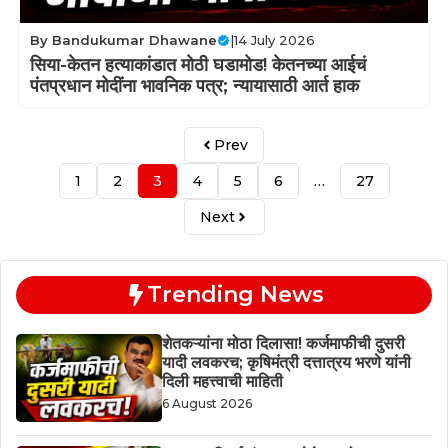
By
Bandukumar Dhawane
|
14 July 2026
सिया-केतन हत्याकांडात मोठी घडामोड! केतनच्या आईचं
पंतप्रधान मोदींना भावनिक पत्र; न्यायासाठी आर्त हाक
Prev
1
2
3
4
5
6
…
27
Next
Trending News
शेतकऱ्यांना मोठा दिलासा! कर्जमाफीची दुसरी
यादी लवकरच; कृषिमंत्री दत्तात्रय भरणे यांनी
दिली महत्त्वाची माहिती
6 August 2026