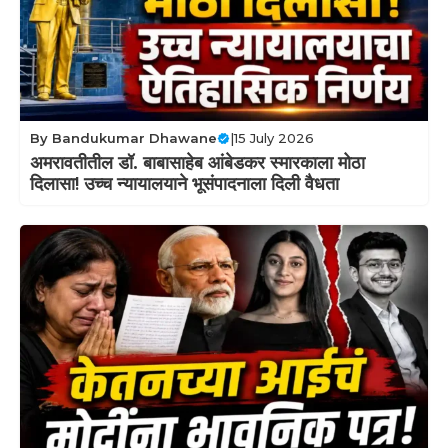
By
Bandukumar Dhawane
|
15 July 2026
अमरावतीतील डॉ. बाबासाहेब आंबेडकर स्मारकाला मोठा
दिलासा! उच्च न्यायालयाने भूसंपादनाला दिली वैधता