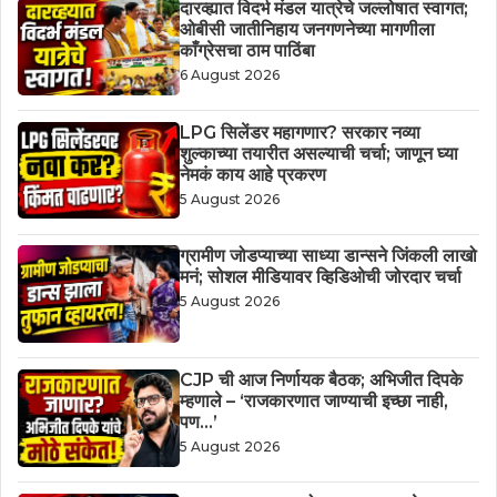
दारव्ह्यात विदर्भ मंडल यात्रेचे जल्लोषात स्वागत;
ओबीसी जातीनिहाय जनगणनेच्या मागणीला
काँग्रेसचा ठाम पाठिंबा
6 August 2026
LPG सिलेंडर महागणार? सरकार नव्या
शुल्काच्या तयारीत असल्याची चर्चा; जाणून घ्या
नेमकं काय आहे प्रकरण
5 August 2026
ग्रामीण जोडप्याच्या साध्या डान्सने जिंकली लाखो
मनं; सोशल मीडियावर व्हिडिओची जोरदार चर्चा
5 August 2026
CJP ची आज निर्णायक बैठक; अभिजीत दिपके
म्हणाले – ‘राजकारणात जाण्याची इच्छा नाही,
पण…’
5 August 2026