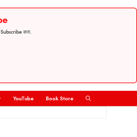
be
च Subscribe करा.
r
YouTube
Book Store