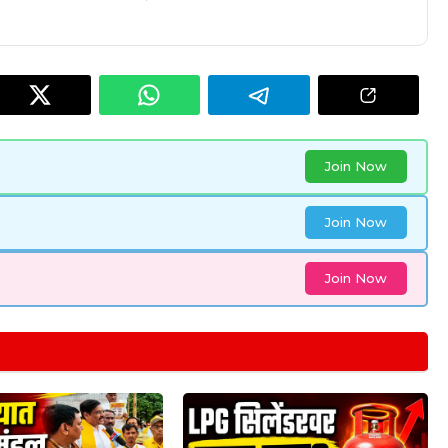
Join Now
Join Now
Join Now