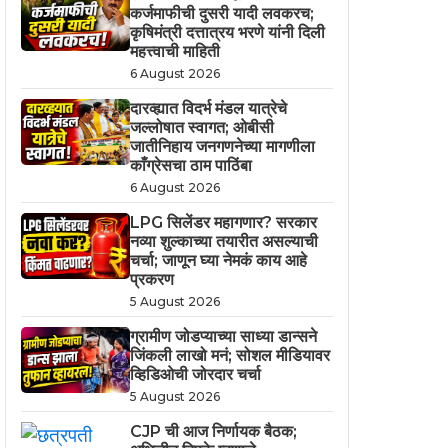
कर्जमाफीची दुसरी यादी लवकरच;
कृषिमंत्री दत्तात्रय भरणे यांनी दिली
महत्त्वाची माहिती
6 August 2026
दारव्ह्यात विदर्भ मंडल यात्रेचे
जल्लोषात स्वागत; ओबीसी
जातीनिहाय जनगणनेच्या मागणीला
काँग्रेसचा ठाम पाठिंबा
6 August 2026
LPG सिलेंडर महागणार? सरकार
नव्या शुल्काच्या तयारीत असल्याची
चर्चा; जाणून घ्या नेमकं काय आहे
प्रकरण
5 August 2026
ग्रामीण जोडप्याच्या साध्या डान्सने
जिंकली लाखो मनं; सोशल मीडियावर
व्हिडिओची जोरदार चर्चा
5 August 2026
CJP ची आज निर्णायक बैठक;