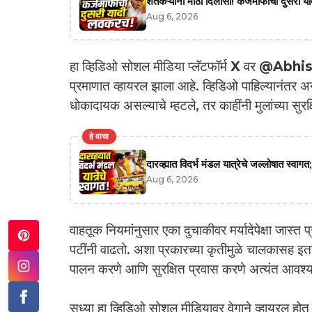
शेतकऱ्यांना मोठा दिलासा! कर्जमाफीची दुसरी याद
Aug 6, 2026
हा व्हिडिओ सोशल मीडिया प्लॅटफॉर्म
X
वर
@Abhi
प्रमाणात व्हायरल झाला आहे. व्हिडिओ पाहिल्यानंतर अने
धोकादायक असल्याचे म्हटले, तर काहींनी मुलांच्या सुरक्
हे वाचा
दारव्ह्यात विदर्भ मंडल यात्रेचे जल्लोषात स्व
Aug 6, 2026
वाहतूक नियमांनुसार एका दुचाकीवर मर्यादेपेक्षा जास्त
पटींनी वाढतो. अशा प्रकारच्या कृतीमुळे चालकासह इतर
पालन करणे आणि सुरक्षित प्रवास करणे अत्यंत आवश्
सध्या हा व्हिडिओ सोशल मीडियावर वेगाने व्हायरल होत