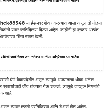
ी लवकरच; कृषिमंत्री दत्तात्रय भरणे यांनी दिली महत्त्वाची माहिती
shek88548
या हँडलवर शेअर करण्यात आला असून तो मोठ्या
कांनी यावर प्रतिक्रिया दिल्या आहेत. काहींनी हा प्रकार अत्यंत
षिततेबाबत चिंता व्यक्त केली.
ागत; ओबीसी जातीनिहाय जनगणनेच्या मागणीला काँग्रेसचा ठाम पाठिंबा
 प्रवासी घेणे बेकायदेशीर असून त्यामुळे अपघाताचा धोका अनेक
 प्रवाशांचाही जीव धोक्यात येऊ शकतो. त्यामुळे वाहतूक नियमांचे
यक आहे.
 असून त्यावर हजारो प्रतिक्रिया आणि शेअर्स होत आहेत.