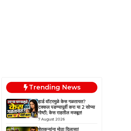
Trending News
हार्ड वॉटरमुळे केस गळतायत?
टक्कल पडण्यापूर्वी करा या 2 सोप्या
गोष्टी; केस राहतील मजबूत!
7 August 2026
शेतकऱ्यांना मोठा दिलासा!