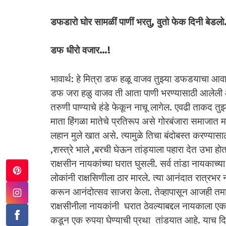
डफडारो घोर सामळीं पाणीं भरतु, वुतो फेक दिनी बेडल
डफ धीरो वजार…!
भावार्थ: हे मित्रा डफ हळू वाजव तुझ्या डफडयाचा आवाज 
डफ जरा हळु वाजव ती आता पाणी भरण्यासाठी आलेली आ
तरुणी पाण्याचे हंडे फेकून नाचू लागेल. एवढी ताकद तु
माता हिंगळा मातेचे प्रतिरूप असे गोरबंजारा समाजात मा
लहान मुले खात असे. त्यामुळे तिचा बंदोबस्त करण्यासाठी 
,शस्त्रे भाले ,बरची घेऊन तांड्याला पहारा देत उभा 
राक्षसीन नायकांच्या घरात घुसली. सर्व तांडा नायकाच्
लोकांनी राक्षसिणीला ठार मारले. त्या आनंदात रात्र
करून आनंदोत्सव साजरा केला. तेव्हापासून आजही तमा
राक्षसीनीला नायकांनी घरात ठेवल्याबद्दल नायकाला एक 
कडून एक रुपया घेण्याची प्रथा तांडयात आहे. याच दिवश