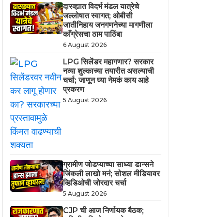
दारव्ह्यात विदर्भ मंडल यात्रेचे
जल्लोषात स्वागत; ओबीसी
जातीनिहाय जनगणनेच्या मागणीला
काँग्रेसचा ठाम पाठिंबा
6 August 2026
LPG सिलेंडर महागणार? सरकार
नव्या शुल्काच्या तयारीत असल्याची
चर्चा; जाणून घ्या नेमकं काय आहे
प्रकरण
5 August 2026
ग्रामीण जोडप्याच्या साध्या डान्सने
जिंकली लाखो मनं; सोशल मीडियावर
व्हिडिओची जोरदार चर्चा
5 August 2026
CJP ची आज निर्णायक बैठक;