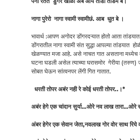
पेना रेतेते डुंगर खोळा अब आये तांडो तांडेम बे।
नागा पुरेरो नागा स्वामी स्वामीछं. आब धुत बे ।
भावार्थ :आपण अगोदर डोंगरदऱ्यात होतो आता तांडयात
डोंगरातील नागा स्वामी संत सुद्धा आपल्या तांडयात हो
खेळण्यात मजा आहे. असे नाचत गात असताना मध्येच तांड
घटना घडली असेल त्याच्या घरासमोर गेरीया (तरुण) ज
सोबत घेऊन सांत्वनपर लेंगी गित गातात.
धरती तोपर अबंर नही रे कोई धरती तोपर..।*
अबंर हेगे एक चांदान सुर्या…ओरे नव लाख तारा…ओरे
अंबर हेगेर एक सेवान जेता,नवलाख गोर वोर साथ रिये व