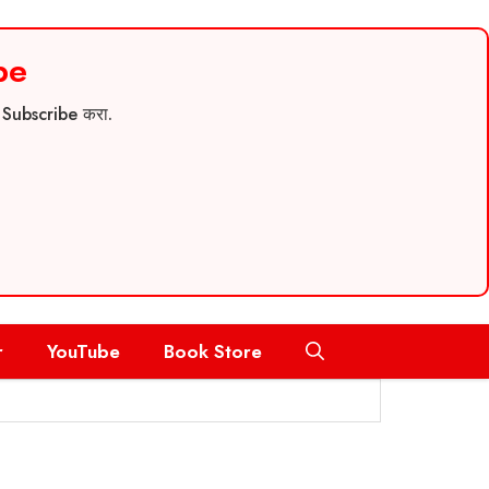
be
च Subscribe करा.
r
YouTube
Book Store