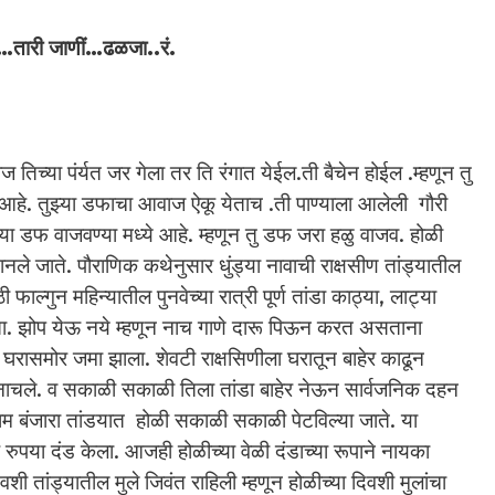
ो…तारी जाणीं…ढळजा..रं.
तिच्या पंर्यत जर गेला तर ति रंगात येईल.ती बैचेन होईल .म्हणून तु
हे. तुझ्या डफाचा आवाज ऐकू येताच .ती पाण्याला आलेली गौरी
झ्या डफ वाजवण्या मध्ये आहे. म्हणून तु डफ जरा हळु वाजव. होळी
नले जाते. पौराणिक कथेनुसार धुंड्या नावाची राक्षसीण तांड्यातील
फाल्गुन महिन्यातील पुनवेच्या रात्री पूर्ण तांडा काठ्या, लाट्या
होता. झोप येऊ नये म्हणून नाच गाणे दारू पिऊन करत असताना
या घरासमोर जमा झाला. शेवटी राक्षसिणीला घरातून बाहेर काढून
भर नाचले. व सकाळी सकाळी तिला तांडा बाहेर नेऊन सार्वजनिक दहन
म बंजारा तांडयात होळी सकाळी सकाळी पेटविल्या जाते. या
रुपया दंड केला. आजही होळीच्या वेळी दंडाच्या रूपाने नायका
ी तांड्यातील मुले जिवंत राहिली म्हणून होळीच्या दिवशी मुलांचा