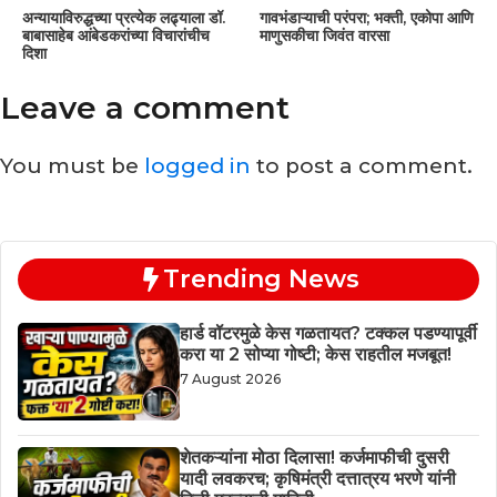
अन्यायाविरुद्धच्या प्रत्येक लढ्याला डॉ.
गावभंडाऱ्याची परंपरा; भक्ती, एकोपा आणि
बाबासाहेब आंबेडकरांच्या विचारांचीच
माणुसकीचा जिवंत वारसा
दिशा
Leave a comment
You must be
logged in
to post a comment.
Trending News
हार्ड वॉटरमुळे केस गळतायत? टक्कल पडण्यापूर्वी
करा या 2 सोप्या गोष्टी; केस राहतील मजबूत!
7 August 2026
शेतकऱ्यांना मोठा दिलासा! कर्जमाफीची दुसरी
यादी लवकरच; कृषिमंत्री दत्तात्रय भरणे यांनी