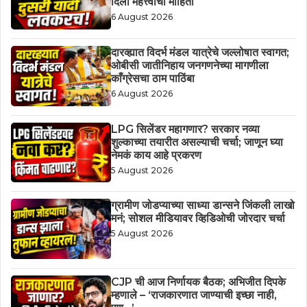
दिली महत्त्वाची माहिती
6 August 2026
दारव्ह्यात विदर्भ मंडल यात्रेचे जल्लोषात स्वागत;
ओबीसी जातीनिहाय जनगणनेच्या मागणीला
काँग्रेसचा ठाम पाठिंबा
6 August 2026
LPG सिलेंडर महागणार? सरकार नव्या
शुल्काच्या तयारीत असल्याची चर्चा; जाणून घ्या
नेमकं काय आहे प्रकरण
5 August 2026
ग्रामीण जोडप्याच्या साध्या डान्सने जिंकली लाखो
मनं; सोशल मीडियावर व्हिडिओची जोरदार चर्चा
5 August 2026
CJP ची आज निर्णायक बैठक; अभिजीत दिपके
म्हणाले – ‘राजकारणात जाण्याची इच्छा नाही,