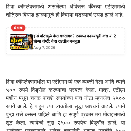
शिवा कॉम्प्लेक्समध्ये असलेल्या ॲक्सिस बँकेच्या एटीएममध्ये
तांत्रिक बिघाड झाल्यामुळे ही किमया घडल्याचं उघड झालं आहे.
हे वाचा
हार्ड वॉटरमुळे केस गळतायत? टक्कल पडण्यापूर्वी करा या 2
सोप्या गोष्टी; केस राहतील मजबूत!
Aug 7, 2026
शिवा कॉम्प्लेक्समधील या एटीएममध्ये एक व्यक्ती गेला आणि त्याने
५०० रुपये विड्रॉल करण्याचा प्रयत्न केला. मात्र, एटीएम
मशीन मधून चक्क पाचशे रुपयांच्या पाच नोटा म्हणजेच २५००
रुपये आले. हे पाहून त्या व्यक्तीला सुद्धा आश्चर्य वाटले. त्याने
पुन्हा तसे करून पाहिले आणि हा संपूर्ण प्रकार मग मोबाइलमध्ये
शूट केला. त्यावेळी सुद्दा २५०० रुपयेच विड्रॉल झाले. या
अनोख्या प्रकारामुळे अनेक तरुणांनी अशाच पद्धतीने ५००