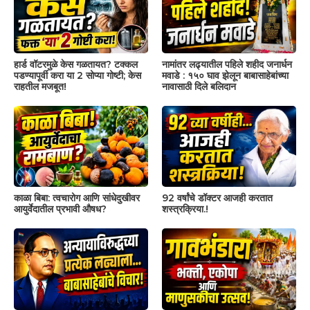
हार्ड वॉटरमुळे केस गळतायत? टक्कल
नामांतर लढ्यातील पहिले शहीद जनार्धन
पडण्यापूर्वी करा या 2 सोप्या गोष्टी; केस
मवाडे : १५० घाव झेलून बाबासाहेबांच्या
राहतील मजबूत!
नावासाठी दिले बलिदान
काळा बिबा: त्वचारोग आणि सांधेदुखीवर
92 वर्षांचे डॉक्टर आजही करतात
आयुर्वेदातील प्रभावी औषध?
शस्त्रक्रिया.!