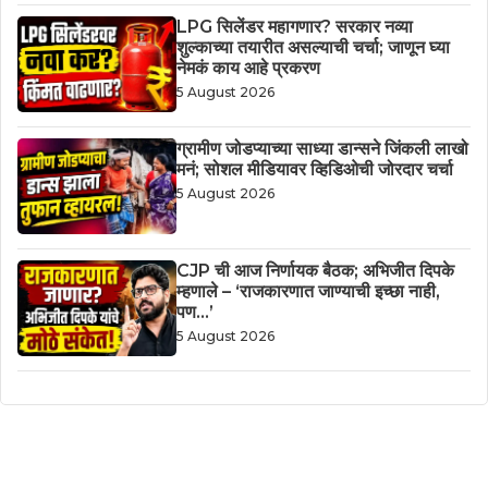
LPG सिलेंडर महागणार? सरकार नव्या
शुल्काच्या तयारीत असल्याची चर्चा; जाणून घ्या
नेमकं काय आहे प्रकरण
5 August 2026
ग्रामीण जोडप्याच्या साध्या डान्सने जिंकली लाखो
मनं; सोशल मीडियावर व्हिडिओची जोरदार चर्चा
5 August 2026
CJP ची आज निर्णायक बैठक; अभिजीत दिपके
म्हणाले – ‘राजकारणात जाण्याची इच्छा नाही,
पण…’
5 August 2026