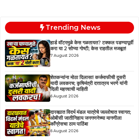
Trending News
हार्ड वॉटरमुळे केस गळतायत? टक्कल पडण्यापूर्वी
करा या 2 सोप्या गोष्टी; केस राहतील मजबूत!
7 August 2026
शेतकऱ्यांना मोठा दिलासा! कर्जमाफीची दुसरी
यादी लवकरच; कृषिमंत्री दत्तात्रय भरणे यांनी
दिली महत्त्वाची माहिती
6 August 2026
दारव्ह्यात विदर्भ मंडल यात्रेचे जल्लोषात स्वागत;
ओबीसी जातीनिहाय जनगणनेच्या मागणीला
काँग्रेसचा ठाम पाठिंबा
6 August 2026