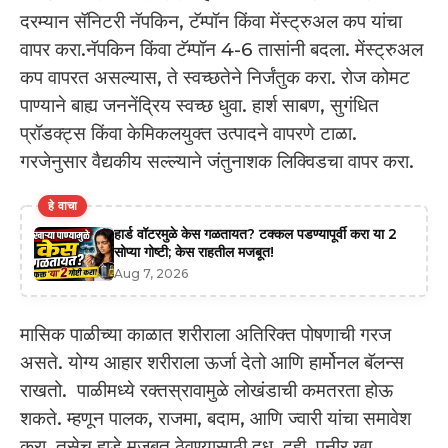
दरम्यान सॅनिटरी नॅपकिन, टॅम्पॉन किंवा मेंस्ट्रुअल कप यांचा
वापर करा.नॅपकिन किंवा टॅम्पॉन 4-6 तासांनी बदला. मेंस्ट्रुअल
कप वापरत असल्यास, ते स्वच्छतेने निर्जंतुक करा. रोज कोमट
पाण्याने बाह्य जननेंद्रिय स्वच्छ धुवा. हार्श साबण, सुगंधित
प्रॉडक्ट्स किंवा केमिकलयुक्त उत्पादने वापरणे टाळा.
गरजेनुसार वैद्यकीय सल्ल्याने जंतुनाशक लिक्विडचा वापर करा.
हे वाचा
हार्ड वॉटरमुळे केस गळतायत? टक्कल पडण्यापूर्वी करा या 2
सोप्या गोष्टी; केस राहतील मजबूत!
Aug 7, 2026
मासिक पाळीच्या काळात शरीराला अतिरिक्त पोषणाची गरज
असते. योग्य आहार शरीराला ऊर्जा देतो आणि हार्मोनल बॅलन्स
राखतो. पाळीमध्ये रक्तस्रावामुळे लोखंडाची कमतरता होऊ
शकते. म्हणून पालक, राजमा, बदाम, आणि ज्वारी यांचा समावेश
करा. तसेच हाडे मजबूत ठेवण्यासाठी दूध, दही, पनीर खा.