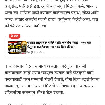
अक्रोड, फ्लॅक्ससीड्स, आणि माशांमधून मिळवा. फळे, भाज्या,
धान्य खा. मासिक पाळी दरम्यान कैफीनयुक्त पदार्थ, सोडा आणि
जास्त साखर असलेले पदार्थ टाळा. प्रक्रिया केलेले अन्न, जसे
की पॅकेज्ड स्नॅक्स, कमी खा.
हे वाचा
नामांतर लढ्यातील पहिले शहीद जनार्धन मवाडे : १५० घाव
झेलून बाबासाहेबांच्या नावासाठी दिले बलिदान
Aug 4, 2026
पाळी दरम्यान वेदना सामान्य असतात, परंतु त्यांना कमी
करण्यासाठी काही उपाय उपयुक्त ठरतात जसे पोटदुखी कमी
करण्यासाठी गरम पाण्याची पिशवी ठेवावी, योगा किंवा स्ट्रेचिंगच्या
माध्यमातून स्नायूंना आराम मिळतो. अतिशय वेदना असल्यास,
डॉक्टरांच्या सल्ल्याने औषधे घेऊ शकता.