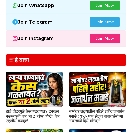
Join Whatsapp
Join Now
Join Telegram
Join Now
Join Instagram
Join Now
हे वाचा
हार्ड वॉटरमुळे केस गळतायत? टक्कल
नामांतर लढ्यातील पहिले शहीद जनार्धन
पडण्यापूर्वी करा या 2 सोप्या गोष्टी; केस
मवाडे : १५० घाव झेलून बाबासाहेबांच्या
राहतील मजबूत!
नावासाठी दिले बलिदान