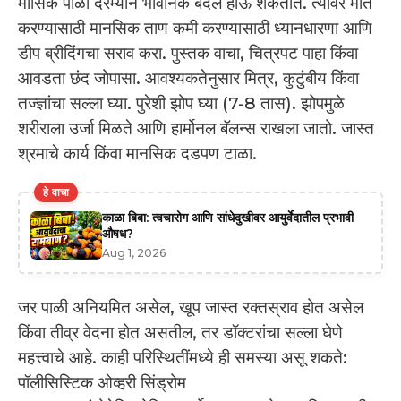
मासिक पाळी दरम्यान भावनिक बदल होऊ शकतात. त्यावर मात
करण्यासाठी मानसिक ताण कमी करण्यासाठी ध्यानधारणा आणि
डीप ब्रीदिंगचा सराव करा. पुस्तक वाचा, चित्रपट पाहा किंवा
आवडता छंद जोपासा. आवश्यकतेनुसार मित्र, कुटुंबीय किंवा
तज्ज्ञांचा सल्ला घ्या. पुरेशी झोप घ्या (7-8 तास). झोपमुळे
शरीराला उर्जा मिळते आणि हार्मोनल बॅलन्स राखला जातो. जास्त
श्रमाचे कार्य किंवा मानसिक दडपण टाळा.
हे वाचा
काळा बिबा: त्वचारोग आणि सांधेदुखीवर आयुर्वेदातील प्रभावी
औषध?
Aug 1, 2026
जर पाळी अनियमित असेल, खूप जास्त रक्तस्राव होत असेल
किंवा तीव्र वेदना होत असतील, तर डॉक्टरांचा सल्ला घेणे
महत्त्वाचे आहे. काही परिस्थितींमध्ये ही समस्या असू शकते:
पॉलीसिस्टिक ओव्हरी सिंड्रोम