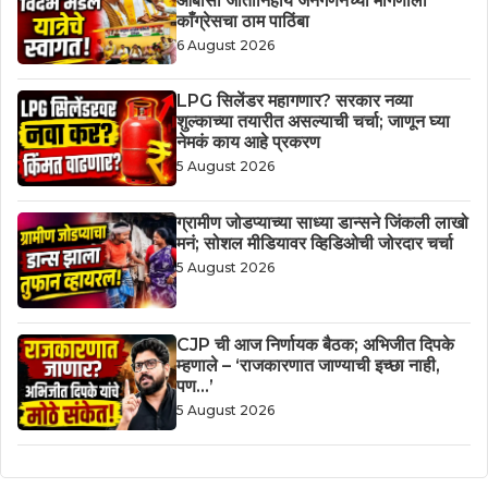
ओबीसी जातीनिहाय जनगणनेच्या मागणीला
काँग्रेसचा ठाम पाठिंबा
6 August 2026
LPG सिलेंडर महागणार? सरकार नव्या
शुल्काच्या तयारीत असल्याची चर्चा; जाणून घ्या
नेमकं काय आहे प्रकरण
5 August 2026
ग्रामीण जोडप्याच्या साध्या डान्सने जिंकली लाखो
मनं; सोशल मीडियावर व्हिडिओची जोरदार चर्चा
5 August 2026
CJP ची आज निर्णायक बैठक; अभिजीत दिपके
म्हणाले – ‘राजकारणात जाण्याची इच्छा नाही,
पण…’
5 August 2026