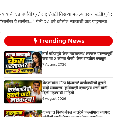
न्यायाची २७ वर्षांची प्रतीक्षा; शेवटी तिसऱ्या मजल्यावरून उडी! पुणे :
“तारीख पे तारीख…” गेली २७ वर्षे कोर्टात न्यायाची वाट पाहणाऱ्या
Trending News
हार्ड वॉटरमुळे केस गळतायत? टक्कल पडण्यापूर्वी
करा या 2 सोप्या गोष्टी; केस राहतील मजबूत!
7 August 2026
शेतकऱ्यांना मोठा दिलासा! कर्जमाफीची दुसरी
यादी लवकरच; कृषिमंत्री दत्तात्रय भरणे यांनी
दिली महत्त्वाची माहिती
6 August 2026
दारव्ह्यात विदर्भ मंडल यात्रेचे जल्लोषात स्वागत;