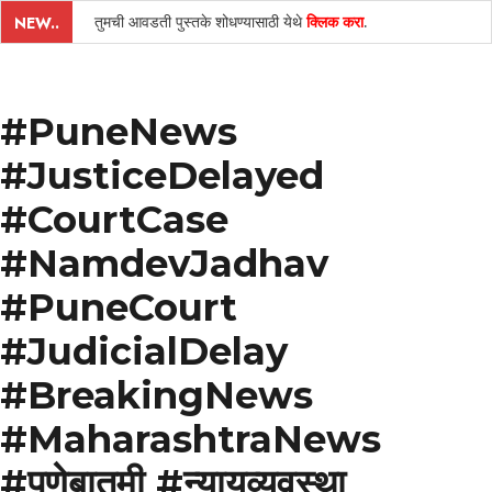
तुमची आवडती पुस्तके शोधण्यासाठी येथे
क्लिक करा
.
NEW..
#PuneNews
#JusticeDelayed
#CourtCase
#NamdevJadhav
#PuneCourt
#JudicialDelay
#BreakingNews
#MaharashtraNews
#पुणेबातमी #न्यायव्यवस्था