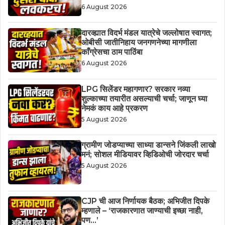
6 August 2026
दारव्ह्यात विदर्भ मंडल यात्रेचे जल्लोषात स्वागत;
ओबीसी जातीनिहाय जनगणनेच्या मागणीला
काँग्रेसचा ठाम पाठिंबा
6 August 2026
LPG सिलेंडर महागणार? सरकार नव्या
शुल्काच्या तयारीत असल्याची चर्चा; जाणून घ्या
नेमकं काय आहे प्रकरण
5 August 2026
ग्रामीण जोडप्याच्या साध्या डान्सने जिंकली लाखो
मनं; सोशल मीडियावर व्हिडिओची जोरदार चर्चा
5 August 2026
CJP ची आज निर्णायक बैठक; अभिजीत दिपके
म्हणाले – ‘राजकारणात जाण्याची इच्छा नाही,
पण…’