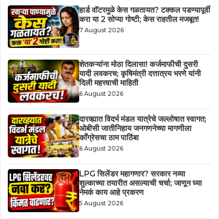
हार्ड वॉटरमुळे केस गळतायत? टक्कल पडण्यापूर्वी
करा या 2 सोप्या गोष्टी; केस राहतील मजबूत!
7 August 2026
शेतकऱ्यांना मोठा दिलासा! कर्जमाफीची दुसरी
यादी लवकरच; कृषिमंत्री दत्तात्रय भरणे यांनी
दिली महत्त्वाची माहिती
6 August 2026
दारव्ह्यात विदर्भ मंडल यात्रेचे जल्लोषात स्वागत;
ओबीसी जातीनिहाय जनगणनेच्या मागणीला
काँग्रेसचा ठाम पाठिंबा
6 August 2026
LPG सिलेंडर महागणार? सरकार नव्या
शुल्काच्या तयारीत असल्याची चर्चा; जाणून घ्या
नेमकं काय आहे प्रकरण
5 August 2026