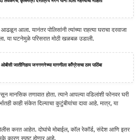
ी लवकरच; कृषिमंत्री दत्तात्रय भरणे यांनी दिली महत्त्वाची माहिती
वळ आढळून आला. यानंतर पोलिसांनी त्यांच्या राहत्या घराचा दरवाजा
ला. या घटनेमुळे परिसरात मोठी खळबळ उडाली.
ागत; ओबीसी जातीनिहाय जनगणनेच्या मागणीला काँग्रेसचा ठाम पाठिंबा
ांपासून मानसिक तणावात होता. त्याने आपल्या वडिलांशी फोनवर घरी
भातही काही संकेत दिल्याचा कुटुंबीयांचा दावा आहे. मात्र, या
पोलीस करत आहेत. दोघांचे मोबाईल, कॉल रेकॉर्ड, संदेश आणि इतर
ेमके कारण स्पष्ट होणार आहे.