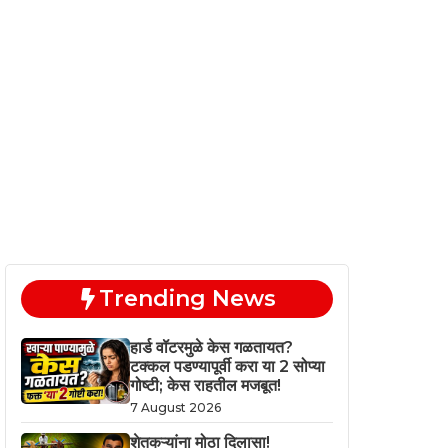
Trending News
हार्ड वॉटरमुळे केस गळतायत?
टक्कल पडण्यापूर्वी करा या 2 सोप्या
गोष्टी; केस राहतील मजबूत!
7 August 2026
शेतकऱ्यांना मोठा दिलासा!