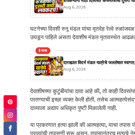
शेतकऱ्यांना मोठा दिलासा! कर्जमाफीची दुसरी याद
Aug 6, 2026
घटनेच्या दिवशी रुनू मंडल यांचा मृतदेह रेल्वे रुळांज
उघडून पाहिले असता देवाशीष मंडल मृतावस्थेत आढळ
हे वाचा
दारव्ह्यात विदर्भ मंडल यात्रेचे जल्लोषात स्व
Aug 6, 2026
देवाशीषच्या कुटुंबीयांचा दावा आहे की, तो काही दिवस
परतण्याची इच्छा व्यक्त केली होती. तसेच आत्महत्येसंदर्
दाव्याला अद्याप अधिकृत पुष्टी मिळालेली नाही.
या प्रकरणात हत्या झाली की आत्महत्या, याचा तपास 
पुराव्यांची तपासणी सुरू असून, तपासानंतरच मृत्यूचे न