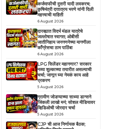
कर्जमाफीची दुसरी यादी लवकरच;
कृषिमंत्री दत्तात्रय भरणे यांनी दिली
महत्त्वाची माहिती
6 August 2026
दारव्ह्यात विदर्भ मंडल यात्रेचे
जल्लोषात स्वागत; ओबीसी
जातीनिहाय जनगणनेच्या मागणीला
काँग्रेसचा ठाम पाठिंबा
6 August 2026
LPG सिलेंडर महागणार? सरकार
नव्या शुल्काच्या तयारीत असल्याची
चर्चा; जाणून घ्या नेमकं काय आहे
प्रकरण
5 August 2026
ग्रामीण जोडप्याच्या साध्या डान्सने
जिंकली लाखो मनं; सोशल मीडियावर
व्हिडिओची जोरदार चर्चा
5 August 2026
CJP ची आज निर्णायक बैठक;