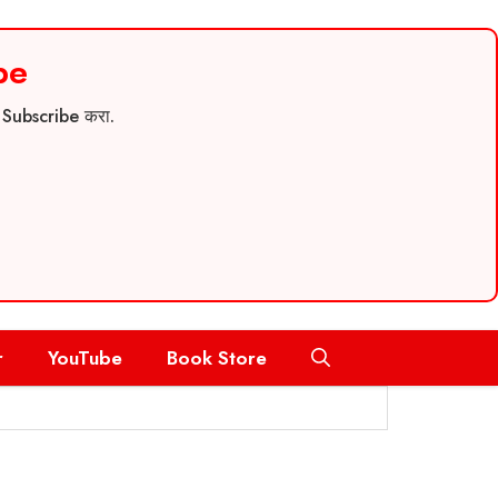
be
च Subscribe करा.
r
YouTube
Book Store