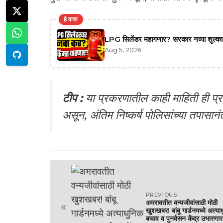
हे वाचा
LPG सिलेंडर महागणार? सरकार नव्या शुल्काच्
Aug 5, 2026
टीप :
या प्रकरणातील काही माहिती ही प्रा
असून, अंतिम निष्कर्ष पोलिसांच्या तपासान
PREVIOUS
अमरावतीत वन्यजीवांसाठी मोठी
«
खुशखबर! बांबू गार्डनमध्ये अत्या
बचाव व पुनर्वसन केंद्र उभारणार