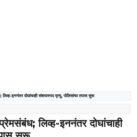
ध; लिव्ह-इननंतर दोघांचाही संशयास्पद मृत्यू, पोलिसांचा तपास सुरू
्रेमसंबंध; लिव्ह-इननंतर दोघांचाही
तपास सुरू