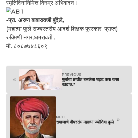
स्मृतिदिनानिमित्त विनम्र अभिवादन !
-प्रा. अरुण बाबारावजी बुंदेले,
(महात्मा फुले राज्यस्तरीय आदर्श शिक्षक पुरस्कार प्राप्त)
रुक्मिणी नगर,अमरावती .
मो. ८०८७७४८६०९
PREVIOUS
«
मुलांचा छातीत बसलेला घट्ट कफ कसा
काढाल.?
NEXT
»
समाजाचे दीपस्तंभ महात्मा ज्योतिबा फुले