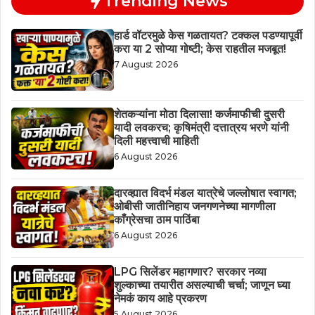
Trending News
हार्ड वॉटरमुळे केस गळतायत? टक्कल पडण्यापूर्वी
करा या 2 सोप्या गोष्टी; केस राहतील मजबूत!
7 August 2026
शेतकऱ्यांना मोठा दिलासा! कर्जमाफीची दुसरी
यादी लवकरच; कृषिमंत्री दत्तात्रय भरणे यांनी
दिली महत्त्वाची माहिती
6 August 2026
दारव्ह्यात विदर्भ मंडल यात्रेचे जल्लोषात स्वागत;
ओबीसी जातीनिहाय जनगणनेच्या मागणीला
काँग्रेसचा ठाम पाठिंबा
6 August 2026
LPG सिलेंडर महागणार? सरकार नव्या
शुल्काच्या तयारीत असल्याची चर्चा; जाणून घ्या
नेमकं काय आहे प्रकरण
5 August 2026