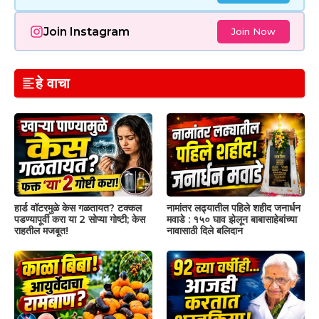
Join Instagram
Join Now
हे वाचा
हार्ड वॉटरमुळे केस गळतायत? टक्कल
नामांतर लढ्यातील पहिले शहीद जनार्धन
पडण्यापूर्वी करा या 2 सोप्या गोष्टी; केस
मवाडे : १५० घाव झेलून बाबासाहेबांच्या
राहतील मजबूत!
नावासाठी दिले बलिदान