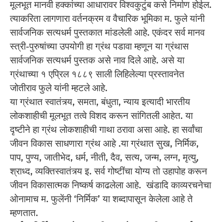
मूलभूत मानवी हक्कांच्या आधारावर विश्वकुटुंब कसे निर्माण होईल.
त्याकरिता लागणारा वर्तनक्रम व वैचारिक भूमिका म. फुले यांनी
सार्वजनिक सत्यधर्म पुस्तकात मांडलेली आहे. एकंदर सर्व मानव
स्त्री-पुरुषांच्या उपयोगी हा ग्रंथ पडावा म्हणून या ग्रंथास
सार्वजनिक सत्यधर्म पुस्तक असे नाव दिले आहे. असे या
ग्रंथाच्या १ एप्रिल १८८९ साली लिहिलेल्या प्रस्तावनेत
जोतीराव फुले यांनी म्हटले आहे.
या ग्रंथात स्वातंत्र्य, समता, बंधुता, न्याय इत्यादी भारतीय
लोकशाहीची मूलभूत तत्वे विशद करून सांगितली आहेत. या
दृष्टीने हा ग्रंथ लोकशाहीची गाथा ठरावा असा आहे. हा सर्वांचा
जीवन विकास साधणारा ग्रंथ आहे .या ग्रंथात सुख, निर्मिक,
पाप, पुण्य, जातीभेद, धर्म, नीती, दैव, सत्य, जन्म, लग्न, मृत्यु,
श्राध्द, व्यक्तिस्वातंत्र्य इ. सर्व गोष्टींचा योग्य तो उहापोह करून
जीवन विकासात्मक निष्कर्ष काढलेला आहे. खंडादि काव्यरचनेचा
ओनामाच म. फुलेंनी ‘निर्मिक’ या शब्दापासून केलेला आहे ते
म्हणतात.