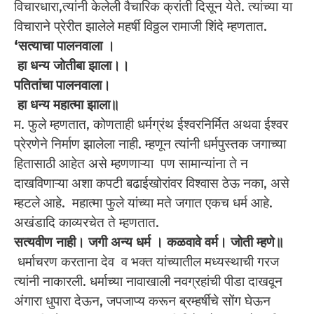
विचारधारा,त्यांनी केलेली वैचारिक क्रांती दिसून येते. त्यांच्या या
विचाराने प्रेरीत झालेले महर्षी विठ्ठल रामाजी शिंदे म्हणतात.
‘सत्याचा पालनवाला ।
हा धन्य जोतीबा झाला।।
पतितांचा पालनवाला।
हा धन्य महात्मा झाला॥
म. फुले म्हणतात, कोणताही धर्मग्रंथ ईश्वरनिर्मित अथवा ईश्वर
प्रेरणेने निर्माण झालेला नाही. म्हणून त्यांनी धर्मपुस्तक जगाच्या
हितासाठी आहेत असे म्हणणाऱ्या पण सामान्यांना ते न
दाखविणाऱ्या अशा कपटी बढाईखोरांवर विश्वास ठेऊ नका, असे
म्हटले आहे. महात्मा फुले यांच्या मते जगात एकच धर्म आहे.
अखंडादि काव्यरचेत ते म्हणतात.
सत्यवीण नाही। जगी अन्य धर्म । कळवावे वर्म। जोती म्हणे॥
धर्माचरण करताना देव व भक्त यांच्यातील मध्यस्थाची गरज
त्यांनी नाकारली. धर्माच्या नावाखाली नवग्रहांची पीडा दाखवून
अंगारा धुपारा देऊन, जपजाप्य करून ब्रम्हर्षीचे सोंग घेऊन