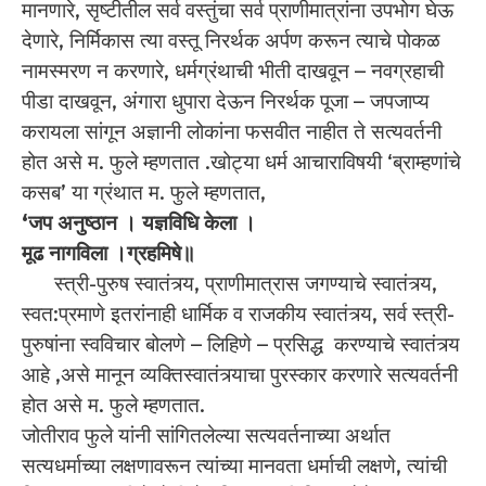
मानणारे, सृष्टीतील सर्व वस्तुंचा सर्व प्राणीमात्रांना उपभोग घेऊ
देणारे, निर्मिकास त्या वस्तू निरर्थक अर्पण करून त्याचे पोकळ
नामस्मरण न करणारे, धर्मग्रंथाची भीती दाखवून – नवग्रहाची
पीडा दाखवून, अंगारा धुपारा देऊन निरर्थक पूजा – जपजाप्य
करायला सांगून अज्ञानी लोकांना फसवीत नाहीत ते सत्यवर्तनी
होत असे म. फुले म्हणतात .खोट्या धर्म आचाराविषयी ‘ब्राम्हणांचे
कसब’ या ग्रंथात म. फुले म्हणतात,
‘जप अनुष्ठान । यज्ञविधि केला ।
मूढ नागविला ।ग्रहमिषे॥
स्त्री-पुरुष स्वातंत्र्य, प्राणीमात्रास जगण्याचे स्वातंत्र्य,
स्वत:प्रमाणे इतरांनाही धार्मिक व राजकीय स्वातंत्र्य, सर्व स्त्री-
पुरुषांना स्वविचार बोलणे – लिहिणे – प्रसिद्ध करण्याचे स्वातंत्र्य
आहे ,असे मानून व्यक्तिस्वातंत्र्याचा पुरस्कार करणारे सत्यवर्तनी
होत असे म. फुले म्हणतात.
जोतीराव फुले यांनी सांगितलेल्या सत्यवर्तनाच्या अर्थात
सत्यधर्माच्या लक्षणावरून त्यांच्या मानवता धर्माची लक्षणे, त्यांची