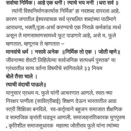
सर्वाचा निर्मिक। आहे एक धनी। त्याचे भय मनी ।धरा सर्व ॥
त्यांनी विश्वनिर्माणकर्त्यास निर्मिक’ हा नवशब्द वापरला आहे.
कारण जगातील ईश्वरवाचक सर्व प्रचलित शब्दांच्या पाठीमागे
आराधना, भक्ती,पूजा-अर्चा करण्याचे एक निराळे कर्मकांड व्यर्थ
असून ते माणसामाणसामध्ये फुट पाडणारे आहे, असे म. फुले
म्हणतात. म्हणूनच ते म्हणतात –
मानवांचे धर्म । नसावे अनेक ॥निर्मिक तो एक । जोती म्हणे॥
जीवनाच्या शेवटी लिहिलेल्या सार्वजनिक सत्यधर्म पुस्तक’ या
ग्रंथातील सत्य वर्तना विषयीचे सांगितलेले ३३ नियम
बोले तैसा चाले ।
त्याची वंदाची पाऊले॥
यानुसार प्रथम म. फुले यांनी आचरणात आणले. स्वतःच्या
निरक्षर पत्नीला (सावित्रीबाई) शिक्षण देऊन भारतातील आद्य
स्त्री शिक्षिका बनविले. स्व-कर्तृत्वाने बहुजन समाजात शैक्षणिक
व सामाजिक क्रांती घडवून आणली. समाजक्रांतिकारक युगपुरुष
, कृतिशील समाजसुधारक महात्मा जोतीराव फुले यांना त्यांच्या