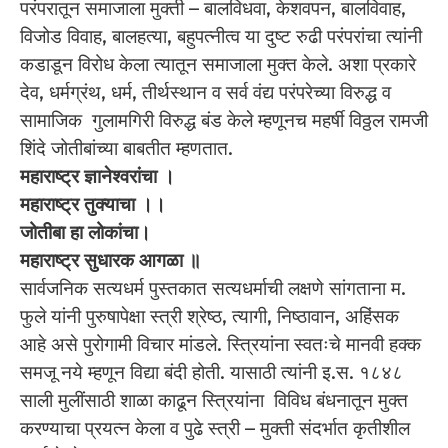
परंपरातून समाजाला मुक्ती – बालविधवा, केशवपन, बालविवाह,
विजोड विवाह, बालहत्या, बहुपत्नीत्व या दुष्ट रुढी परंपरांचा त्यांनी
कडाडून विरोध केला त्यातून समाजाला मुक्त केले. अशा प्रकारे
देव, धर्मग्रंथ, धर्म, तीर्थस्थान व सर्व वंद्य परंपरेच्या विरुद्ध व
सामाजिक गुलामगिरी विरुद्ध बंड केले म्हणूनच महर्षी विठ्ठल रामजी
शिंदे जोतीबांच्या बाबतीत म्हणतात.
महाराष्ट्र ज्ञानेश्वरांचा ।
महाराष्ट्र तुक्याचा ।।
जोतीबा हा लोकांचा।
महाराष्ट्र सुधारक आगळा ॥
सार्वजनिक सत्यधर्म पुस्तकात सत्यधर्माची लक्षणे सांगताना म.
फुले यांनी पुरुषापेक्षा स्त्री श्रेष्ठ, त्यागी, निष्ठावान, अहिंसक
आहे असे पुरोगामी विचार मांडले. स्त्रियांना स्वतःचे मानवी हक्क
समजू नये म्हणून विद्या बंदी होती. यासाठी त्यांनी इ.स. १८४८
साली मुलींसाठी शाळा काढून स्त्रियांना विविध बंधनातून मुक्त
करण्याचा प्रयत्न केला व पुढे स्त्री – मुक्ती संदर्भात कृतीशील