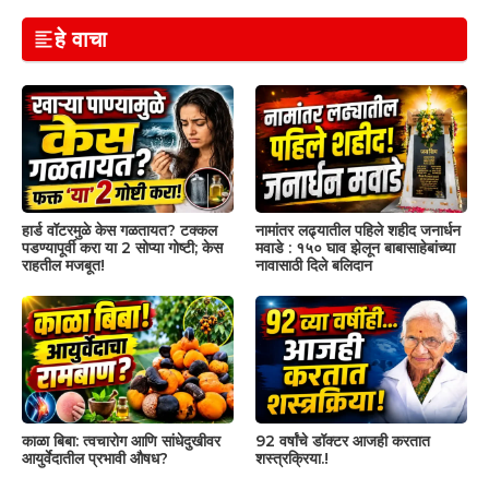
हे वाचा
हार्ड वॉटरमुळे केस गळतायत? टक्कल
नामांतर लढ्यातील पहिले शहीद जनार्धन
पडण्यापूर्वी करा या 2 सोप्या गोष्टी; केस
मवाडे : १५० घाव झेलून बाबासाहेबांच्या
राहतील मजबूत!
नावासाठी दिले बलिदान
काळा बिबा: त्वचारोग आणि सांधेदुखीवर
92 वर्षांचे डॉक्टर आजही करतात
आयुर्वेदातील प्रभावी औषध?
शस्त्रक्रिया.!