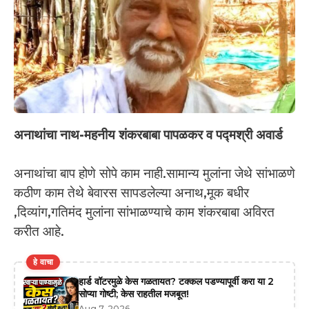
अनाथांचा नाथ-महनीय शंकरबाबा पापळकर व पद्मश्री अवार्ड
अनाथांचा बाप होणे सोपे काम नाही.सामान्य मुलांना जेथे सांभाळणे
कठीण काम तेथे बेवारस सापडलेल्या अनाथ,मूक बधीर
,दिव्यांग,गतिमंद मुलांना सांभाळण्याचे काम शंकरबाबा अविरत
करीत आहे.
हे वाचा
हार्ड वॉटरमुळे केस गळतायत? टक्कल पडण्यापूर्वी करा या 2
सोप्या गोष्टी; केस राहतील मजबूत!
Aug 7, 2026