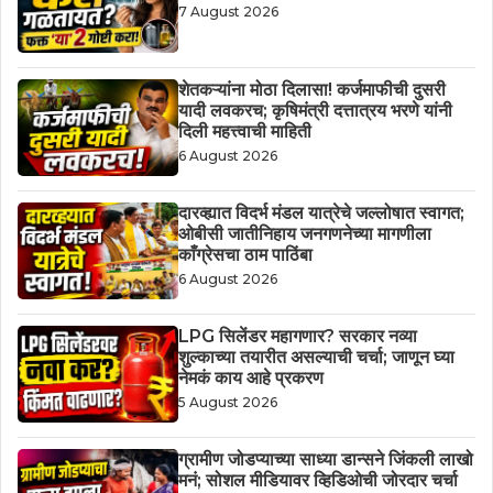
7 August 2026
शेतकऱ्यांना मोठा दिलासा! कर्जमाफीची दुसरी
यादी लवकरच; कृषिमंत्री दत्तात्रय भरणे यांनी
दिली महत्त्वाची माहिती
6 August 2026
दारव्ह्यात विदर्भ मंडल यात्रेचे जल्लोषात स्वागत;
ओबीसी जातीनिहाय जनगणनेच्या मागणीला
काँग्रेसचा ठाम पाठिंबा
6 August 2026
LPG सिलेंडर महागणार? सरकार नव्या
शुल्काच्या तयारीत असल्याची चर्चा; जाणून घ्या
नेमकं काय आहे प्रकरण
5 August 2026
ग्रामीण जोडप्याच्या साध्या डान्सने जिंकली लाखो
मनं; सोशल मीडियावर व्हिडिओची जोरदार चर्चा