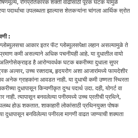
 पोषणमूल्य, रोगप्रतिकारक शक्ती वाढीसाठी पूरक घटक यामुळे
िया पदार्थाचा उपलब्धता झाल्यास शेतकऱ्यांना चांगला आर्थिक स्रोत
चणी :
ट ग्लोब्युलसचा आकार इतर फॅट ग्लोब्युलसपेक्षा लहान असल्यामुळे ते
 प्रमाण कमी असल्याने अधिक पचनीयही आहे. या दुधातील वायो
व अलिगोसेक्राइड है आरोग्यवर्धक घटक बकरीच्या दुधाला सुपर
स्ट्रिक अल्सर, उच्च रक्तदाब, हृदयरोग अशा आजारांमध्ये फायदेशीर
चव अनेक ग्राहकांना आवडत नाही. या दुधाची कमी उष्णता स्थिरता
करीच्या दुधापासून किन्वणीकृत दुग्ध पदार्थ उदा. दही, योगर्ट वा
 नाही. त्यापासून बनवलेल्या पनीरमध्ये उच्च प्रतीची प्रथिने,
णात उपलब्ध होऊ शकतात. शाकाहारी लोकांसाठी प्रथिनयुक्त पोषक
च्या दुधापासून बनविलेल्या पनीरला मागणी वाढत जाण्याची शक्यता