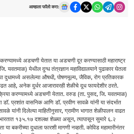
आम्हाला फॉलो करा:
या करण्यामध्ये अडचणी येतात या अडचणी दूर करण्यासाठी महाराष्ट्र
, जि. यवतमाळ) येथील दुग्ध तंत्रज्ञान महाविद्यालयाने पुढाकार घेतला
च्या दुधामध्ये असलेल्या औषधी, पोषणमूल्य, जैविक, रोग प्रतिकारक
 वाढत आहे, अनेक दुर्धर आजारावरही शेळीचे दूध फायदेशीर ठरते.
्रक्रिया करण्यामध्ये अडचणी येतात. वरुड (ता. पुसद, जि. यवतमाळ)
ाता डॉ. प्रशांत वासनिक आणि डॉ. प्रवीण सावळे यांनी या संदर्भात
वळे यांनी दिलेल्या माहितीनुसार, ग्रामीण भागात शेळीपालन वाढत
े. भारतात १३५.१७ दशलक्ष शेळ्या असून, त्यापासून सुमारे ६.२
ता या बकरीच्या दुधाला फारशी मागणी नव्हती. कोविड महामारीनंतर