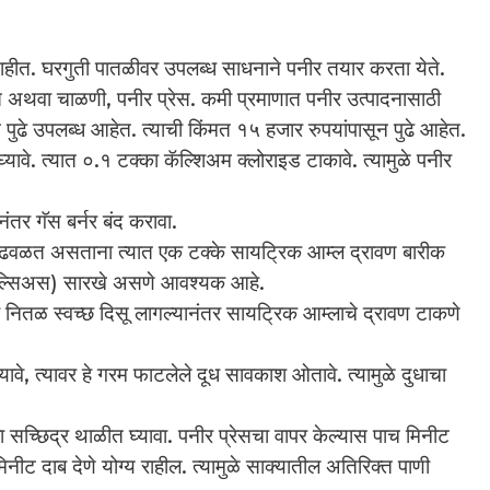
ाहीत. घरगुती पातळीवर उपलब्ध साधनाने पनीर तयार करता येते.
 अथवा चाळणी, पनीर प्रेस. कमी प्रमाणात पनीर उत्पादनासाठी
न पुढे उपलब्ध आहेत. त्याची किंमत १५ हजार रुपयांपासून पुढे आहेत.
 घ्यावे. त्यात ०.१ टक्का कॅल्शिअम क्लोराइड टाकावे. त्यामुळे पनीर
नंतर गॅस बर्नर बंद करावा.
त ढवळत असताना त्यात एक टक्के सायट्रिक आम्ल द्रावण बारीक
 सेल्सिअस) सारखे असणे आवश्यक आहे.
ी नितळ स्वच्छ दिसू लागल्यानंतर सायट्रिक आम्लाचे द्रावण टाकणे
यावे, त्यावर हे गरम फाटलेले दूध सावकाश ओतावे. त्यामुळे दुधाचा
्छिद्र थाळीत घ्यावा. पनीर प्रेसचा वापर केल्यास पाच मिनीट
ीट दाब देणे योग्य राहील. त्यामुळे साक्यातील अतिरिक्त पाणी