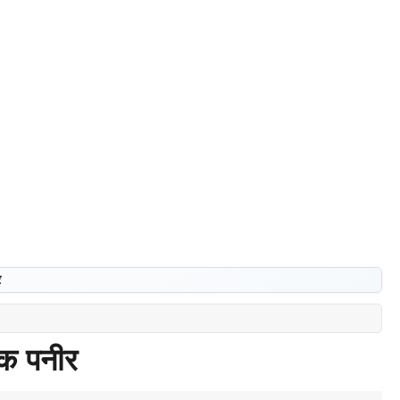
र
धक पनीर