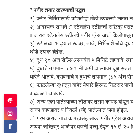
* पनीर तयार करण्याची पद्धत
१) पनीर निर्मितीसाठी कोणतीही मोठी उपकरणे लागत न
२) आवश्यक साधने :* स्टेनलेस स्टीलची सछिद्र परात
बाजारात स्टेनलेस स्टीलचे पनीर प्रेस अर्धा किलोपासू
३) स्टीलच्या भांड्यात स्वच्छ, ताजे, निर्भेळ शेळीचे दूध
थोडे टणक होईल.
४) दूध ९० अंश सेल्सिअसपर्यंत ५ मिनिटे तापवावे. त्या
५) दुधाचे तापमान ५ अंशांनी कमी झाल्यावर दूध सत
धारेने ओतावे. द्रावणाचे व दुधाचे तापमान (८५ अंश
६) फाटलेल्या दुधातून बाहेर येणारे हिरवट निळसर पाण
व ढवळणे थांबवावे.
७) अन्य एका पातेल्याच्या तोंडावर तलम कापड बांधून घ्
साका कापडावर व निवळी (व्हे) पातेल्यात जमा होईल.
८) गरम असतानाच कापडासह साका पनीर प्रेस अथवा सच
अथवा सच्छिद्र थाळीवर वजनी वस्तू ठेवून १५ ते २० मिन