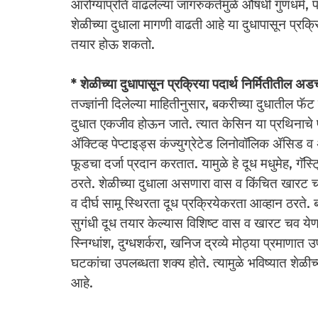
आरोग्याप्रति वाढलेल्या जागरुकतेमुळे औषधी गुणधर्म,
शेळीच्या दुधाला मागणी वाढती आहे या दुधापासून प्रक्र
तयार होऊ शकतो.
* शेळीच्या दुधापासून प्रक्रिया पदार्थ निर्मितीतील अड
तज्ज्ञांनी दिलेल्या माहितीनुसार, बकरीच्या दुधातील फॅ
दुधात एकजीव होऊन जाते. त्यात केसिन या प्रथिनाचे
ॲक्टिव्ह पेप्टाइड्स कंज्युग्रेटेड लिनोवॉलिक ॲसिड 
फूडचा दर्जा प्रदान करतात. यामुळे हे दूध मधुमेह, गॅ
ठरते. शेळीच्या दुधाला असणारा वास व किंचित खारट 
व दीर्घ सामू स्थिरता दूध प्रक्रियेकरता आव्हान ठरते. ब
सुगंधी दूध तयार केल्यास विशिष्ट वास व खारट चव येणार
स्निग्धांश, दुग्धशर्करा, खनिज द्रव्ये मोठ्या प्रमा
घटकांचा उपलब्धता शक्य होते. त्यामुळे भविष्यात शेळी
आहे.