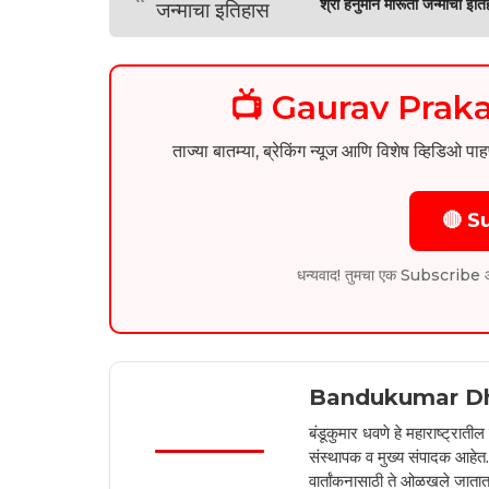
श्री हनुमान मारूती जन्माचा इति
📺 Gaurav Pra
ताज्या बातम्या, ब्रेकिंग न्यूज आणि विशेष व्ह
🔴 S
धन्यवाद! तुमचा एक Subscribe आम्हा
Bandukumar D
बंडूकुमार धवणे हे महाराष्ट्रात
संस्थापक व मुख्य संपादक आहेत. 2
वार्तांकनासाठी ते ओळखले जातात.