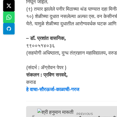
निघून जाईल.
(९) तयार झालेले पनीर मिठाच्या थंड पाण्यात दहा मिनीट 
१०) शेळीच्या दुधात नसलेल्या अल्फा एस. वन केसीनची 
येते. यामुळे शेळीच्या दुधातील आरोग्यवर्धक घटक आणि
– डॉ. प्रशांत वासनिक,
९९००५१४०३६
(सहयोगी अधिष्ठाता, दुग्ध तंत्रज्ञान महाविद्यालय, वर
(संदर्भ : ॲग्रोवन पेपर )
संकलन : प्रविण सरवदे,
कराड
हे वाचा-सौरऊर्जा-काळाची-गरज
PREVIOUS
«