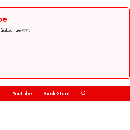
be
च Subscribe करा.
r
YouTube
Book Store