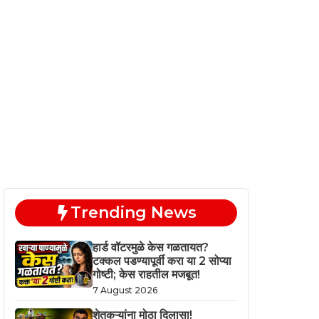
Trending News
हार्ड वॉटरमुळे केस गळतायत?
टक्कल पडण्यापूर्वी करा या 2 सोप्या
गोष्टी; केस राहतील मजबूत!
7 August 2026
शेतकऱ्यांना मोठा दिलासा!