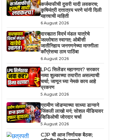
कर्जमाफीची दुसरी यादी लवकरच;
कृषिमंत्री दत्तात्रय भरणे यांनी दिली
महत्त्वाची माहिती
6 August 2026
दारव्ह्यात विदर्भ मंडल यात्रेचे
जल्लोषात स्वागत; ओबीसी
जातीनिहाय जनगणनेच्या मागणीला
काँग्रेसचा ठाम पाठिंबा
6 August 2026
LPG सिलेंडर महागणार? सरकार
नव्या शुल्काच्या तयारीत असल्याची
चर्चा; जाणून घ्या नेमकं काय आहे
प्रकरण
5 August 2026
ग्रामीण जोडप्याच्या साध्या डान्सने
जिंकली लाखो मनं; सोशल मीडियावर
व्हिडिओची जोरदार चर्चा
5 August 2026
CJP ची आज निर्णायक बैठक;