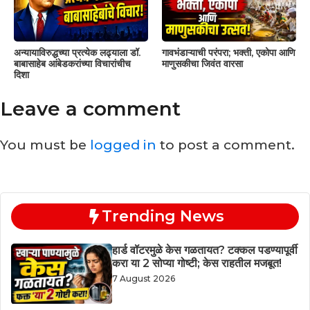
अन्यायाविरुद्धच्या प्रत्येक लढ्याला डॉ.
गावभंडाऱ्याची परंपरा; भक्ती, एकोपा आणि
बाबासाहेब आंबेडकरांच्या विचारांचीच
माणुसकीचा जिवंत वारसा
दिशा
Leave a comment
You must be
logged in
to post a comment.
Trending News
हार्ड वॉटरमुळे केस गळतायत? टक्कल पडण्यापूर्वी
करा या 2 सोप्या गोष्टी; केस राहतील मजबूत!
7 August 2026