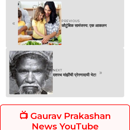
PREVIOUS
«
कौटुंबिक सामंजस्य: एक आकलन
NEXT
»
दशरथ मांझींची प्रेरणादायी भेट!
📺 Gaurav Prakashan
News YouTube