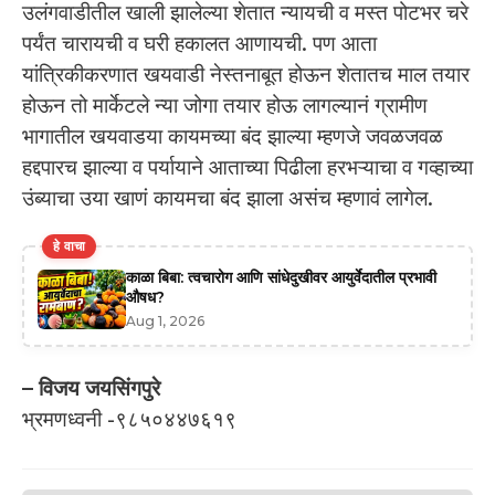
उलंगवाडीतील खाली झालेल्या शेतात न्यायची व मस्त पोटभर चरे
पर्यंत चारायची व घरी हकालत आणायची. पण आता
यांत्रिकीकरणात खयवाडी नेस्तनाबूत होऊन शेतातच माल तयार
होऊन तो मार्केटले न्या जोगा तयार होऊ लागल्यानं ग्रामीण
भागातील खयवाडया कायमच्या बंद झाल्या म्हणजे जवळजवळ
हद्दपारच झाल्या व पर्यायाने आताच्या पिढीला हरभऱ्याचा व गव्हाच्या
उंब्याचा उया खाणं कायमचा बंद झाला असंच म्हणावं लागेल.
हे वाचा
काळा बिबा: त्वचारोग आणि सांधेदुखीवर आयुर्वेदातील प्रभावी
औषध?
Aug 1, 2026
– विजय जयसिंगपुरे
भ्रमणध्वनी -९८५०४४७६१९