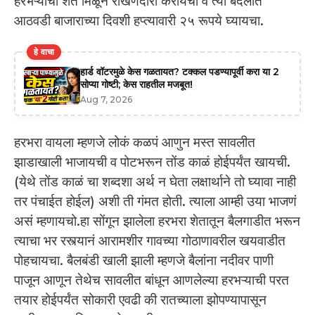
हरभऱ्याची शेतं मिळून राखणदारी करायचा व त्या बदलात
आठवडी बाजाराच्या दिवशी हप्त्यावारी २५ रूपये घ्यायचा.
हे वाचा
हार्ड वॉटरमुळे केस गळतायत? टक्कल पडण्यापूर्वी करा या 2
सोप्या गोष्टी; केस राहतील मजबूत!
Aug 7, 2026
हरभरा वायला म्हणजे लोकं कळपं आणुन मस्त सावलीत
झाडाखाली भाजायची व पोटभरून तोंड काळं होईपर्यंत खायची.
(येथे तोंड काळं चा शब्दशा अर्थ न घेता लक्षार्थाने तो घ्यावा नाही
तर पंचाईत होईल) अशी ती गंमत होती. त्याला आम्ही उया भाजणं
असं म्हणायचो.हा सोंगून झालेला हरभरा शेतातून बैलगाडीत भरून
त्याचा भर रस्त्यानं आरामशीर गावच्या गोठाणावरील खयवाडीत
पोहचायचा. बैलबंडी खाली झाली म्हणजे बैलांना नदीवर पाणी
पाजून आणून तेथेच सावलीत बांधून आणलेल्या हरभऱ्याची परत
तयार होईपर्यंत सोकारी एवढी की रातच्याला झोपण्यापासून