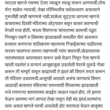
फाटला म्हणजे गावच्या टेलर जवळून रफफू मारून आणायची.तोच
पॅन्ट शाळेत न्यायची. तेव्हा परिस्थितीच सर्वसाधारण असल्याने
गुरूजीही काही म्हणायचे नाही.शाळेला सुट्ट्या लागल्या म्हणजे
बाजाराच्या दिवशी मंदिराच्या ओट्यावर बसून बाजार बघण्याची
वेगळी मजा होती. चपला शिवणाऱ्या चांभाराच्या कामाची पद्धत
निरखून पाहणे व लिंबाच्या झाडाखाली सावलीत पोतं आथरून
हजामत करणाऱ्या शालिकराम म्हाल्याचा गिऱ्हाईकाच्या दाढीवरचा
सरसर चालणारा वस्तरा पाहण्याची गमंत बघायची.खेडयावरचा
भातक्यावाला आवरसावर करून डब्बे घेऊन निघून गेला म्हणजे
खाली पडलेलं व वाऱ्यानं आजूबाजूला उडालेली पेपरचे तुकडे गोळा
करून ती सम्पूर्ण वाचून काढायची ते झालं की विमानं तयार करून
ती मंदिरात उडवायची.अजूनही आठवते असंच कागदाचं विमान
आठवडी बाजारात मंदिराच्या पायथ्याशी पिंपळाच्या झाडाखाली
भजे तयणाऱ्या शामरावच्या कढईत जाऊन पडलं होतं. तो झ्यारा
घेऊन आमच्या मागं लागला तेव्हा पासून तेही बंद झालं.घरच्यांना
काम असलं म्हणजे घरची असलेली ढोरं चारायला घेऊन बाजूच्या