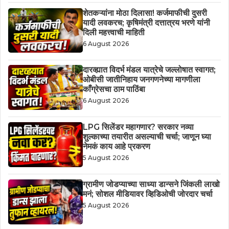
शेतकऱ्यांना मोठा दिलासा! कर्जमाफीची दुसरी
यादी लवकरच; कृषिमंत्री दत्तात्रय भरणे यांनी
दिली महत्त्वाची माहिती
6 August 2026
दारव्ह्यात विदर्भ मंडल यात्रेचे जल्लोषात स्वागत;
ओबीसी जातीनिहाय जनगणनेच्या मागणीला
काँग्रेसचा ठाम पाठिंबा
6 August 2026
LPG सिलेंडर महागणार? सरकार नव्या
शुल्काच्या तयारीत असल्याची चर्चा; जाणून घ्या
नेमकं काय आहे प्रकरण
5 August 2026
ग्रामीण जोडप्याच्या साध्या डान्सने जिंकली लाखो
मनं; सोशल मीडियावर व्हिडिओची जोरदार चर्चा
5 August 2026