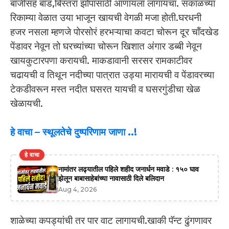
बाजीसह बाड,बिस्तरा झोपासाठी आणायला लागायचा. सकाळच्या
रिकाम्या वेळात उया भाजून खायची वेगळी मजा होती.घरधनी
हजर नसला म्हणजे पोरसोरं हरभऱ्याचा कवटा चोरून दूर चॉंदखेड
पेंडावर नेवून तो घरच्यांच्या चोरून खिशात अंगार डब्बी नेवून
खायकुटारपणा करायची. माकडावानी सरसर रामकाटीवर
चढायची व तिथून नदीच्या पात्रात उड्या मारायची व पेंडावरच्या
टेकडीवरून मस्त नदीत घसरत यायची व घसरगुंडीचा खेळ
खेळायची.
हे वाचा –
स्थूलतेचे दुष्परिणाम जाणा ..!
हे वाचा
नामांतर लढ्यातील पहिले शहीद जनार्धन मवाडे : १५० घाव
झेलून बाबासाहेबांच्या नावासाठी दिले बलिदान
Aug 4, 2026
शाळेच्या कपड्यांची तर पार वाट लागायची.खाकी पॅन्ट ढुंगणावर