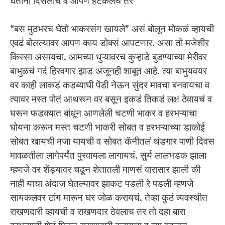
घेतांना दिसलाच व आपण हटकलंच तर
“बस मुठभरच घेतो भाकरसंग खायले” असं बोलून मोकळं व्हायची
एवढं बोलल्यावर आपण काय डोक्सं आपटणार. असा तो मजेशीर
किस्सा असायचा. आमच्या धुऱ्यावरच कुऱ्हाडे बुडण्याच्या मेरीवर
बाभुळचं गर्द हिरवगार झाड अजूनही शाबूत आहे. त्या बाभुयवयर
वर काही लाकडं कडब्याघी पेंडी नेऊन सुंदर मावचा बनवायचा व
त्यावर मस्त पोतं आथरून वर बसून इकडं तिकडं लक्ष ठेवायचं व
घरून फडक्यात बांधून आणलेली चटणी भाकर व हरभऱ्याचा
घोयना करून मस्त चटणी भाकरी सोबत व हरभऱ्याच्या डाकोई
सोबत खायची मजा यायची व सोबत कॅनीतलं थंडगार पाणी दिवस
मावळतीला लागेपर्यंत पुरवायला लागायचं. सुर्य लालभडक झाला
म्हणजे वर शेंड्यावर चढून शेतातली माणसं वारासार झाली की
नाही याचा अंदाज घेतल्यावर झाकट पडली रे पडली म्हणजे
सायकलवर टांग मारून घर जोळ करायचं. तेव्हा कुठं व्यवस्थीत
राखणदारी व्हायची व राखणदार ठेवलाच तर तो दहा बारा