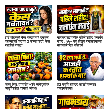
हार्ड वॉटरमुळे केस गळतायत? टक्कल
नामांतर लढ्यातील पहिले शहीद जनार्धन
पडण्यापूर्वी करा या 2 सोप्या गोष्टी; केस
मवाडे : १५० घाव झेलून बाबासाहेबांच्या
राहतील मजबूत!
नावासाठी दिले बलिदान
काळा बिबा: त्वचारोग आणि सांधेदुखीवर
92 वर्षांचे डॉक्टर आजही करतात
आयुर्वेदातील प्रभावी औषध?
शस्त्रक्रिया.!