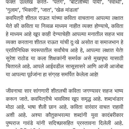
फक्त उल्लेख करते- ‘पतंग’, ‘बाटलीच्या पायी’, ‘स्वार्थी’,
‘गुलाम’, ‘भिकारी’, ‘जात’, ‘खेळ मांडला’
कवयित्री शीतल राऊत यांच्या कविता वाचताना आपल्या लक्षात
येते की कविता या निव्वळ माध्यम नाहीत व्यक्त होण्याचे, कविता
हे माध्यम आहे खूप काही देण्याचेही! आपल्या मनातील सहज भाव
व्यक्त करताना शीतल राऊत यांची दुःखे असोत वा समाजभान हे
प्रातिनिधिक स्वरूपातील सर्वांचेच आहे हे, आपल्या लक्षात येते!
सुरेश राठोड या कला शिक्षकांनी समर्पक असे मुखपृष्ठ यासाठी
चितारले आहे. आपले आईवडील सासूसासरे आणि आजी आजोबा
या आपल्या पूर्वजांना हा संग्रह समर्पित केलेला आहे!
जीवनाचा सार सांगणारी शीतलची कविता जगण्यावर सहज भाष्य
करून जाते. कवयित्रीचे भावविश्व खूप समृद्ध आहे. शब्दभांडार
मोठा आहे. भाषा शैली छान आहे. कविता वारंवार वाचत राहावी
अशी आहे. अश्या कौतुकभरल्या शब्दांनी युवा कादंबरीकार
पुष्पराज गावंडे यांनी सदिच्छासहित प्रस्तावना दिलेली आहे.