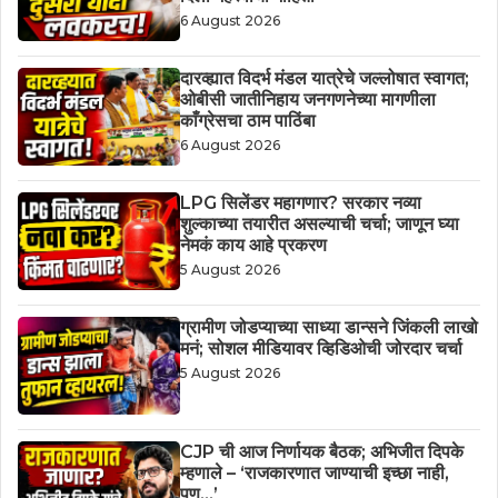
6 August 2026
दारव्ह्यात विदर्भ मंडल यात्रेचे जल्लोषात स्वागत;
ओबीसी जातीनिहाय जनगणनेच्या मागणीला
काँग्रेसचा ठाम पाठिंबा
6 August 2026
LPG सिलेंडर महागणार? सरकार नव्या
शुल्काच्या तयारीत असल्याची चर्चा; जाणून घ्या
नेमकं काय आहे प्रकरण
5 August 2026
ग्रामीण जोडप्याच्या साध्या डान्सने जिंकली लाखो
मनं; सोशल मीडियावर व्हिडिओची जोरदार चर्चा
5 August 2026
CJP ची आज निर्णायक बैठक; अभिजीत दिपके
म्हणाले – ‘राजकारणात जाण्याची इच्छा नाही,
पण…’