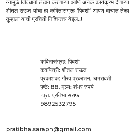
त्यामुळे विविधांगी लेखन करणाऱ्या आणि अनेक कार्यक्रम देणाऱ्या
शीतल राऊत यांचा हा कवितासंग्रह ‘पिवशी’ आपण वाचाल तेव्हा
तुम्हाला याची प्रचिती निश्चितच येईल..!
कवितासंग्रह: पिवशी
कवयित्री: शीतल राऊत
प्रकाशक: गौरव प्रकाशन, अमरावती
पृष्ठे: 88, मूल्य: शंभर रुपये
-प्रा. प्रतिभा सराफ
9892532795
pratibha.saraph@gmail.com