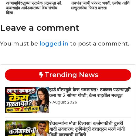
अन्यायाविरुद्धच्या प्रत्येक लढ्याला डॉ.
गावभंडाऱ्याची परंपरा; भक्ती, एकोपा आणि
बाबासाहेब आंबेडकरांच्या विचारांचीच
माणुसकीचा जिवंत वारसा
दिशा
Leave a comment
You must be
logged in
to post a comment.
Trending News
हार्ड वॉटरमुळे केस गळतायत? टक्कल पडण्यापूर्वी
करा या 2 सोप्या गोष्टी; केस राहतील मजबूत!
7 August 2026
शेतकऱ्यांना मोठा दिलासा! कर्जमाफीची दुसरी
यादी लवकरच; कृषिमंत्री दत्तात्रय भरणे यांनी
दिली महत्त्वाची माहिती