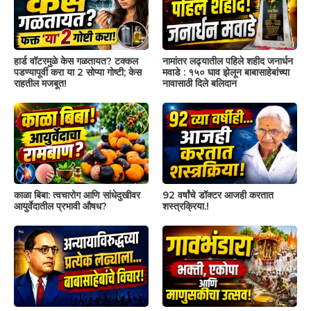
हार्ड वॉटरमुळे केस गळतायत? टक्कल
नामांतर लढ्यातील पहिले शहीद जनार्धन
पडण्यापूर्वी करा या 2 सोप्या गोष्टी; केस
मवाडे : १५० घाव झेलून बाबासाहेबांच्या
राहतील मजबूत!
नावासाठी दिले बलिदान
काळा बिबा: त्वचारोग आणि सांधेदुखीवर
92 वर्षांचे डॉक्टर आजही करतात
आयुर्वेदातील प्रभावी औषध?
शस्त्रक्रिया.!