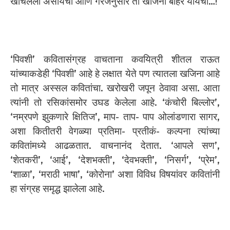
खोचलेली असायची आणि गरजेनुसार तो खजिना बाहेर यायचा…!
‘पिवशी’ कवितासंग्रह वाचताना कवयित्री शीतल राऊत
यांच्याकडेही ‘पिवशी’ आहे हे लक्षात येते पण त्यातला खजिना आहे
तो मात्र अस्सल कवितांचा. खरोखरी जपून ठेवावा असा. आता
त्यांनी तो रसिकांसमोर उघड केलेला आहे. ‘कंचोरी बिल्लोर’,
‘नम्रपणे झुकणारे क्षितिज’, माप- ताप- पाप ओलांडणारा सागर,
अशा कितीतरी वेगळ्या प्रतिमा- प्रतीकं- कल्पना त्यांच्या
कवितांमध्ये आढळतात. वाचनानंद देतात. ‘आपले सण’,
‘शेतकरी’, ‘आई’, ‘देशभक्ती’, ‘देवभक्ती’, ‘निसर्ग’, ‘प्रेम’,
‘शाळा’, ‘मराठी भाषा’, ‘कोरोना’ अशा विविध विषयांवर कवितांनी
हा संग्रह समृद्ध झालेला आहे.