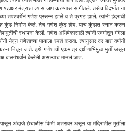
े. त्यांनी त्यास महारोगी होण्याचा शाप दिला. इंद्राने त्यावर मुनीवर
श षडाक्षर मंत्राचा त्यास जाप करण्यास सांगीतले. तसेच विदर्भात या
ा तपश्चर्येनं गणेश प्रसन्न झाले व ते प्रगट झाले. त्यांनी इंद्राची
कुंड निर्माण केले. तेच गणेश कुंड होय. याच कुंडात स्नान करुन
णेशमुर्तीची स्थापना केली. गणेश अभिषेकासाठी त्यांनी स्वर्गातून गंगेला
ी येवून गणेशाच्या पायाला स्पर्श करावा. त्यानुसार दर बारा वर्षांनी
्श करुन निघून जाते. इथे गणेशाची एकमात्र दक्षीणाभिमुख मुर्ती असून
क्ष बालगंधर्वानं केलेली असल्याचं मानलं जातं.
ूरपासून अंदाजे छेचाळीस किमी अंतरावर असून या मंदिरातील मुर्तीला