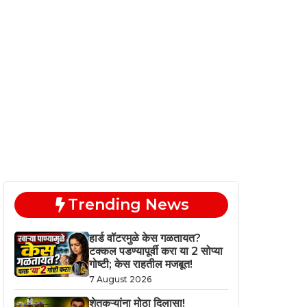
Trending News
हार्ड वॉटरमुळे केस गळतायत?
टक्कल पडण्यापूर्वी करा या 2 सोप्या
गोष्टी; केस राहतील मजबूत!
7 August 2026
शेतकऱ्यांना मोठा दिलासा!