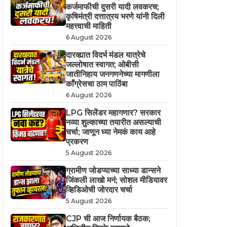
कर्जमाफीची दुसरी यादी लवकरच;
कृषिमंत्री दत्तात्रय भरणे यांनी दिली
महत्त्वाची माहिती
6 August 2026
दारव्ह्यात विदर्भ मंडल यात्रेचे
जल्लोषात स्वागत; ओबीसी
जातीनिहाय जनगणनेच्या मागणीला
काँग्रेसचा ठाम पाठिंबा
6 August 2026
LPG सिलेंडर महागणार? सरकार
नव्या शुल्काच्या तयारीत असल्याची
चर्चा; जाणून घ्या नेमकं काय आहे
प्रकरण
5 August 2026
ग्रामीण जोडप्याच्या साध्या डान्सने
जिंकली लाखो मनं; सोशल मीडियावर
व्हिडिओची जोरदार चर्चा
5 August 2026
CJP ची आज निर्णायक बैठक;