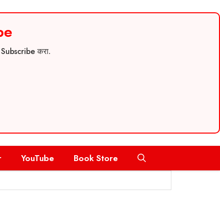
be
च Subscribe करा.
r
YouTube
Book Store