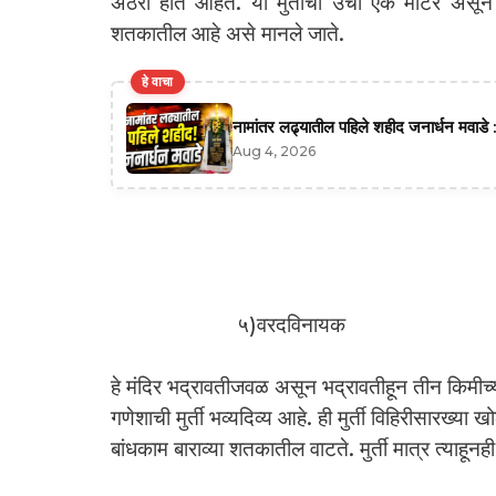
अठरा हात आहेत. या मुर्तीची उंची एक मीटर असून हा
शतकातील आहे असे मानले जाते.
हे वाचा
नामांतर लढ्यातील पहिले शहीद जनार्धन मवाडे :
Aug 4, 2026
५)वरदविनायक
हे मंदिर भद्रावतीजवळ असून भद्रावतीहून तीन किमीच्
गणेशाची मुर्ती भव्यदिव्य आहे. ही मुर्ती विहिरीसारख्या 
बांधकाम बाराव्या शतकातील वाटते. मुर्ती मात्र त्याहूनह