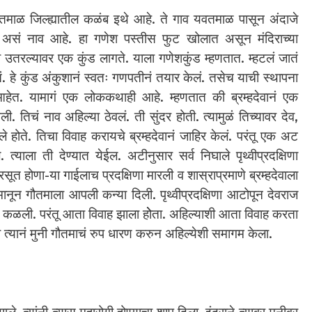
तमाळ जिल्ह्यातील कळंब इथे आहे. ते गाव यवतमाळ पासून अंदाजे
 असं नाव आहे. हा गणेश पस्तीस फुट खोलात असून मंदिराच्या
ी उतरल्यावर एक कुंड लागते. याला गणेशकुंड म्हणतात. म्हटलं जातं
तं. हे कुंड अंकुशानं स्वतः गणपतीनं तयार केलं. तसेच याची स्थापना
णात आहेत. यामागं एक लोककथाही आहे. म्हणतात की ब्रम्हदेवानं एक
. तिचं नाव अहिल्या ठेवलं. ती सुंदर होती. त्यामुळं तिच्यावर देव,
ले होते. तिचा विवाह करायचे ब्रम्हदेवानं जाहिर केलं. परंतू एक अट
 त्याला ती देण्यात येईल. अटीनुसार सर्व निघाले पृथ्वीप्रदक्षिणा
सूत होणा-या गाईलाच प्रदक्षिणा मारली व शास्राप्रमाणे ब्रम्हदेवाला
य मानून गौतमाला आपली कन्या दिली. पृथ्वीप्रदक्षिणा आटोपून देवराज
मी कळली. परंतू आता विवाह झाला होेता. अहिल्याशी आता विवाह करता
ी त्यानं मुनी गौतमाचं रुप धारण करुन अहिल्येशी समागम केला.