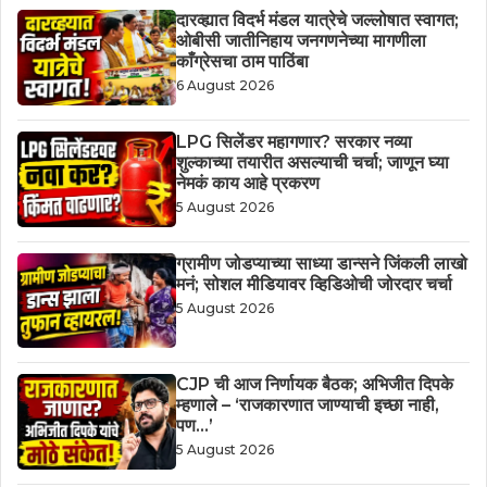
दारव्ह्यात विदर्भ मंडल यात्रेचे जल्लोषात स्वागत;
ओबीसी जातीनिहाय जनगणनेच्या मागणीला
काँग्रेसचा ठाम पाठिंबा
6 August 2026
LPG सिलेंडर महागणार? सरकार नव्या
शुल्काच्या तयारीत असल्याची चर्चा; जाणून घ्या
नेमकं काय आहे प्रकरण
5 August 2026
ग्रामीण जोडप्याच्या साध्या डान्सने जिंकली लाखो
मनं; सोशल मीडियावर व्हिडिओची जोरदार चर्चा
5 August 2026
CJP ची आज निर्णायक बैठक; अभिजीत दिपके
म्हणाले – ‘राजकारणात जाण्याची इच्छा नाही,
पण…’
5 August 2026