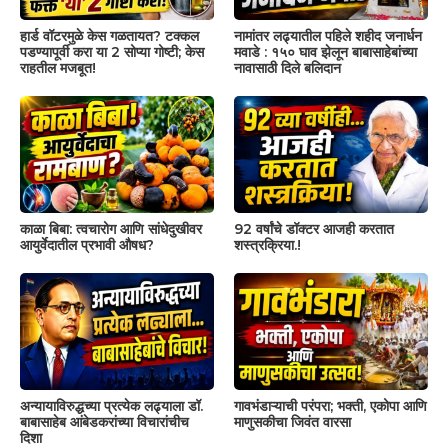
हार्ड वॉटरमुळे केस गळतायत? टक्कल
नामांतर लढ्यातील पहिले शहीद जनार्धन
पडण्यापूर्वी करा या 2 सोप्या गोष्टी; केस
मवाडे : १५० घाव झेलून बाबासाहेबांच्या
राहतील मजबूत!
नावासाठी दिले बलिदान
काळा बिबा: त्वचारोग आणि सांधेदुखीवर
92 वर्षांचे डॉक्टर आजही करतात
आयुर्वेदातील प्रभावी औषध?
शस्त्रक्रिया.!
अन्यायाविरुद्धच्या प्रत्येक लढ्याला डॉ.
गावभंडाऱ्याची परंपरा; भक्ती, एकोपा आणि
बाबासाहेब आंबेडकरांच्या विचारांचीच
माणुसकीचा जिवंत वारसा
दिशा