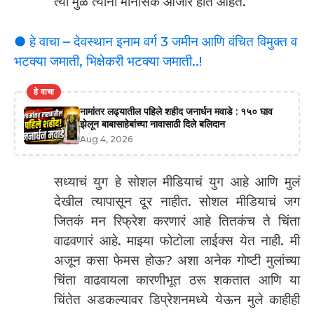
त्या मुळे त्याना मानसिक आजार होत आहेत.
● हे वाचा – देवस्थान इनाम वर्ग 3 जमीन आणि वंचित विमुक्त व
भटक्या जमाती, भिक्षेकरी भटक्या जमाती..!
हे वाचा
नामांतर लढ्यातील पहिले शहीद जनार्धन मवाडे : १५० घाव
झेलून बाबासाहेबांच्या नावासाठी दिले बलिदान
Aug 4, 2026
सध्याचं युग हे सोशल मीडियाचं युग आहे आणि मुलं
देखील त्यापासून दूर नाहीत. सोशल मीडियाचं जग
जितकं मन रिफ्रेश करणारं आहे तितकंच ते चिंता
वाढवणारं आहे. माझ्या फोटोला लाईक्स येत नाही. मी
अजून कसा फेमस होऊ? अशा अनेक गोष्टी मुलांच्या
चिंता वाढवायला कारणीभूत ठरू शकतात आणि या
चिंतेत अडकल्यावर डिप्रेशनमध्ये येऊन मुले काहीही