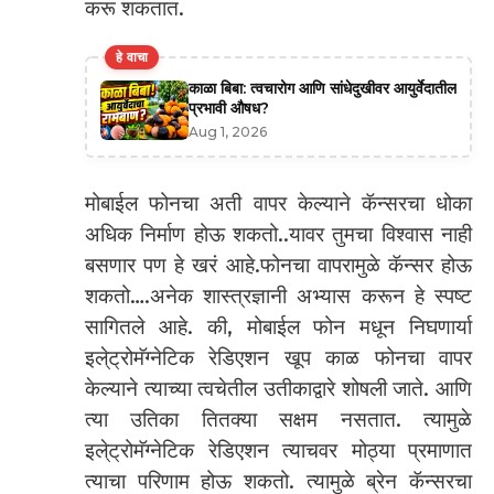
करू शकतात.
हे वाचा
काळा बिबा: त्वचारोग आणि सांधेदुखीवर आयुर्वेदातील
प्रभावी औषध?
Aug 1, 2026
मोबाईल फोनचा अती वापर केल्याने कॅन्सरचा धोका
अधिक निर्माण होऊ शकतो..यावर तुमचा विश्वास नाही
बसणार पण हे खरं आहे.फोनचा वापरामुळे कॅन्सर होऊ
शकतो….अनेक शास्त्रज्ञानी अभ्यास करून हे स्पष्ट
सागितले आहे. की, मोबाईल फोन मधून निघणार्या
इले्ट्रोमॅग्नेटिक रेडिएशन खूप काळ फोनचा वापर
केल्याने त्याच्या त्वचेतील उतीकाद्वारे शोषली जाते. आणि
त्या उतिका तितक्या सक्षम नसतात. त्यामुळे
इले्ट्रोमॅग्नेटिक रेडिएशन त्याचवर मोठ्या प्रमाणात
त्याचा परिणाम होऊ शकतो. त्यामुळे ब्रेन कॅन्सरचा