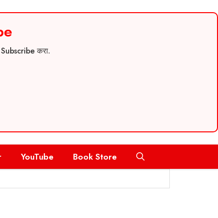
be
च Subscribe करा.
r
YouTube
Book Store