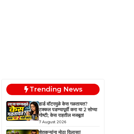
Trending News
हार्ड वॉटरमुळे केस गळतायत?
टक्कल पडण्यापूर्वी करा या 2 सोप्या
गोष्टी; केस राहतील मजबूत!
7 August 2026
शेतकऱ्यांना मोठा दिलासा!