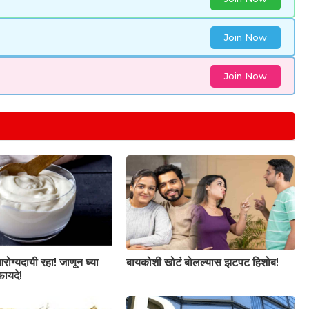
Join Now
Join Now
रोग्यदायी रहा! जाणून घ्या
बायकोशी खोटं बोलल्यास झटपट हिशोब!
फायदे!