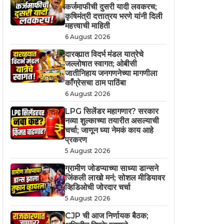
कर्जमाफीची दुसरी यादी लवकरच;
कृषिमंत्री दत्तात्रय भरणे यांनी दिली
महत्त्वाची माहिती
6 August 2026
दारव्ह्यात विदर्भ मंडल यात्रेचे
जल्लोषात स्वागत; ओबीसी
जातीनिहाय जनगणनेच्या मागणीला
काँग्रेसचा ठाम पाठिंबा
6 August 2026
LPG सिलेंडर महागणार? सरकार
नव्या शुल्काच्या तयारीत असल्याची
चर्चा; जाणून घ्या नेमकं काय आहे
प्रकरण
5 August 2026
ग्रामीण जोडप्याच्या साध्या डान्सने
जिंकली लाखो मनं; सोशल मीडियावर
व्हिडिओची जोरदार चर्चा
5 August 2026
CJP ची आज निर्णायक बैठक;