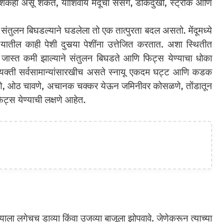
शिकही असू शकते, याशिवाय मेंदूचा संसर्ग, डोकेदुखी, स्ट्रोक आणि
 संतुलन बिघडल्याने घडलेला तो एक तात्पुरता बदल असतो. मेंदूमध्ये
 यातील काही पेशी दुसर्‍या पेशींना उत्तेजित करतात. अशा स्थितीत
षा जास्त कमी झाल्याने संतुलन बिघडते आणि फिट्स येण्याचा धोका
ती व्यक्ती सर्वसामान्यांसारखीच असते स्नायू एकदम घट्ट आणि कडक
े, ओठ चावणे, अचानक चक्कर येऊन जमिनीवर कोसळणे, तोंडातून
ट्स येण्याची लक्षणे आहेत.
्याला लगेचच डाव्या किंवा उजव्या बाजूला झोपवावे. जेणेकरून त्याच्या