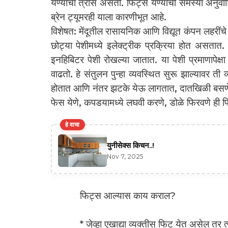
येण्याचा त्रास असतो. फिट्स येण्याची समस्या अनुवां
ब्रेन ट्यूमरही याला कारणीभूत आहे.
विशेषत: मेंदूतील रासायनिक आणि विद्यूत कंपन लहरींचे
छोट्या पेशीमध्ये इलेक्ट्रीक प्रक्रिया होत असतात.
इनहिबिटर पेशी रोखल्या जातात. या पेशी प्रमाणापेक्
वाढतो. हे संतुलन पुन्हा व्यवस्थित सुरू झाल्यावर 
होतात आणि नंतर झटके येऊ लागतात, दातखिळी बसण
फेस येणे, कपडयामध्ये लघवी करणे, डोळे फिरवणे ही फि
हे वाचा
युनीसेक्स किचन..!
Nov 7, 2025
फिट्स आल्यास काय कराल?
* जेव्हा एखाद्या व्यक्तीस फिट येत असेल तर त