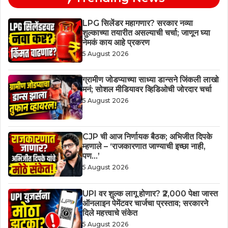
LPG सिलेंडर महागणार? सरकार नव्या
शुल्काच्या तयारीत असल्याची चर्चा; जाणून घ्या
नेमकं काय आहे प्रकरण
5 August 2026
ग्रामीण जोडप्याच्या साध्या डान्सने जिंकली लाखो
मनं; सोशल मीडियावर व्हिडिओची जोरदार चर्चा
5 August 2026
CJP ची आज निर्णायक बैठक; अभिजीत दिपके
म्हणाले – ‘राजकारणात जाण्याची इच्छा नाही,
पण…’
5 August 2026
UPI वर शुल्क लागू होणार? ₹2,000 पेक्षा जास्त
ऑनलाइन पेमेंटवर चार्जचा प्रस्ताव; सरकारने
दिले महत्त्वाचे संकेत
5 August 2026