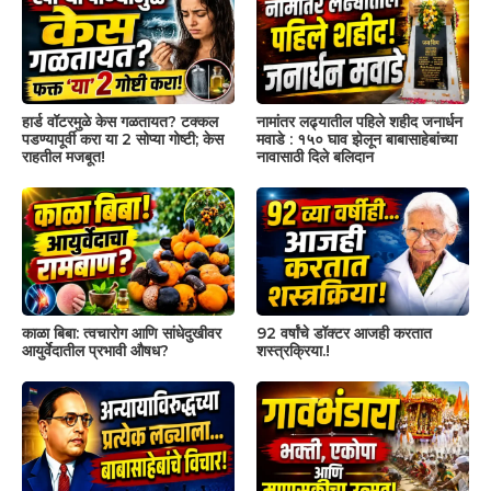
हार्ड वॉटरमुळे केस गळतायत? टक्कल
नामांतर लढ्यातील पहिले शहीद जनार्धन
पडण्यापूर्वी करा या 2 सोप्या गोष्टी; केस
मवाडे : १५० घाव झेलून बाबासाहेबांच्या
राहतील मजबूत!
नावासाठी दिले बलिदान
काळा बिबा: त्वचारोग आणि सांधेदुखीवर
92 वर्षांचे डॉक्टर आजही करतात
आयुर्वेदातील प्रभावी औषध?
शस्त्रक्रिया.!