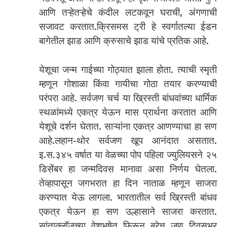
आणि तऱ्हेतऱ्हेचे कंदील लटकवून घराची, अंगणाची
सजावट करतात.क्रिसमस ट्री हे स्वर्गातल्या ईडन
बागेतील झाड आणि क्रुसाचे झाड यांचे प्रतिक आहे.
येशूचा जन्म गाईच्या गोठ्यात झाला होता. त्याची स्मृती
म्हणून गोशाळा किंवा गायीचा गोठा तयार करण्याची
परंपरा आहे. सर्वजण चर्च या ख्रिस्ती बांधवांच्या धार्मिक
स्थळांमध्ये एकत्र येऊन मास प्रार्थना करतात आणि
येशूचे दर्शन घेतात. साऱ्यांना एकत्र आणण्याचा हा सण
आहे.लहान-थोर सर्वजण खूप आनंदात असतात.
इ.स.३४५ वर्षात या वेळच्या पोप पहिला ज्युलियसने २५
डिसेंबर हा जन्मदिवस मानावा असा निर्णय घेतला.
तेव्हापासून जगभरात हा दिन नाताळ म्हणून साजरा
करण्यात येऊ लागला. भारतातील सर्व ख्रिस्ती बांधव
एकत्र येऊन हा सण उल्हासाने साजरा करतात.
सांताक्लॉजच्या वेशभूषेत फिरून बरेच जण दिवसभर