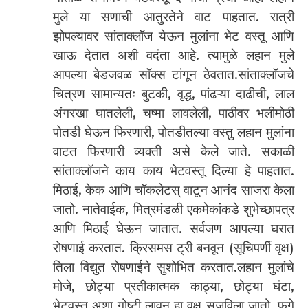
मुले या सणाची आतुरतेने वाट पाहतात. रात्री
झोपल्यावर सांताक्लॉज येऊन मुलांना भेट वस्तू आणि
खाऊ देतात अशी वदंता आहे. त्यामुळे लहान मुले
आपल्या बेडजवळ सॉक्स टांगून ठेवतात.सांताक्लॉजचे
चित्रण सामान्यतः बुटकी, वृद्ध, पांढऱ्या दाढीची, लाल
अंगरखा घातलेली, चष्मा लावलेली, पाठीवर भलीमोठी
पोतडी घेऊन फिरणारी, पोतडीतल्या वस्तु लहान मुलांना
वाटत फिरणारी व्यक्ती असे केले जाते. सकाळी
सांताक्लॉजने काय काय भेटवस्तू दिल्या हे पाहतात.
मिठाई, केक आणि चॉकलेटस् वाटून आनंद साजरा केला
जातो. नातेवाईक, मित्रमंडळी एकमेकांकडे शुभेच्छापत्र
आणि मिठाई घेऊन जातात. सर्वजण आपल्या घरात
रोषणाई करतात. क्रिसमस ट्री बनवून (सूचिपर्णी वृक्ष)
तिला विद्युत रोषणाईने सुशोभित करतात.लहान मुलांचे
मोजे, छोट्या प्रतीकात्मक काठ्या, छोट्या घंटा,
भेटवस्तू अशा गोष्टी लावून हा वृक्ष सजविला जातो. फुगे