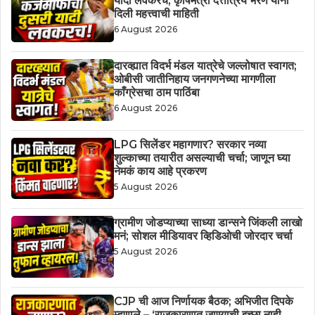
यादी लवकरच; कृषिमंत्री दत्तात्रय भरणे यांनी
दिली महत्त्वाची माहिती
6 August 2026
दारव्ह्यात विदर्भ मंडल यात्रेचे जल्लोषात स्वागत;
ओबीसी जातीनिहाय जनगणनेच्या मागणीला
काँग्रेसचा ठाम पाठिंबा
6 August 2026
LPG सिलेंडर महागणार? सरकार नव्या
शुल्काच्या तयारीत असल्याची चर्चा; जाणून घ्या
नेमकं काय आहे प्रकरण
5 August 2026
ग्रामीण जोडप्याच्या साध्या डान्सने जिंकली लाखो
मनं; सोशल मीडियावर व्हिडिओची जोरदार चर्चा
5 August 2026
CJP ची आज निर्णायक बैठक; अभिजीत दिपके
म्हणाले – ‘राजकारणात जाण्याची इच्छा नाही,