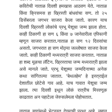
कवितेची नाताळ दिवशी हमखास आठवण येते. नाताळ
किंवा क्रिसमस हा ख्रिस्ती बांधवांचा सण. तो २५
डिसेंबरला जगभर साजरा केला जातो. कारण याच
दिवशी ख्रिस्ती लोकांचे प्रभू येशूचा जन्म झाला होता.
काही ठिकाणी हा सण ६ किंवा ७ जानेवारीला एपिफानी
म्हणून साजरा करतात.नाताळ हा सण १२ दिवसांचा
असतो. जगभरात हा सण मोठ्या जल्लोषात साजरा केला
जातो. काही ठिकाणी मध्यरात्री साजरा करतात. नाताळ
हा शब्द मूळचा लॅटिन. ख्रिस्ताचा जन्म मध्यरात्री झाला
असे मानले जाते. प्रभू येशूच्या जन्मदिनाच्या अनेक
कथा सांगितल्या जातात. ‘बेथलहेम’ हे इस्त्राईल
देशातील छोटेसे गाव आहे. याच गावात येशूचा जन्म
झाला. त्या दिवशी इथून लोकं रात्रीच मिरवणूक
काढतात अन पहाटेला जेरुसलेमला पोहोचतात.
नाताळ सणांमध्ये भेटवस्तू देण्याची प्रथा आहे. लहान