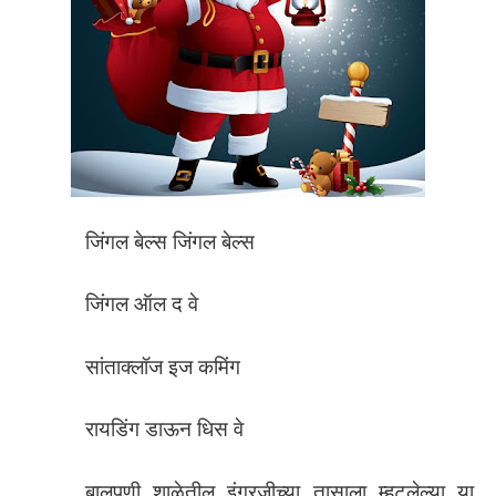
जिंगल बेल्स जिंगल बेल्स
जिंगल ऑल द वे
सांताक्लॉज इज कमिंग
रायडिंग डाऊन धिस वे
बालपणी शाळेतील इंग्रजीच्या तासाला म्हटलेल्या या