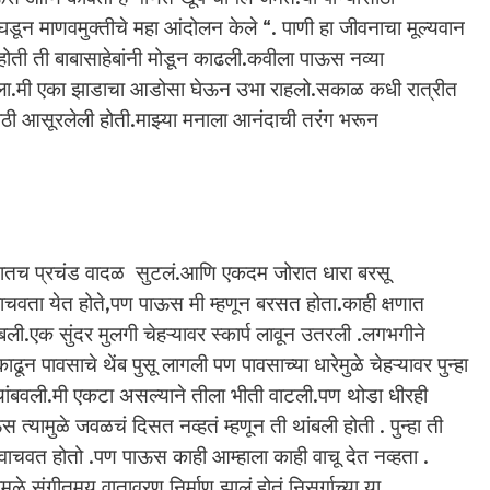
गर घडून माणवमुक्तीचे महा आंदोलन केले “. पाणी हा जीवनाचा मूल्यवान
ोती ती बाबासाहेबांनी मोडून काढली.कवीला पाऊस नव्या
ाला.मी एका झाडाचा आडोसा घेऊन उभा राहलो.सकाळ कधी रात्रीत
साठी आसूरलेली होती.माझ्या मनाला आनंदाची तरंग भरून
्षणातच प्रचंड वादळ सुटलं.आणि एकदम जोरात धारा बरसू
ब वाचवता येत होते,पण पाऊस मी म्हणून बरसत होता.काही क्षणात
.एक सुंदर मुलगी चेहऱ्यावर स्कार्प लावून उतरली .लगभगीने
ाढून पावसाचे थेंब पुसू लागली पण पावसाच्या धारेमुळे चेहऱ्यावर पुन्हा
 थांबवली.मी एकटा असल्याने तीला भीती वाटली.पण थोडा धीरही
ामुळे जवळचं दिसत नव्हतं म्हणून ती थांबली होती . पुन्हा ती
 वाचवत होतो .पण पाऊस काही आम्हाला काही वाचू देत नव्हता .
ामुळे संगीतमय वातावरण निर्माण झालं होतं.निसर्गाच्या या