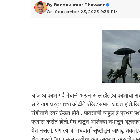
By
Bandukumar Dhawane
On: September 23, 2025 9:36 PM
आज आकाश गर्द मेघांनी भरुन आलं होतं.आकाशाचा राखड
सारे खग घरट्याच्या ओढीने रॉकेटसमान धावत होते.किलब
संगीताचे स्वर छेडत होते . पावसाची चाहूल हे प्रथम पक्
प्रवास करीत होतो.मेघ दाटून आलेल्या नभातून भूतलाव
येत नसतो, पण त्यांची गंधवार्ता सृष्टीतून जाणवू शकते.
होतं करतो.”हा पाऊस कवीचा खूप आवडता असतो.पाऊस 