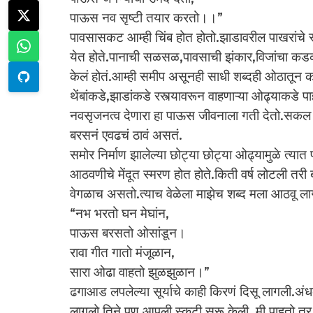
पाऊस नव सृष्टी तयार करतो।।”
पावसासकट आम्ही चिंब होत होतो.झाडावरील पाखरांचे स
येत होते.पानाची सळसळ,पावसाची झंकार,विजांचा कडक
केलं होतं.आम्ही समीप असूनही साधी शब्दही ओठातून 
थेंबांकडे,झाडांकडे रस्त्यावरून वाहणाऱ्या ओढ्याकड
नवसृजनत्व देणारा हा पाऊस जीवनाला गती देतो.सकल बं
बरसनं एवढचं ठावं असतं.
समोर निर्माण झालेल्या छोट्या छोट्या ओढ्यामुळे त्या
आठवणीचे मेंदूत स्मरण होत होते.किती वर्ष लोटली त
वेगळाच असतो.त्याच वेळेला माझेच शब्द मला आठवू ला
“नभ भरतो घन मेघांन,
पाऊस बरसतो ओसांडून।
रावा गीत गाताे मंजूळान,
सारा ओढा वाहतो झुळझुळान।”
ढगाआड लपलेल्या सूर्याचे काही किरणं दिसू लागली.
लागलो.तिने पण आपली स्कुटी सुरू केली .मी पाहतो तर त