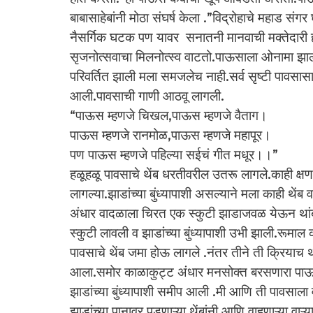
बाबासाहेबांनी मोठा संघर्ष केला .”विद्रोहाचे महाड सं
नैसर्गिक घटक पण यावर सनातनी मानवाची मक्तेदारी ह
सृजनोत्सवाचा मिलनोत्स्व वाटतो.पाऊसाला ओनामा झ
परिवर्तित झाली मला समजलेच नाही.सर्व सृष्टी पावसा
आली.पावसाची गाणी आठवू लागली.
“पाऊस म्हणजे चिखल,पाऊस म्हणजे वैताग।
पाऊस म्हणजे रानमोळ,पाऊस म्हणजे महापूर।
पण पाऊस म्हणजे पहिल्या सईचं गीत मधूर।।”
हळूहळू पावसाचे थेंब धरतीवरील उतरू लागले.काही क
लागल्या.झाडांच्या बुंध्यापाशी असल्याने मला काही थें
अंधार वादळाला चिरत एक स्कुटी झाडाजवळ येऊन थांबली
स्कुटी लावली व झाडांच्या बुंध्यापाशी उभी झाली.रूमाल क
पावसाचे थेंब जमा होऊ लागले .नंतर तीने ती क्रियाच
आला.समोर काळाकुट्ट अंधार मनसोक्त बरसणारा पाऊस त्य
झाडांच्या बुंध्यापाशी समीप आली .मी आणि ती पावसाला
झाडांच्या पानावर पडणाऱ्या थेंबांनी आणि वाहणाऱ्या वाऱ्य