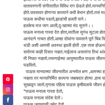
वातावरणानी संगीतातील विविध राग छेडले होते.मानवनिर
होते.पावसावर होणाऱ्या काव्याने कवी बेभान होतो.तसं म
पाऊस कधीचा पडतो,झाडांची हलती पाने।
हलकेच मज जाग आली,दुःखाच्या मंद सुराने।।
पाऊस मनाला गारवा देत होता,मातीला सुगंध सुटला होता
आनंदाने नाचत होती.आम्हा दोघांना पावसाने पूर्ण चिंब भ
थंडी अशी आमची अवस्था झाली होती .एक तास होऊनही पा
समोरचं काही दिसत नव्हतं.नाईलाज असतांना तिथं थांबन 
मी निघत नव्हतो.तरूणाईच्या आयुष्यातील पाऊस जीवन
घडवितो.
पाऊस मानवाच्या जीवनातील अनमोल क्षण ,आमच्या हजारो 
नव्हता तर मानवनिर्मित कल्पना जबाबदार होत्या .हाच
सुखावून जातो.मृगाचा पहिला पाऊस कृषीवलाचे जीवन ह
“पाऊस मनाला गारवा देतो,
पाऊस मनाला संदेश देतो।
पाऊस जगण्याची उमेद देतो,