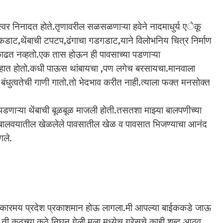
्वर निनादत होते.तृणावरील सळसळणाऱ्या हवेने नादमाधुर्य एेकू
डाट,थेंबाची टपटप,ढंगाचा गडगडाट,याने विलोभनिय चित्र निर्माण
काढत नव्हतो.एक तास होऊन ही पावसाच्या पडणाऱ्या
े पाहात होतो.कधी पाऊस थांबायचा ,पण लगेच बरसायचा.मानवाला
धुत्वतेची गाणी गातो.तो भेदभाव करीत नाही.त्याला फक्त मनसोक्त
त पडणाऱ्या थेंबाची बूळबूळ माजली होती.तसतशा माझ्या बालपणीच्या
री बालवयातील खेळलेले पावसातील खेळ व पावसात भिजण्याचा आनंद
गले.
अंधकारमय प्रदेश प्रकाशमान होऊ लागला.मी आपल्या बाईककडे जाऊ
ी कुठच्या कुठे निघून गेली.मला मध्येच ग्रेसचे काही शब्द आठवू