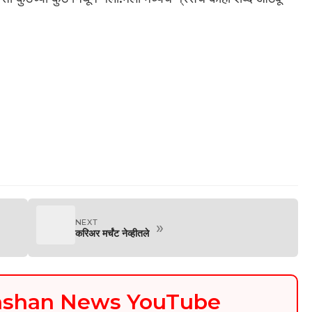
NEXT
»
करिअर मर्चंट नेव्हीतले
kashan News YouTube