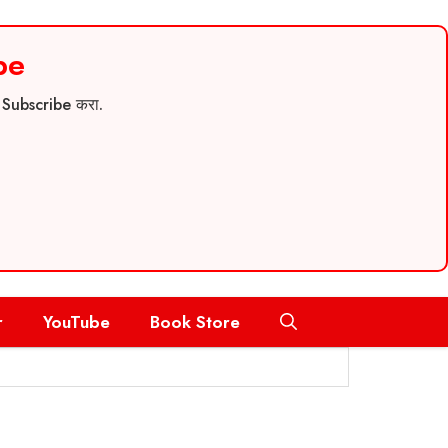
be
च Subscribe करा.
r
YouTube
Book Store