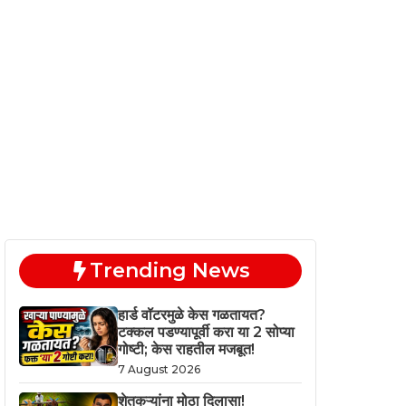
Trending News
हार्ड वॉटरमुळे केस गळतायत?
टक्कल पडण्यापूर्वी करा या 2 सोप्या
गोष्टी; केस राहतील मजबूत!
7 August 2026
शेतकऱ्यांना मोठा दिलासा!