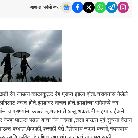
आम्हाला फॉलो करा:
ी रंग जाऊन काळाकुट्ट रंग प्राप्त झाला होता.चरावयास गेलेले
िलाट करत होते.झाडावर नाचत होते.झाडांच्या रांगेमध्ये नव
षांना व प्राण्यांना कळते म्हणतात ते असू शकते.मी माझ्या बाईकने
र केव्हा पाऊस पडेल याचा नेम नव्हता ,तसा पाऊस पूर्व सुचना देऊन
पाऊस कधीही,केव्हाही,कसाही येते.”होत्याचं नव्हतं करतो,नव्हत्याचं
आणि कविता हे गणित खूप चांगलं जमतं.या पाण्यासाठी