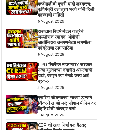
कर्जमाफीची दुसरी यादी लवकरच;
कृषिमंत्री दत्तात्रय भरणे यांनी दिली
महत्त्वाची माहिती
6 August 2026
दारव्ह्यात विदर्भ मंडल यात्रेचे
जल्लोषात स्वागत; ओबीसी
जातीनिहाय जनगणनेच्या मागणीला
काँग्रेसचा ठाम पाठिंबा
6 August 2026
LPG सिलेंडर महागणार? सरकार
नव्या शुल्काच्या तयारीत असल्याची
चर्चा; जाणून घ्या नेमकं काय आहे
प्रकरण
5 August 2026
ग्रामीण जोडप्याच्या साध्या डान्सने
जिंकली लाखो मनं; सोशल मीडियावर
व्हिडिओची जोरदार चर्चा
5 August 2026
CJP ची आज निर्णायक बैठक;