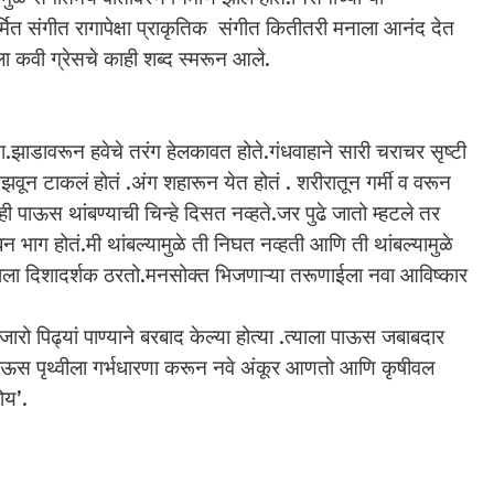
्मित संगीत रागापेक्षा प्राकृतिक संगीत कितीतरी मनाला आनंद देत
ला कवी ग्रेसचे काही शब्द स्मरून आले.
.झाडावरून हवेचे तरंग हेलकावत होते.गंधवाहाने सारी चराचर सृष्टी
िझवून टाकलं होतं .अंग शहारून येत होतं . शरीरातून गर्मी व वरून
ऊस थांबण्याची चिन्हे दिसत नव्हते.जर पुढे जातो म्हटले तर
भाग होतं.मी थांबल्यामुळे ती निघत नव्हती आणि ती थांबल्यामुळे
ाला दिशादर्शक ठरतो.मनसोक्त भिजणाऱ्या तरूणाईला नवा आविष्कार
पिढ्यां पाण्याने बरबाद केल्या होत्या .त्याला पाऊस जबाबदार
 पाऊस पृथ्वीला गर्भधारणा करून नवे अंकूर आणतो आणि कृषीवल
ोय’.