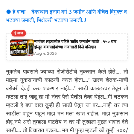
● हे वाचा – देवस्थान इनाम वर्ग 3 जमीन आणि वंचित विमुक्त व
भटक्या जमाती, भिक्षेकरी भटक्या जमाती..!
हे वाचा
नामांतर लढ्यातील पहिले शहीद जनार्धन मवाडे : १५० घाव
झेलून बाबासाहेबांच्या नावासाठी दिले बलिदान
Aug 4, 2026
नुकतेच पावसाने ज्याच्या रोजीरोटीचे नुकसान केले होते…. तो
माझ्या नुकसानाची काळजी करत होता….’ खरच शेतक-याची
बरोबरी देवही करु शकणार नाही….’ साडी काउंटरवर ठेवून तो
म्हटला ताई जावू द्या मी नंतर पैसे येतील तेव्हा घेईल…मी चटकन
म्हटली हे बघा दादा तुम्ही ही साडी घेवून जा बर….नाही तर त्या
साडीला पाहून पाहून माझ मन मला खात राहील. माझ नुकसान
होवू नये असे तुम्हाला वाटतेय न तर मी तुम्हाला मुद्दल भावात देते
साडी…. तो विचारात पडला… मग मी पुन्हा म्हटली की तुम्ही ५००/