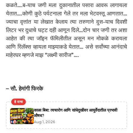
कळते….ब-याच जणी मला दुकानातील पसारा आवरू लागायला
येतात….कोणी कुठे पर्यटनाला गेले तर मला भेटवस्तू आणतात…
ज्याचा वृत्तांत या लेखात केलाय त्या तरुणाने दुस-याच दिवशी
लिटर भर दुधाचे घट्ट दही आणून दिले…दोन चार जणी तर अशा
आहेत की त्या जॉइन फॅमिलीतील असून मन मोकळे करायला
आणि रिलॅक्स व्हायला माझ्याकडे येतात… असे सर्वांच्या आनंदाचे
माहेरघर म्हणजे माझ “लक्ष्मी सारीज”….
– सौ. हेमांगी फिरके
हे वाचा
काळा बिबा: त्वचारोग आणि सांधेदुखीवर आयुर्वेदातील प्रभावी
औषध?
Aug 1, 2026