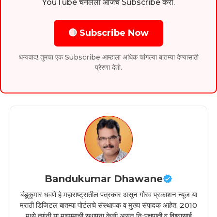
YouTube चॅनलला आजच Subscribe करा.
🔴 Subscribe Now
धन्यवाद! तुमचा एक Subscribe आम्हाला अधिक चांगल्या बातम्या देण्यासाठी
प्रेरणा देतो.
Bandukumar Dhawane
बंडूकुमार धवणे हे महाराष्ट्रातील पत्रकार असून गौरव प्रकाशन न्यूज या
मराठी डिजिटल बातम्या पोर्टलचे संस्थापक व मुख्य संपादक आहेत. 2010
मध्ये त्यांनी या माध्यमाची स्थापना केली असून निःपक्षपाती व विश्वासार्ह