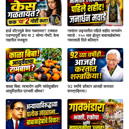
हार्ड वॉटरमुळे केस गळतायत? टक्कल
नामांतर लढ्यातील पहिले शहीद जनार्धन
पडण्यापूर्वी करा या 2 सोप्या गोष्टी; केस
मवाडे : १५० घाव झेलून बाबासाहेबांच्या
राहतील मजबूत!
नावासाठी दिले बलिदान
काळा बिबा: त्वचारोग आणि सांधेदुखीवर
92 वर्षांचे डॉक्टर आजही करतात
आयुर्वेदातील प्रभावी औषध?
शस्त्रक्रिया.!