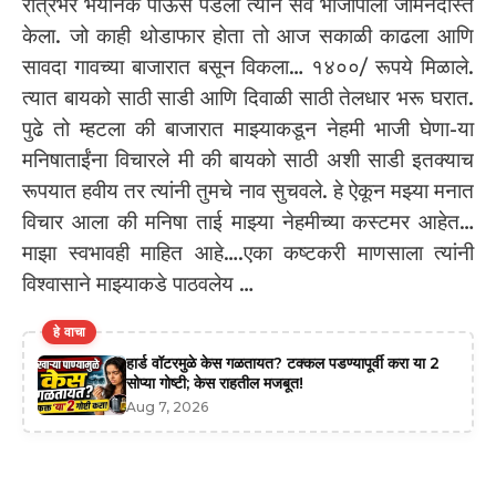
रात्रभर भयानक पाऊस पडला त्याने सर्व भाजीपाला जमिनदोस्त
केला. जो काही थोडाफार होता तो आज सकाळी काढला आणि
सावदा गावच्या बाजारात बसून विकला… १४००/ रूपये मिळाले.
त्यात बायको साठी साडी आणि दिवाळी साठी तेलधार भरू घरात.
पुढे तो म्हटला की बाजारात माझ्याकडून नेहमी भाजी घेणा-या
मनिषाताईंना विचारले मी की बायको साठी अशी साडी इतक्याच
रूपयात हवीय तर त्यांनी तुमचे नाव सुचवले. हे ऐकून मझ्या मनात
विचार आला की मनिषा ताई माझ्या नेहमीच्या कस्टमर आहेत…
माझा स्वभावही माहित आहे….एका कष्टकरी माणसाला त्यांनी
विश्वासाने माझ्याकडे पाठवलेय …
हे वाचा
हार्ड वॉटरमुळे केस गळतायत? टक्कल पडण्यापूर्वी करा या 2
सोप्या गोष्टी; केस राहतील मजबूत!
Aug 7, 2026