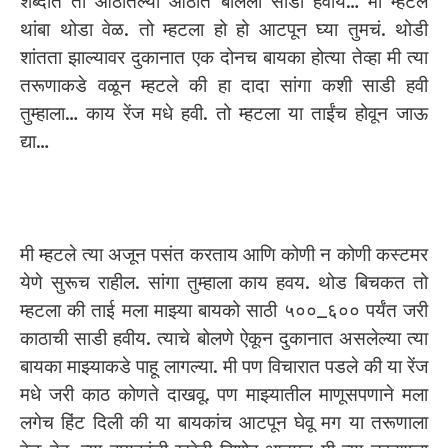
शब्दात तो ओठातल्या ओठात बोलला साडी हवीय… मी म्हटले
थांबा थोडा वेळ. तो म्हटला हो हो आटपून घ्या तुमचं. थोडी
शांतता झाल्यावर दुकानात एक दोनच बायका होत्या तेव्हा मी त्या
तरूणाकडे वळून म्हटले की हा दादा सांगा कशी साडी हवी
तुम्हाला… काय रेंज मधे हवी. तो म्हटला या ताईंच होवून जाऊ
द्या…
मी म्हटले त्या अजून पसंत करताय आणि कोणी न कोणी कस्टमर
येणे सुरूच राहील. सांगा तुम्हाला काय हवय. थोड बिचकत तो
म्हटला की ताई मला माझ्या बायको साठी ५००_६०० पर्यंत जरी
काठाची साडी हवीय. त्याचे बोलणे ऐकून दुकानात असलेल्या त्या
बायका माझ्याकडे पाहू लागल्या. मी पण विचारात पडले की या रेंज
मधे जरी काठ कोणते दाखवू. पण माझ्यातील माणूसपणाने मला
लगेच हिंट दिली की या बायकांच आटपून घेवू मग या तरूणाला