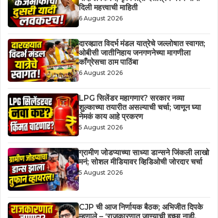
दिली महत्त्वाची माहिती
6 August 2026
दारव्ह्यात विदर्भ मंडल यात्रेचे जल्लोषात स्वागत;
ओबीसी जातीनिहाय जनगणनेच्या मागणीला
काँग्रेसचा ठाम पाठिंबा
6 August 2026
LPG सिलेंडर महागणार? सरकार नव्या
शुल्काच्या तयारीत असल्याची चर्चा; जाणून घ्या
नेमकं काय आहे प्रकरण
5 August 2026
ग्रामीण जोडप्याच्या साध्या डान्सने जिंकली लाखो
मनं; सोशल मीडियावर व्हिडिओची जोरदार चर्चा
5 August 2026
CJP ची आज निर्णायक बैठक; अभिजीत दिपके
म्हणाले – ‘राजकारणात जाण्याची इच्छा नाही,