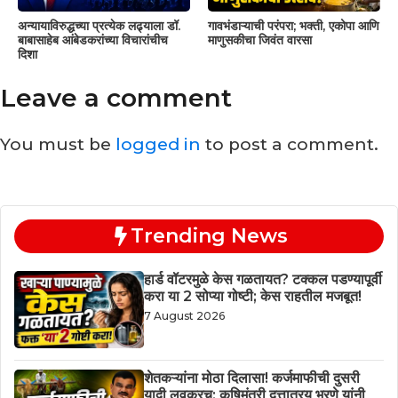
अन्यायाविरुद्धच्या प्रत्येक लढ्याला डॉ.
गावभंडाऱ्याची परंपरा; भक्ती, एकोपा आणि
बाबासाहेब आंबेडकरांच्या विचारांचीच
माणुसकीचा जिवंत वारसा
दिशा
Leave a comment
You must be
logged in
to post a comment.
Trending News
हार्ड वॉटरमुळे केस गळतायत? टक्कल पडण्यापूर्वी
करा या 2 सोप्या गोष्टी; केस राहतील मजबूत!
7 August 2026
शेतकऱ्यांना मोठा दिलासा! कर्जमाफीची दुसरी
यादी लवकरच; कृषिमंत्री दत्तात्रय भरणे यांनी