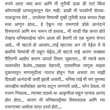
रुपये आता जमा करा आणि मी तुरीची डाळ डी मार्ट किंवा
कोणत्याही धान्यदुकातून घेत नाही. डाळी मी घरकोनी शेतक-
याकडूनच घेते .. उरलेल्या पैश्याची तुम्ही तुरीची डाळ कराल तेव्हा
मला आणून द्याल… हे ऐकून त्या तरूणाचे डोळे आनंदाने
विस्फारले आणि मन भरून तो हसला… मी साडी पॅक करत होते
तेव्हाच मनिषाताईचा फोन आला की हेमांगी तो एक मुलगा येणार
आहे… मी म्हटले हो आलाय…ताई म्हटल्या अग तो देईल ते घे
बाकीचे पैश्यांची मी पाहून घेईल…मी म्हटले ताई आपण सख्ख्या
मैत्रिणी आहोत कारण आपले विचार जुळतात… मी त्याचे काम
व्यवस्थीत केलेय…एखाद्या मेहनती, प्रामाणिक माणूस माझ्या
दुकानातून सणासुदीला नाराज होवून गेला असता तर माझी
दिवाळी आनंदाची कशी झाली असती… मनिषा ताई मी पण तुमच्या
सारखीच सर्वांसोबत आनंद वाटून जगणारी आहे… फोन ठेवला. तो
तरूण निघाला… त्याच्या पाठमो-या आकृतीला पाहून प्रचंड आनंद
होत होता… कारण मी मनिषाताईंच्या विश्वासाला आणि त्या
तरूणाच्या आशेला पात्र ठरले होते….