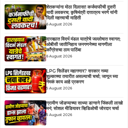
शेतकऱ्यांना मोठा दिलासा! कर्जमाफीची दुसरी
यादी लवकरच; कृषिमंत्री दत्तात्रय भरणे यांनी
दिली महत्त्वाची माहिती
6 August 2026
दारव्ह्यात विदर्भ मंडल यात्रेचे जल्लोषात स्वागत;
ओबीसी जातीनिहाय जनगणनेच्या मागणीला
काँग्रेसचा ठाम पाठिंबा
6 August 2026
LPG सिलेंडर महागणार? सरकार नव्या
शुल्काच्या तयारीत असल्याची चर्चा; जाणून घ्या
नेमकं काय आहे प्रकरण
5 August 2026
ग्रामीण जोडप्याच्या साध्या डान्सने जिंकली लाखो
मनं; सोशल मीडियावर व्हिडिओची जोरदार चर्चा
5 August 2026