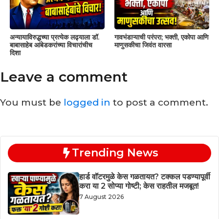
अन्यायाविरुद्धच्या प्रत्येक लढ्याला डॉ.
गावभंडाऱ्याची परंपरा; भक्ती, एकोपा आणि
बाबासाहेब आंबेडकरांच्या विचारांचीच
माणुसकीचा जिवंत वारसा
दिशा
Leave a comment
You must be
logged in
to post a comment.
Trending News
हार्ड वॉटरमुळे केस गळतायत? टक्कल पडण्यापूर्वी
करा या 2 सोप्या गोष्टी; केस राहतील मजबूत!
7 August 2026