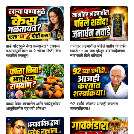
हार्ड वॉटरमुळे केस गळतायत? टक्कल
नामांतर लढ्यातील पहिले शहीद जनार्धन
पडण्यापूर्वी करा या 2 सोप्या गोष्टी; केस
मवाडे : १५० घाव झेलून बाबासाहेबांच्या
राहतील मजबूत!
नावासाठी दिले बलिदान
काळा बिबा: त्वचारोग आणि सांधेदुखीवर
92 वर्षांचे डॉक्टर आजही करतात
आयुर्वेदातील प्रभावी औषध?
शस्त्रक्रिया.!