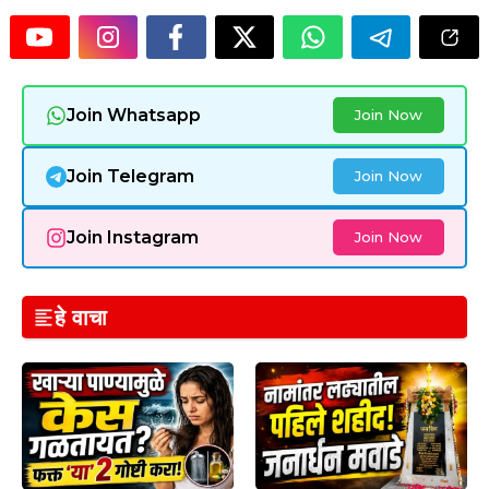
Join Whatsapp
Join Now
Join Telegram
Join Now
Join Instagram
Join Now
हे वाचा