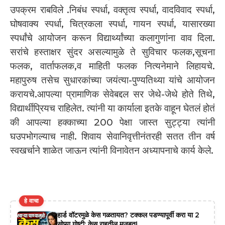
उपक्रम राबविले .निबंध स्पर्धा, वक्तृत्व स्पर्धा, वादविवाद स्पर्धा,
घोषवाक्य स्पर्धा, चित्रकला स्पर्धा, गायन स्पर्धा, यासारख्या
स्पर्धांचे आयोजन करून विद्यार्थ्यांच्या कलागुणांना वाव दिला.
सरांचे हस्ताक्षर सुंदर असल्यामुळे ते सुविचार फलक,सूचना
फलक, वार्ताफलक,व माहिती फलक नित्यनेमाने लिहायचे.
महापुरुष तसेच सुधारकांच्या जयंत्या-पुण्यतिथ्या यांचे आयोजन
करायचे.आपल्या प्रामाणिक सेवेबद्दल सर जेथे-जेथे होते तिथे,
विद्यार्थीप्रियच राहिलेत. त्यांनी या कार्याला इतके वाहून घेतलं होतं
की आपल्या हक्काच्या 200 पेक्षा जास्त सुट्ट्या त्यांनी
घउपभोगल्याच नाही. शिवाय सेवानिवृत्तीनंतरही सतत तीन वर्ष
स्वखर्चाने शाळेत जाऊन त्यांनी विनावेतन अध्यापनाचे कार्य केले.
हे वाचा
हार्ड वॉटरमुळे केस गळतायत? टक्कल पडण्यापूर्वी करा या 2
सोप्या गोष्टी; केस राहतील मजबूत!