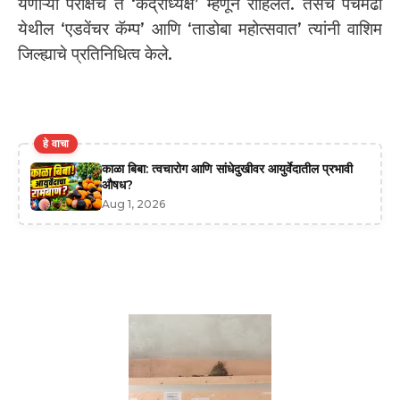
येणाऱ्या परीक्षेचे ते ‘केंद्राध्यक्ष’ म्हणून राहिलेत. तसेच पचमढी
येथील ‘एडवेंचर कॅम्प’ आणि ‘ताडोबा महोत्सवात’ त्यांनी वाशिम
जिल्ह्याचे प्रतिनिधित्व केले.
हे वाचा
काळा बिबा: त्वचारोग आणि सांधेदुखीवर आयुर्वेदातील प्रभावी
औषध?
Aug 1, 2026