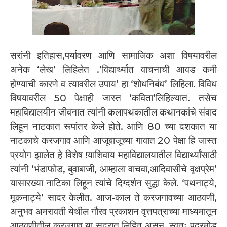
सरांनी इतिहास,पर्यावरण आणि सामाजिक अशा विषयावरील
अनेक ‘लेख’ लिहिलेत .’विद्यार्थ्यात वाचनाची आवड कमी
होण्याची कारणे व त्यावरील उपाय’ हा ‘शोधनिबंध’ लिहिला. विविध
विषयावरील 50 पेक्षाही जास्त ‘कविता’लिहिल्यात. तसेच
महाविद्यालयीन जीवनात त्यांनी कलापथकातील कथानकांचे संवाद
लिहून नाटकात रूपांतर केले होते. आणि 80 च्या दशकात या
नाटकाचे करजगाव आणि आजूबाजूच्या गावात 20 पेक्षा हि जास्त
प्रयोग झालेत हे विशेष !याशिवाय महाविद्यालयातील विद्यार्थ्यांसाठी
त्यांनी ‘भंडाफोड, बुवाबाजी, आम्हाला वाचवा,आदिवासीचे वृक्षप्रेम’
यासारख्या नाटिका लिहून त्यांचे दिग्दर्शन सुद्धा केले. ‘पथनाट्ये,
मूकनाट्ये’ सादर केलीत. आज-काल ते करजगावच्या आठवणी,
अनुभव अमरावती येथील गौरव प्रकाशन वृत्तपत्राच्या माध्यमातून
आठवणीतील करजगाव या सदरात लिहित असून, स्वतः पदरमोड