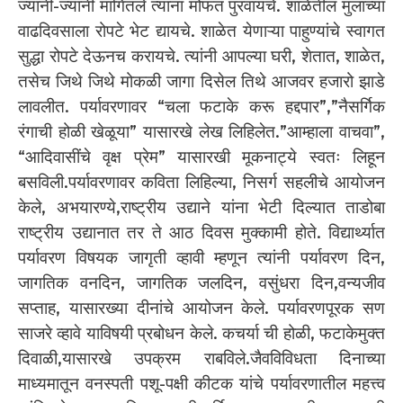
ज्यांनी-ज्यांनी मागितले त्यांना मोफत पुरवायचे. शाळेतील मुलांच्या
वाढदिवसाला रोपटे भेट द्यायचे. शाळेत येणाऱ्या पाहुण्यांचे स्वागत
सुद्धा रोपटे देऊनच करायचे. त्यांनी आपल्या घरी, शेतात, शाळेत,
तसेच जिथे जिथे मोकळी जागा दिसेल तिथे आजवर हजारो झाडे
लावलीत. पर्यावरणावर “चला फटाके करू हद्दपार”,”नैसर्गिक
रंगाची होळी खेळूया” यासारखे लेख लिहिलेत.”आम्हाला वाचवा”,
“आदिवासींचे वृक्ष प्रेम” यासारखी मूकनाट्ये स्वतः लिहून
बसविली.पर्यावरणावर कविता लिहिल्या, निसर्ग सहलीचे आयोजन
केले, अभयारण्ये,राष्ट्रीय उद्याने यांना भेटी दिल्यात ताडोबा
राष्ट्रीय उद्यानात तर ते आठ दिवस मुक्कामी होते. विद्यार्थ्यात
पर्यावरण विषयक जागृती व्हावी म्हणून त्यांनी पर्यावरण दिन,
जागतिक वनदिन, जागतिक जलदिन, वसुंधरा दिन,वन्यजीव
सप्ताह, यासारख्या दीनांचे आयोजन केले. पर्यावरणपूरक सण
साजरे व्हावे याविषयी प्रबोधन केले. कचर्या ची होळी, फटाकेमुक्त
दिवाळी,यासारखे उपक्रम राबविले.जैवविविधता दिनाच्या
माध्यमातून वनस्पती पशू-पक्षी कीटक यांचे पर्यावरणातील महत्त्व