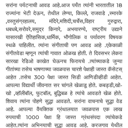
सरांना पर्यटनाची आवड आहे.आज पर्यंत त्यांनी भारतातील 18
राज्यांना भेटी देऊन, तेथील लेण्या, किल्ले, राजवाडे ,स्मारके
,वस्तुसंग्रहालय, मंदिरे,मशिदी,चर्चेस,विहार गुरुद्वारा,
धबधबे,सरोवरे,समुद्र किनारे, अभयारण्ये, राष्ट्रीय उद्याने
यासारखी ऐतिहासिक,धार्मिक, भौगोलिक व पर्यावरण विषयक
स्थळे पाहिलीत. त्यांना संगीताची पण आवड आहे .एकेकाळी
संगीतवेडा म्हणून त्यांची गावात ओळख होती. ते दिवसभर लेकरा
सारखा रेडिओ काखेत घेऊनच फिरायचे .त्यांच्याकडे जुन्या
गीतांच्या तसेच भाषणाच्या जवळपास चारशे पेक्षाही जास्त कॅसेटस्
आहेत .तसेच 300 पेक्षा जास्त सिडी आणिडीव्हीडी आहेत.
आपल्या विद्यार्थी जीवनात सर चांगले खेळाडू होते. कबड्डी,खो-
खो ,व्हॉलीबॉल, फुटबॉल, बुद्धिबळ हे त्यांचे आवडते खेळ होते.
शिवाय त्यांना पोहणे सुद्धा आवडते. सरांना वाचनाचे सुद्धा वेड
आहे. आपल्या वैयक्तिक ग्रंथालयात जवळपास एक लाख
रुपयाची 1000 पेक्षा हि जास्त ग्रंथसंपदा त्यांचेकडे
आहेत.त्यांना अभिनयाची सुद्धा आवड आहे. करजगाव येथील