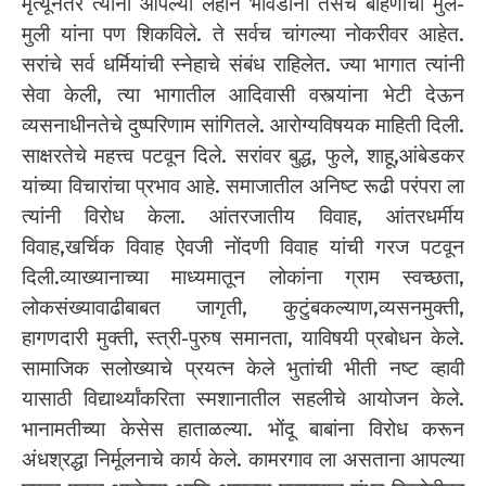
मृत्यूनंतर त्यांनी आपल्या लहान भावंडांना तसेच बहिणीची मुलं-
मुली यांना पण शिकविले. ते सर्वच चांगल्या नोकरीवर आहेत.
सरांचे सर्व धर्मियांची स्नेहाचे संबंध राहिलेत. ज्या भागात त्यांनी
सेवा केली, त्या भागातील आदिवासी वस्त्यांना भेटी देऊन
व्यसनाधीनतेचे दुष्परिणाम सांगितले. आरोग्यविषयक माहिती दिली.
साक्षरतेचे महत्त्व पटवून दिले. सरांवर बुद्ध, फुले, शाहू,आंबेडकर
यांच्या विचारांचा प्रभाव आहे. समाजातील अनिष्ट रूढी परंपरा ला
त्यांनी विरोध केला. आंतरजातीय विवाह, आंतरधर्मीय
विवाह,खर्चिक विवाह ऐवजी नोंदणी विवाह यांची गरज पटवून
दिली.व्याख्यानाच्या माध्यमातून लोकांना ग्राम स्वच्छता,
लोकसंख्यावाढीबाबत जागृती, कुटुंबकल्याण,व्यसनमुक्ती,
हागणदारी मुक्ती, स्त्री-पुरुष समानता, याविषयी प्रबोधन केले.
सामाजिक सलोख्याचे प्रयत्न केले भुतांची भीती नष्ट व्हावी
यासाठी विद्यार्थ्यांकरिता स्मशानातील सहलीचे आयोजन केले.
भानामतीच्या केसेस हाताळल्या. भोंदू बाबांना विरोध करून
अंधश्रद्धा निर्मूलनाचे कार्य केले. कामरगाव ला असताना आपल्या