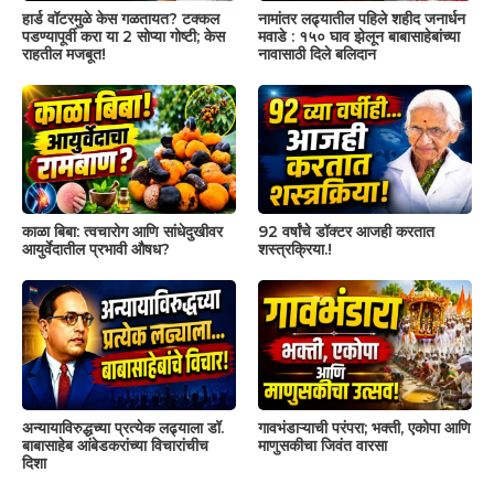
हार्ड वॉटरमुळे केस गळतायत? टक्कल
नामांतर लढ्यातील पहिले शहीद जनार्धन
पडण्यापूर्वी करा या 2 सोप्या गोष्टी; केस
मवाडे : १५० घाव झेलून बाबासाहेबांच्या
राहतील मजबूत!
नावासाठी दिले बलिदान
काळा बिबा: त्वचारोग आणि सांधेदुखीवर
92 वर्षांचे डॉक्टर आजही करतात
आयुर्वेदातील प्रभावी औषध?
शस्त्रक्रिया.!
अन्यायाविरुद्धच्या प्रत्येक लढ्याला डॉ.
गावभंडाऱ्याची परंपरा; भक्ती, एकोपा आणि
बाबासाहेब आंबेडकरांच्या विचारांचीच
माणुसकीचा जिवंत वारसा
दिशा