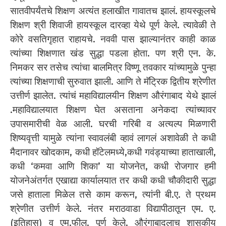
सातवीपर्यंतचे शिक्षण अत्यंत हलाखीत गावातच झालं. हायस्कूलचे
शिक्षण श्री शिवाजी हायस्कूल दारव्हा येथे पूर्ण केले. त्यावेळी ते
कोरे वसतिगृहात राहायचे. नववी पास झाल्यानंतर काही काळ
त्यांच्या शिक्षणात खंड सुद्धा पडला होता. पण श्री एन. के.
निमकर सर तसेच त्यांचा बालमित्र विष्णू तवकार यांच्यामुळे पुन्हा
त्यांच्या शिक्षणाची सुरुवात झाली. आणि ते मॅट्रिक द्वितीय श्रेणीत
उत्तीर्ण झालेत. त्यांचं महाविद्यालयीन शिक्षण औरंगाबाद येथे झालं
.महाविद्यालयात शिक्षण घेत असताना अनेकदा त्यांच्यावर
उपासमारीची वेळ आली. घरची गरिबी व अत्यल्प मिळणारी
शिष्यवृत्ती यामुळे त्यांना स्वावलंबी व्हावं लागलं अशावेळी ते कधी
मैदानावर खोदकाम, कधी हॉटेलमध्ये,कधी गवंड्याच्या हाताखाली,
कधी ‘कमवा आणि शिका’ या योजनेत, कधी रोजगार हमी
योजनेअंतर्गत एखाद्या कार्यालयात तर कधी कधी चौकीदारी सुद्धा
जसे हाताला मिळेल तसे काम करून, त्यांनी बी.ए. ते प्रथम
श्रेणीत उत्तीर्ण केले. नंतर मराठवाडा विद्यापीठातून एम. ए.
(इतिहास) व एम.फील. पूर्ण केले. औरंगाबादलाच शासकीय