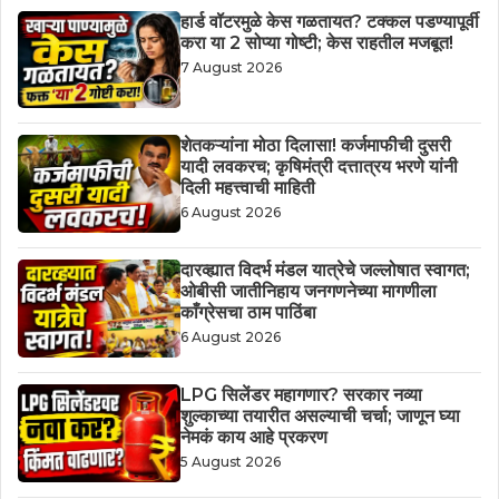
हार्ड वॉटरमुळे केस गळतायत? टक्कल पडण्यापूर्वी
करा या 2 सोप्या गोष्टी; केस राहतील मजबूत!
7 August 2026
शेतकऱ्यांना मोठा दिलासा! कर्जमाफीची दुसरी
यादी लवकरच; कृषिमंत्री दत्तात्रय भरणे यांनी
दिली महत्त्वाची माहिती
6 August 2026
दारव्ह्यात विदर्भ मंडल यात्रेचे जल्लोषात स्वागत;
ओबीसी जातीनिहाय जनगणनेच्या मागणीला
काँग्रेसचा ठाम पाठिंबा
6 August 2026
LPG सिलेंडर महागणार? सरकार नव्या
शुल्काच्या तयारीत असल्याची चर्चा; जाणून घ्या
नेमकं काय आहे प्रकरण
5 August 2026