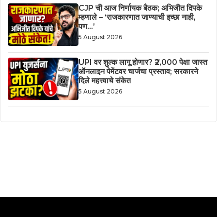
CJP ची आज निर्णायक बैठक; अभिजीत दिपके
म्हणाले – ‘राजकारणात जाण्याची इच्छा नाही,
पण…’
5 August 2026
UPI वर शुल्क लागू होणार? ₹2,000 पेक्षा जास्त
ऑनलाइन पेमेंटवर चार्जचा प्रस्ताव; सरकारने
दिले महत्त्वाचे संकेत
5 August 2026