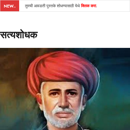
तुमची आवडती पुस्तके शोधण्यासाठी येथे
क्लिक करा
.
NEW..
सत्यशोधक