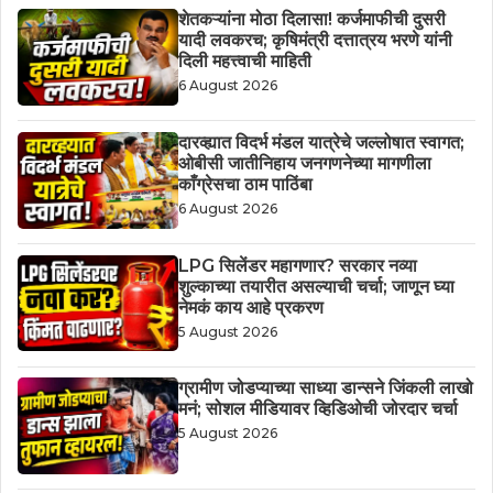
शेतकऱ्यांना मोठा दिलासा! कर्जमाफीची दुसरी
यादी लवकरच; कृषिमंत्री दत्तात्रय भरणे यांनी
दिली महत्त्वाची माहिती
6 August 2026
दारव्ह्यात विदर्भ मंडल यात्रेचे जल्लोषात स्वागत;
ओबीसी जातीनिहाय जनगणनेच्या मागणीला
काँग्रेसचा ठाम पाठिंबा
6 August 2026
LPG सिलेंडर महागणार? सरकार नव्या
शुल्काच्या तयारीत असल्याची चर्चा; जाणून घ्या
नेमकं काय आहे प्रकरण
5 August 2026
ग्रामीण जोडप्याच्या साध्या डान्सने जिंकली लाखो
मनं; सोशल मीडियावर व्हिडिओची जोरदार चर्चा
5 August 2026