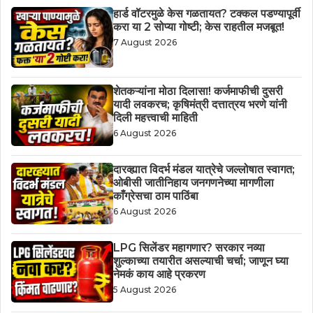
हार्ड वॉटरमुळे केस गळतायत? टक्कल पडण्यापूर्वी
करा या 2 सोप्या गोष्टी; केस राहतील मजबूत!
7 August 2026
शेतकऱ्यांना मोठा दिलासा! कर्जमाफीची दुसरी
यादी लवकरच; कृषिमंत्री दत्तात्रय भरणे यांनी
दिली महत्त्वाची माहिती
6 August 2026
दारव्ह्यात विदर्भ मंडल यात्रेचे जल्लोषात स्वागत;
ओबीसी जातीनिहाय जनगणनेच्या मागणीला
काँग्रेसचा ठाम पाठिंबा
6 August 2026
LPG सिलेंडर महागणार? सरकार नव्या
शुल्काच्या तयारीत असल्याची चर्चा; जाणून घ्या
नेमकं काय आहे प्रकरण
5 August 2026