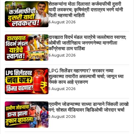
शेतकऱ्यांना मोठा दिलासा! कर्जमाफीची दुसरी
यादी लवकरच; कृषिमंत्री दत्तात्रय भरणे यांनी
दिली महत्त्वाची माहिती
6 August 2026
दारव्ह्यात विदर्भ मंडल यात्रेचे जल्लोषात स्वागत;
ओबीसी जातीनिहाय जनगणनेच्या मागणीला
काँग्रेसचा ठाम पाठिंबा
6 August 2026
LPG सिलेंडर महागणार? सरकार नव्या
शुल्काच्या तयारीत असल्याची चर्चा; जाणून घ्या
नेमकं काय आहे प्रकरण
5 August 2026
ग्रामीण जोडप्याच्या साध्या डान्सने जिंकली लाखो
मनं; सोशल मीडियावर व्हिडिओची जोरदार चर्चा
5 August 2026