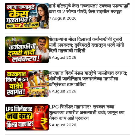
हार्ड वॉटरमुळे केस गळतायत? टक्कल पडण्यापूर्वी
करा या 2 सोप्या गोष्टी; केस राहतील मजबूत!
7 August 2026
शेतकऱ्यांना मोठा दिलासा! कर्जमाफीची दुसरी
यादी लवकरच; कृषिमंत्री दत्तात्रय भरणे यांनी
दिली महत्त्वाची माहिती
6 August 2026
दारव्ह्यात विदर्भ मंडल यात्रेचे जल्लोषात स्वागत;
ओबीसी जातीनिहाय जनगणनेच्या मागणीला
काँग्रेसचा ठाम पाठिंबा
6 August 2026
LPG सिलेंडर महागणार? सरकार नव्या
शुल्काच्या तयारीत असल्याची चर्चा; जाणून घ्या
नेमकं काय आहे प्रकरण
5 August 2026