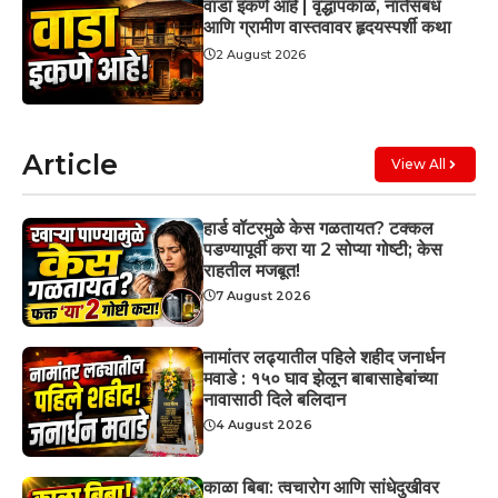
वाडा इकणे आहे | वृद्धापकाळ, नातेसंबंध
आणि ग्रामीण वास्तवावर हृदयस्पर्शी कथा
2 August 2026
Article
View All
हार्ड वॉटरमुळे केस गळतायत? टक्कल
पडण्यापूर्वी करा या 2 सोप्या गोष्टी; केस
राहतील मजबूत!
7 August 2026
नामांतर लढ्यातील पहिले शहीद जनार्धन
मवाडे : १५० घाव झेलून बाबासाहेबांच्या
नावासाठी दिले बलिदान
4 August 2026
काळा बिबा: त्वचारोग आणि सांधेदुखीवर