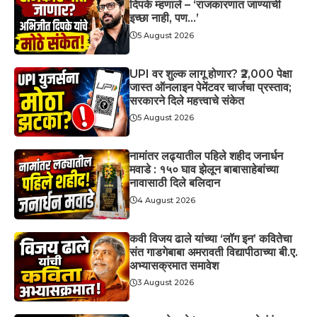
दिपके म्हणाले – ‘राजकारणात जाण्याची
इच्छा नाही, पण…’
5 August 2026
UPI वर शुल्क लागू होणार? ₹2,000 पेक्षा
जास्त ऑनलाइन पेमेंटवर चार्जचा प्रस्ताव;
सरकारने दिले महत्त्वाचे संकेत
5 August 2026
नामांतर लढ्यातील पहिले शहीद जनार्धन
मवाडे : १५० घाव झेलून बाबासाहेबांच्या
नावासाठी दिले बलिदान
4 August 2026
कवी विजय ढाले यांच्या ‘लॉग इन’ कवितेचा
संत गाडगेबाबा अमरावती विद्यापीठाच्या बी.ए.
अभ्यासक्रमात समावेश
3 August 2026