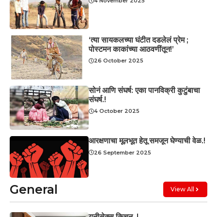
4 November 2025
‘त्या सायकलच्या घंटीत दडलेलं प्रेम ;
पोस्टमन काकांच्या आठवणींतून!’
26 October 2025
सोनं आणि संघर्ष: एका पानविक्री कुटुंबाचा
संघर्ष.!
4 October 2025
आरक्षणाचा मूलभूत हेतू समजून घेण्याची वेळ.!
26 September 2025
General
View All
युनीसेक्स किचन..!