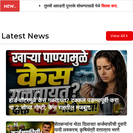
तुमची आवडती पुस्तके शोधण्यासाठी येथे
क्लिक करा
.
NEW..
Latest News
View All
7 August 2026
हार्ड वॉटरमुळे केस गळतायत? टक्कल पडण्यापूर्वी करा
या 2 सोप्या गोष्टी; केस राहतील मजबूत!
शेतकऱ्यांना मोठा दिलासा! कर्जमाफीची दुसरी
यादी लवकरच; कृषिमंत्री दत्तात्रय भरणे