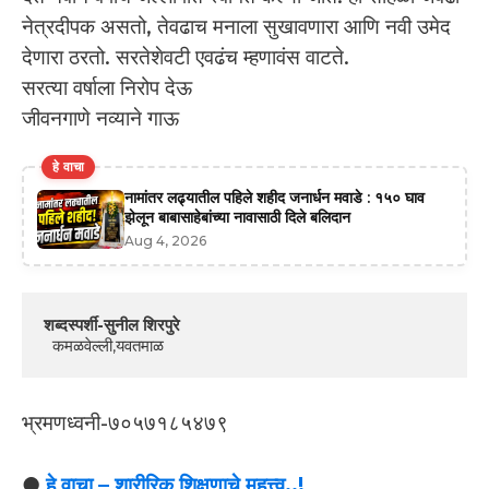
नेत्रदीपक असतो, तेवढाच मनाला सुखावणारा आणि नवी उमेद
देणारा ठरतो. सरतेशेवटी एवढंच म्हणावंस वाटते.
सरत्या वर्षाला निरोप देऊ
जीवनगाणे नव्याने गाऊ
हे वाचा
नामांतर लढ्यातील पहिले शहीद जनार्धन मवाडे : १५० घाव
झेलून बाबासाहेबांच्या नावासाठी दिले बलिदान
Aug 4, 2026
शब्दस्पर्शी-सुनील शिरपुरे
  कमळवेल्ली,यवतमाळ
भ्रमणध्वनी-७०५७१८५४७९
●
हे वाचा – शारीरिक शिक्षणाचे महत्त्व..!