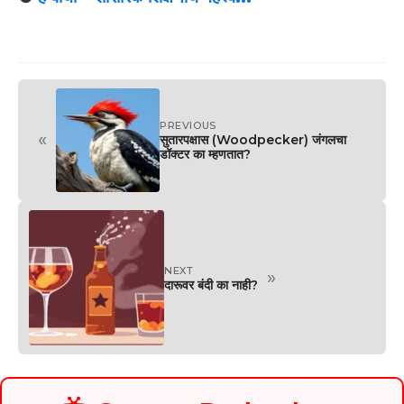
PREVIOUS
«
सुतारपक्षास (Woodpecker) जंगलचा
डॉक्टर का म्हणतात?
NEXT
»
दारूवर बंदी का नाही?