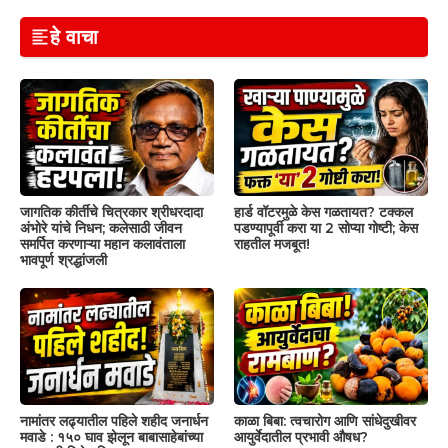
हे वाचा
जागतिक कीर्तीचे चित्रकार श्रीधरदादा
हार्ड वॉटरमुळे केस गळतायत? टक्कल
अंभोरे यांचे निधन; कलेसाठी जीवन
पडण्यापूर्वी करा या 2 सोप्या गोष्टी; केस
समर्पित करणाऱ्या महान कलावंताला
राहतील मजबूत!
भावपूर्ण श्रद्धांजली
नामांतर लढ्यातील पहिले शहीद जनार्धन
काळा बिबा: त्वचारोग आणि सांधेदुखीवर
मवाडे : १५० घाव झेलून बाबासाहेबांच्या
आयुर्वेदातील प्रभावी औषध?