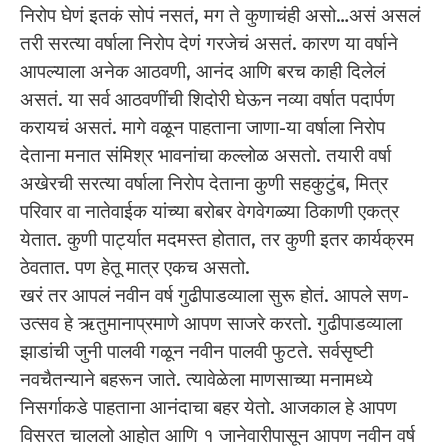
निरोप घेणं इतकं सोपं नसतं, मग ते कुणाचंही असो…असं असलं
तरी सरत्या वर्षाला निरोप देणं गरजेचं असतं. कारण या वर्षाने
आपल्याला अनेक आठवणी, आनंद आणि बरच काही दिलेलं
असतं. या सर्व आठवणींची शिदोरी घेऊन नव्या वर्षात पदार्पण
करायचं असतं. मागे वळून पाहताना जाणा-या वर्षाला निरोप
देताना मनात संमिश्र भावनांचा कल्लोळ असतो. तयारी वर्षा
अखेरची सरत्या वर्षाला निरोप देताना कुणी सहकुटुंब, मित्र
परिवार वा नातेवाईक यांच्या बरोबर वेगवेगळ्या ठिकाणी एकत्र
येतात. कुणी पार्ट्यात मदमस्त होतात, तर कुणी इतर कार्यक्रम
ठेवतात. पण हेतू मात्र एकच असतो.
खरं तर आपलं नवीन वर्ष गुढीपाडव्याला सुरू होतं. आपले सण-
उत्सव हे ऋतुमानाप्रमाणे आपण साजरे करतो‌. गुढीपाडव्याला
झाडांची जुनी पालवी गळून नवीन पालवी फुटते. सर्वसृष्टी
नवचैतन्याने बहरून जाते. त्यावेळेला माणसाच्या मनामध्ये
निसर्गाकडे पाहताना आनंदाचा बहर येतो. आजकाल हे आपण
विसरत चाललो आहोत आणि १ जानेवारीपासून आपण नवीन वर्ष