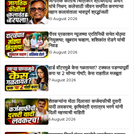
जागतिक कीर्तीचे चित्रकार श्रीधरदादा अंभोरे
यांचे निधन; कलेसाठी जीवन समर्पित करणाऱ्या
महान कलावंताला भावपूर्ण श्रद्धांजली
10 August 2026
गौरव प्रकाशन न्यूजच्या प्रतिनिधी सभेत मोठ्या
नियुक्त्या; खुबराम चव्हाण, शशिकांत रोडगे यांची
निवड
10 August 2026
हार्ड वॉटरमुळे केस गळतायत? टक्कल पडण्यापूर्वी
करा या 2 सोप्या गोष्टी; केस राहतील मजबूत!
7 August 2026
शेतकऱ्यांना मोठा दिलासा! कर्जमाफीची दुसरी
यादी लवकरच; कृषिमंत्री दत्तात्रय भरणे यांनी
दिली महत्त्वाची माहिती
6 August 2026