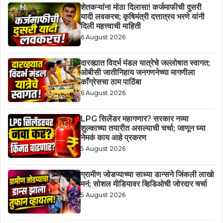
शेतकऱ्यांना मोठा दिलासा! कर्जमाफीची दुसरी
यादी लवकरच; कृषिमंत्री दत्तात्रय भरणे यांनी
दिली महत्त्वाची माहिती
6 August 2026
दारव्ह्यात विदर्भ मंडल यात्रेचे जल्लोषात स्वागत;
ओबीसी जातीनिहाय जनगणनेच्या मागणीला
काँग्रेसचा ठाम पाठिंबा
6 August 2026
LPG सिलेंडर महागणार? सरकार नव्या
शुल्काच्या तयारीत असल्याची चर्चा; जाणून घ्या
नेमकं काय आहे प्रकरण
5 August 2026
ग्रामीण जोडप्याच्या साध्या डान्सने जिंकली लाखो
मनं; सोशल मीडियावर व्हिडिओची जोरदार चर्चा
5 August 2026