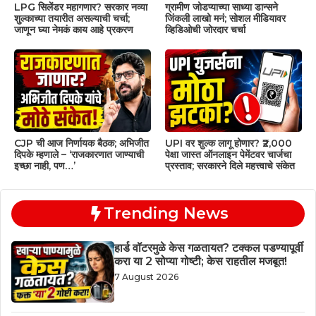
LPG सिलेंडर महागणार? सरकार नव्या
ग्रामीण जोडप्याच्या साध्या डान्सने
शुल्काच्या तयारीत असल्याची चर्चा;
जिंकली लाखो मनं; सोशल मीडियावर
जाणून घ्या नेमकं काय आहे प्रकरण
व्हिडिओची जोरदार चर्चा
CJP ची आज निर्णायक बैठक; अभिजीत
UPI वर शुल्क लागू होणार? ₹2,000
दिपके म्हणाले – ‘राजकारणात जाण्याची
पेक्षा जास्त ऑनलाइन पेमेंटवर चार्जचा
इच्छा नाही, पण…’
प्रस्ताव; सरकारने दिले महत्त्वाचे संकेत
Trending News
हार्ड वॉटरमुळे केस गळतायत? टक्कल पडण्यापूर्वी
करा या 2 सोप्या गोष्टी; केस राहतील मजबूत!
7 August 2026