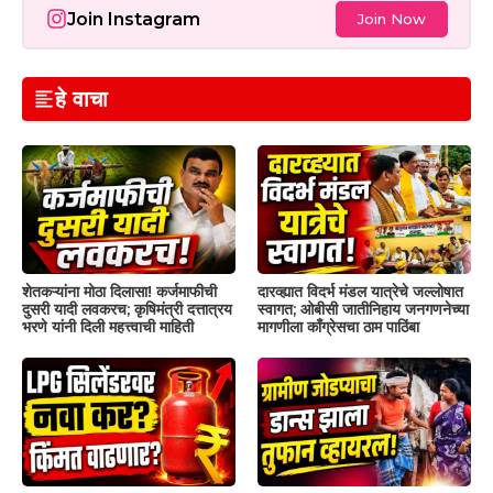
Join Instagram
Join Now
हे वाचा
शेतकऱ्यांना मोठा दिलासा! कर्जमाफीची
दारव्ह्यात विदर्भ मंडल यात्रेचे जल्लोषात
दुसरी यादी लवकरच; कृषिमंत्री दत्तात्रय
स्वागत; ओबीसी जातीनिहाय जनगणनेच्या
भरणे यांनी दिली महत्त्वाची माहिती
मागणीला काँग्रेसचा ठाम पाठिंबा