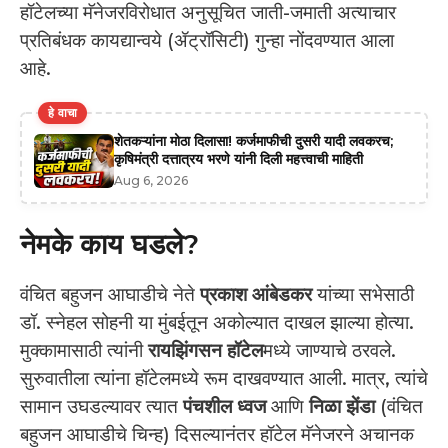
हॉटेलच्या मॅनेजरविरोधात अनुसूचित जाती-जमाती अत्याचार
प्रतिबंधक कायद्यान्वये (ॲट्रॉसिटी) गुन्हा नोंदवण्यात आला
आहे.
हे वाचा
शेतकऱ्यांना मोठा दिलासा! कर्जमाफीची दुसरी यादी लवकरच;
कृषिमंत्री दत्तात्रय भरणे यांनी दिली महत्त्वाची माहिती
Aug 6, 2026
नेमके काय घडले?
वंचित बहुजन आघाडीचे नेते
प्रकाश आंबेडकर
यांच्या सभेसाठी
डॉ. स्नेहल सोहनी या मुंबईतून अकोल्यात दाखल झाल्या होत्या.
मुक्कामासाठी त्यांनी
रायझिंगसन हॉटेल
मध्ये जाण्याचे ठरवले.
सुरुवातीला त्यांना हॉटेलमध्ये रूम दाखवण्यात आली. मात्र, त्यांचे
सामान उघडल्यावर त्यात
पंचशील ध्वज
आणि
निळा झेंडा
(वंचित
बहुजन आघाडीचे चिन्ह) दिसल्यानंतर हॉटेल मॅनेजरने अचानक