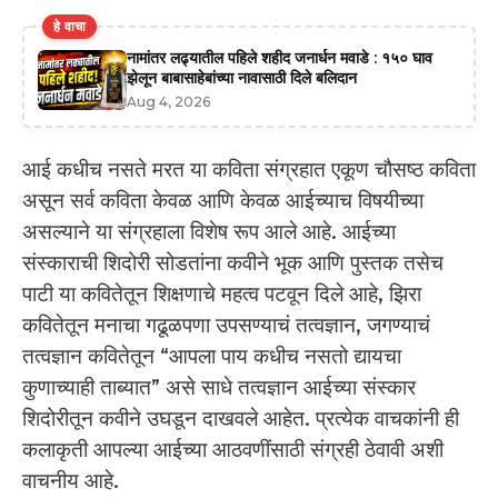
हे वाचा
नामांतर लढ्यातील पहिले शहीद जनार्धन मवाडे : १५० घाव
झेलून बाबासाहेबांच्या नावासाठी दिले बलिदान
Aug 4, 2026
आई कधीच नसते मरत या कविता संग्रहात एकूण चौसष्ठ कविता
असून सर्व कविता केवळ आणि केवळ आईच्याच विषयीच्या
असल्याने या संग्रहाला विशेष रूप आले आहे. आईच्या
संस्काराची शिदोरी सोडतांना कवीने भूक आणि पुस्तक तसेच
पाटी या कवितेतून शिक्षणाचे महत्व पटवून दिले आहे, झिरा
कवितेतून मनाचा गढूळपणा उपसण्याचं तत्वज्ञान, जगण्याचं
तत्वज्ञान कवितेतून “आपला पाय कधीच नसतो द्यायचा
कुणाच्याही ताब्यात” असे साधे तत्वज्ञान आईच्या संस्कार
शिदोरीतून कवीने उघडून दाखवले आहेत. प्रत्येक वाचकांनी ही
कलाकृती आपल्या आईच्या आठवणींसाठी संग्रही ठेवावी अशी
वाचनीय आहे.