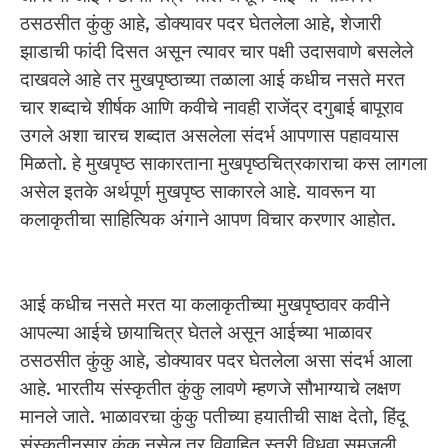
ठसठसीत कुंकु आहे, डोक्यावर पदर घेतलेला आहे, शेजारी
झाडाची फांदी दिसत असून त्यावर चार पक्षी उदासवाणे बसलेले
दाखवले आहे तर मुखपृष्ठाच्या तळाला आई कधीच नसते मरत
चार शब्दाचे शीर्षक आणि कवीचे नावही राजेंद्र दगुबाई बापूराव
उगले अशा चारच शब्दात असलेला संदर्भ आपणास पहावयास
मिळतो. हे मुखपृष्ठ साकारताना मुखपृष्ठचित्रकाराचा कस लागला
असेल इतके अर्थपूर्ण मुखपृष्ठ साकारले आहे. यावरून या
कलाकृतीचा साहित्यिक अंगाने आपण विचार करणार आहोत.
आई कधीच नसते मरत या कलाकृतीच्या मुखपृष्ठावर कवीने
आपल्या आईचे छायाचित्र घेतले असून आईच्या भाळावर
ठसठसीत कुंकु आहे, डोक्यावर पदर घेतलेला असा संदर्भ आला
आहे. भारतीय संस्कृतीत कुंकु लावणे म्हणजे सौभाग्याचे लक्षण
मानले जाते. भाळावरचा कुंकु पतीच्या हयातीची साक्ष देतो, हिंदू
संस्कृतीनुसार कुंकु नसेल तर विवाहित स्त्री विधवा समजली