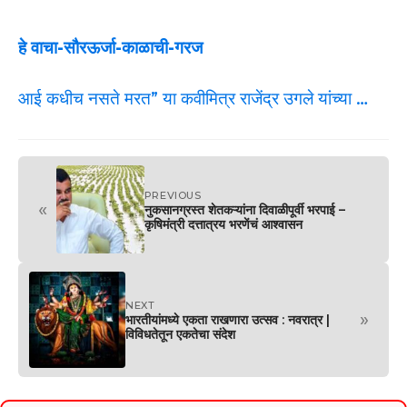
हे वाचा-सौरऊर्जा-काळाची-गरज
आई कधीच नसते मरत” या कवीमित्र राजेंद्र उगले यांच्या …
PREVIOUS
«
नुकसानग्रस्त शेतकऱ्यांना दिवाळीपूर्वी भरपाई –
कृषिमंत्री दत्तात्रय भरणेंचं आश्वासन
NEXT
»
भारतीयांमध्ये एकता राखणारा उत्सव : नवरात्र |
विविधतेतून एकतेचा संदेश