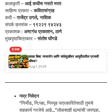
कलाकृती –
आई कधीच नसते मरत
साहित्य प्रकार –
कवितासंग्रह
कवी –
राजेंद्र उगले, नाशिक
संपर्क क्रमांक –
९९२२९ ९४२४३
प्रकाशक :
अष्टगंध प्रकाशन, ठाणे
मुखपृष्ठचित्रकार –
संतोष घोंगडे
हे वाचा
काळा बिबा: त्वचारोग आणि सांधेदुखीवर आयुर्वेदातील प्रभावी
औषध?
Aug 1, 2026
नम्र निवेदन
“निर्भीड, नि:पक्ष, निस्पृह पत्रकारितेसाठी तुमचे
सहकार्य गरजेचे आहे…”लोकशाही मूल्यांची जपणूक,