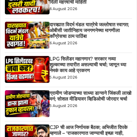
दिली महत्त्वाची माहिती
6 August 2026
दारव्ह्यात विदर्भ मंडल यात्रेचे जल्लोषात स्वागत;
ओबीसी जातीनिहाय जनगणनेच्या मागणीला
काँग्रेसचा ठाम पाठिंबा
6 August 2026
LPG सिलेंडर महागणार? सरकार नव्या
शुल्काच्या तयारीत असल्याची चर्चा; जाणून घ्या
नेमकं काय आहे प्रकरण
5 August 2026
ग्रामीण जोडप्याच्या साध्या डान्सने जिंकली लाखो
मनं; सोशल मीडियावर व्हिडिओची जोरदार चर्चा
5 August 2026
CJP ची आज निर्णायक बैठक; अभिजीत दिपके
म्हणाले – ‘राजकारणात जाण्याची इच्छा नाही,