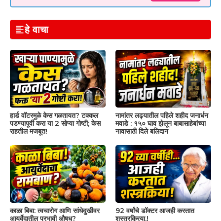
हे वाचा
हार्ड वॉटरमुळे केस गळतायत? टक्कल
नामांतर लढ्यातील पहिले शहीद जनार्धन
पडण्यापूर्वी करा या 2 सोप्या गोष्टी; केस
मवाडे : १५० घाव झेलून बाबासाहेबांच्या
राहतील मजबूत!
नावासाठी दिले बलिदान
काळा बिबा: त्वचारोग आणि सांधेदुखीवर
92 वर्षांचे डॉक्टर आजही करतात
आयुर्वेदातील प्रभावी औषध?
शस्त्रक्रिया.!