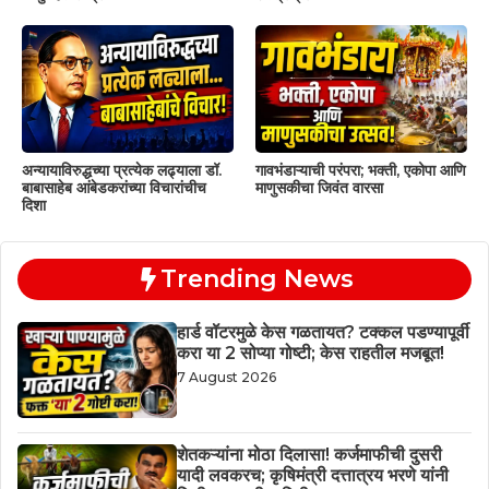
अन्यायाविरुद्धच्या प्रत्येक लढ्याला डॉ.
गावभंडाऱ्याची परंपरा; भक्ती, एकोपा आणि
बाबासाहेब आंबेडकरांच्या विचारांचीच
माणुसकीचा जिवंत वारसा
दिशा
Trending News
हार्ड वॉटरमुळे केस गळतायत? टक्कल पडण्यापूर्वी
करा या 2 सोप्या गोष्टी; केस राहतील मजबूत!
7 August 2026
शेतकऱ्यांना मोठा दिलासा! कर्जमाफीची दुसरी
यादी लवकरच; कृषिमंत्री दत्तात्रय भरणे यांनी