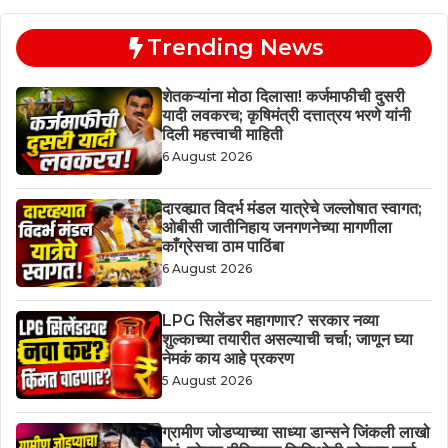
Trending News
शेतकऱ्यांना मोठा दिलासा! कर्जमाफीची दुसरी
यादी लवकरच; कृषिमंत्री दत्तात्रय भरणे यांनी
दिली महत्त्वाची माहिती
6 August 2026
दारव्ह्यात विदर्भ मंडल यात्रेचे जल्लोषात स्वागत;
ओबीसी जातीनिहाय जनगणनेच्या मागणीला
काँग्रेसचा ठाम पाठिंबा
6 August 2026
LPG सिलेंडर महागणार? सरकार नव्या
शुल्काच्या तयारीत असल्याची चर्चा; जाणून घ्या
नेमकं काय आहे प्रकरण
5 August 2026
ग्रामीण जोडप्याच्या साध्या डान्सने जिंकली लाखो