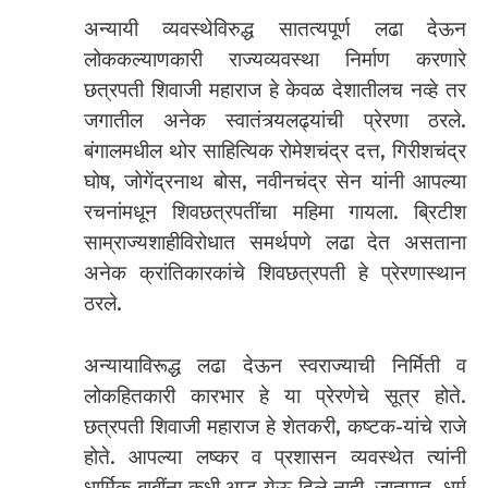
अन्यायी व्यवस्थेविरुद्ध सातत्यपूर्ण लढा देऊन
लोककल्याणकारी राज्यव्यवस्था निर्माण करणारे
छत्रपती शिवाजी महाराज हे केवळ देशातीलच नव्हे तर
जगातील अनेक स्वातंत्र्यलढ्यांची प्रेरणा ठरले.
बंगालमधील थोर साहित्यिक रोमेशचंद्र दत्त, गिरीशचंद्र
घोष, जोगेंद्रनाथ बोस, नवीनचंद्र सेन यांनी आपल्या
रचनांमधून शिवछत्रपतींचा महिमा गायला. ब्रिटीश
साम्राज्यशाहीविरोधात समर्थपणे लढा देत असताना
अनेक क्रांतिकारकांचे शिवछत्रपती हे प्रेरणास्थान
ठरले.
अन्यायाविरूद्ध लढा देऊन स्वराज्याची निर्मिती व
लोकहितकारी कारभार हे या प्रेरणेचे सूत्र होते.
छत्रपती शिवाजी महाराज हे शेतकरी, कष्टक-यांचे राजे
होते. आपल्या लष्कर व प्रशासन व्यवस्थेत त्यांनी
धार्मिक बाबींना कधी आड येऊ दिले नाही. जातपात, धर्म