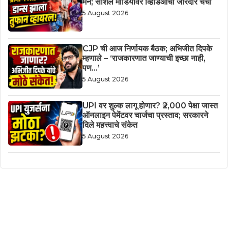
मनं; सोशल मीडियावर व्हिडिओची जोरदार चर्चा
5 August 2026
CJP ची आज निर्णायक बैठक; अभिजीत दिपके
म्हणाले – ‘राजकारणात जाण्याची इच्छा नाही,
पण…’
5 August 2026
UPI वर शुल्क लागू होणार? ₹2,000 पेक्षा जास्त
ऑनलाइन पेमेंटवर चार्जचा प्रस्ताव; सरकारने
दिले महत्त्वाचे संकेत
5 August 2026