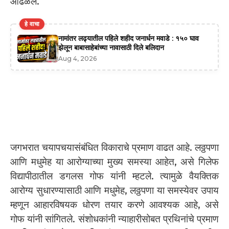
आढळले.
हे वाचा
नामांतर लढ्यातील पहिले शहीद जनार्धन मवाडे : १५० घाव
झेलून बाबासाहेबांच्या नावासाठी दिले बलिदान
Aug 4, 2026
जगभरात चयापचयासंबंधित विकाराचे प्रमाण वाढत आहे. लठ्ठपणा
आणि मधुमेह या आरोग्याच्या मुख्य समस्या आहेत, असे गिलेफ
विद्यापीठातील डगलस गोफ यांनी म्हटले. त्यामुळे वैयक्तिक
आरोग्य सुधारण्यासाठी आणि मधुमेह, लठ्ठपणा या समस्येवर उपाय
म्हणून आहारविषयक धोरण तयार करणे आवश्यक आहे, असे
गोफ यांनी सांगितले. संशोधकांनी न्याहारीसोबत प्रथिनांचे प्रमाण