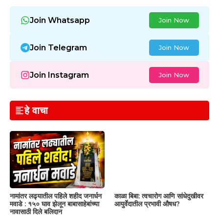
Join Whatsapp
Join Now
Join Telegram
Join Now
Join Instagram
Join Now
हे वाचा
नामांतर लढ्यातील पहिले शहीद जनार्धन
काळा बिबा: त्वचारोग आणि सांधेदुखीवर
मवाडे : १५० घाव झेलून बाबासाहेबांच्या
आयुर्वेदातील प्रभावी औषध?
नावासाठी दिले बलिदान