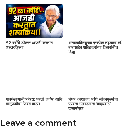
92 वर्षांचे डॉक्टर आजही करतात
अन्यायाविरुद्धच्या प्रत्येक लढ्याला डॉ.
शस्त्रक्रिया.!
बाबासाहेब आंबेडकरांच्या विचारांचीच
दिशा
गावभंडाऱ्याची परंपरा; भक्ती, एकोपा आणि
संघर्ष, आशावाद आणि जीवनमूल्यांचा
माणुसकीचा जिवंत वारसा
प्रवास उलगडणारा ‘वादळवाट’
कथासंग्रह
Leave a comment