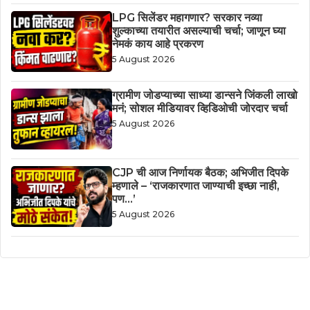
LPG सिलेंडर महागणार? सरकार नव्या
शुल्काच्या तयारीत असल्याची चर्चा; जाणून घ्या
नेमकं काय आहे प्रकरण
5 August 2026
ग्रामीण जोडप्याच्या साध्या डान्सने जिंकली लाखो
मनं; सोशल मीडियावर व्हिडिओची जोरदार चर्चा
5 August 2026
CJP ची आज निर्णायक बैठक; अभिजीत दिपके
म्हणाले – ‘राजकारणात जाण्याची इच्छा नाही,
पण…’
5 August 2026