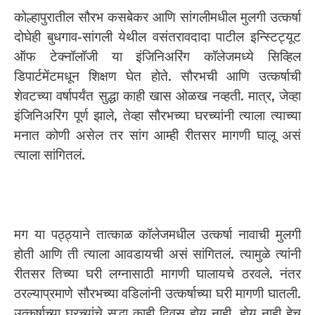
कोल्हापुरातील सौरभ कसबेकर आणि सांगलीमधील मुलगी उत्कर्षा
दोघेही बुधगाव-सांगली येथील वसंतरावदादा पाटील इन्स्टिट्यूट
ऑफ टेक्नॉलॉजी या इंजिनिअरिंग कॉलेजमध्ये सिव्हिल
डिपार्टमेंटमधून शिक्षण घेत होते. सौरभची आणि उत्कर्षाची
शेवटच्या वर्षापर्यंत सुद्धा काही खास ओळख नव्हती. मात्र, जेव्हा
इंजिनिअरिंग पूर्ण झाले, तेव्हा सौरभच्या घरच्यांनी त्याला त्याच्या
मनात कोणी असेल तर सांग आम्ही रीतसर मागणी घालू असं
त्याला सांगितलं.
मग या पठ्ठ्याने तात्काळ कॉलेजमधील उत्कर्षा नावाची मुलगी
होती आणि ती त्याला आवडायची असं सांगितलं. त्यामुळे त्यांनी
रीतसर तिच्या घरी लग्नासाठी मागणी घालायचे ठरवले. नंतर
ठरल्याप्रमाणे सौरभच्या वडिलांनी उत्कर्षाच्या घरी मागणी घातली.
उत्कर्षाच्या घरच्यांचे सुद्धा काही दिवस होय नाही, होय नाही हेच