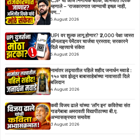
CJP ची आज निर्णायक बैठक; अभिजीत दिपके
म्हणाले – ‘राजकारणात जाण्याची इच्छा नाही,
पण…’
5 August 2026
UPI वर शुल्क लागू होणार? ₹2,000 पेक्षा जास्त
ऑनलाइन पेमेंटवर चार्जचा प्रस्ताव; सरकारने
दिले महत्त्वाचे संकेत
5 August 2026
नामांतर लढ्यातील पहिले शहीद जनार्धन मवाडे :
१५० घाव झेलून बाबासाहेबांच्या नावासाठी दिले
बलिदान
4 August 2026
कवी विजय ढाले यांच्या ‘लॉग इन’ कवितेचा संत
गाडगेबाबा अमरावती विद्यापीठाच्या बी.ए.
अभ्यासक्रमात समावेश
3 August 2026