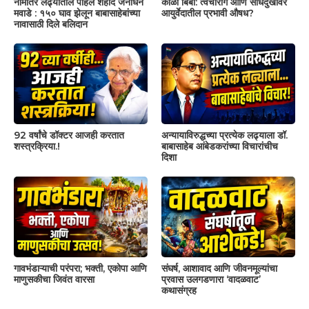
नामांतर लढ्यातील पहिले शहीद जनार्धन
काळा बिबा: त्वचारोग आणि सांधेदुखीवर
मवाडे : १५० घाव झेलून बाबासाहेबांच्या
आयुर्वेदातील प्रभावी औषध?
नावासाठी दिले बलिदान
92 वर्षांचे डॉक्टर आजही करतात
अन्यायाविरुद्धच्या प्रत्येक लढ्याला डॉ.
शस्त्रक्रिया.!
बाबासाहेब आंबेडकरांच्या विचारांचीच
दिशा
गावभंडाऱ्याची परंपरा; भक्ती, एकोपा आणि
संघर्ष, आशावाद आणि जीवनमूल्यांचा
माणुसकीचा जिवंत वारसा
प्रवास उलगडणारा ‘वादळवाट’
कथासंग्रह