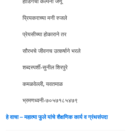
होर्डिंगची कल्पना जणू
प्रियकराच्या मनी रुजले
प्रेयसीच्या होकाराने तर
सौरभचे जीवनच उत्कर्षाने भरले
शब्दस्पर्शी-सुनील शिरपुरे
कमळवेल्ली, यवतमाळ
भ्रमणध्वनी-७०५७१८५४७९
हे वाचा –
महात्मा फुले यांचे शैक्षणिक कार्य व ग्रंथसंपदा