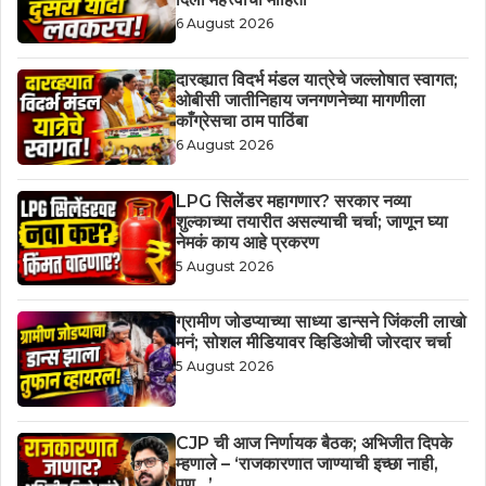
6 August 2026
दारव्ह्यात विदर्भ मंडल यात्रेचे जल्लोषात स्वागत;
ओबीसी जातीनिहाय जनगणनेच्या मागणीला
काँग्रेसचा ठाम पाठिंबा
6 August 2026
LPG सिलेंडर महागणार? सरकार नव्या
शुल्काच्या तयारीत असल्याची चर्चा; जाणून घ्या
नेमकं काय आहे प्रकरण
5 August 2026
ग्रामीण जोडप्याच्या साध्या डान्सने जिंकली लाखो
मनं; सोशल मीडियावर व्हिडिओची जोरदार चर्चा
5 August 2026
CJP ची आज निर्णायक बैठक; अभिजीत दिपके
म्हणाले – ‘राजकारणात जाण्याची इच्छा नाही,
पण…’