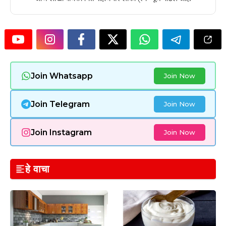
Join Whatsapp
Join Now
Join Telegram
Join Now
Join Instagram
Join Now
हे वाचा