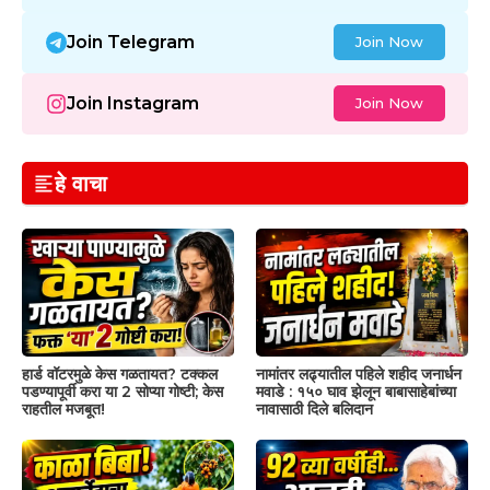
Join Telegram
Join Now
Join Instagram
Join Now
हे वाचा
हार्ड वॉटरमुळे केस गळतायत? टक्कल
नामांतर लढ्यातील पहिले शहीद जनार्धन
पडण्यापूर्वी करा या 2 सोप्या गोष्टी; केस
मवाडे : १५० घाव झेलून बाबासाहेबांच्या
राहतील मजबूत!
नावासाठी दिले बलिदान