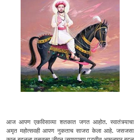
आज आपण एकविसाव्या शतकात जगत आहोत. स्वातंत्र्याचा
अमृत महोत्सवही आपण नुकताच साजरा केला आहे. जसजसा
काळ बदलला तसतसा जीवन जगण्याच्या पद्धतीत आमुलाग्र बदल