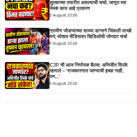
शुल्काच्या तयारीत असल्याची चर्चा; जाणून घ्या
नेमकं काय आहे प्रकरण
5 August 2026
ग्रामीण जोडप्याच्या साध्या डान्सने जिंकली लाखो
मनं; सोशल मीडियावर व्हिडिओची जोरदार चर्चा
5 August 2026
CJP ची आज निर्णायक बैठक; अभिजीत दिपके
म्हणाले – ‘राजकारणात जाण्याची इच्छा नाही,
पण…’
5 August 2026