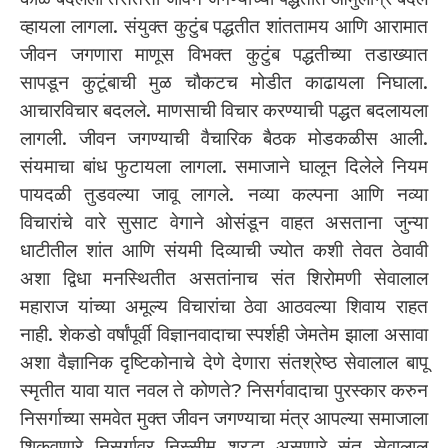
व्हायला लागला. संयुक्त कुटुंब पद्धतीत शांततामय आणि आरामात
जीवन जगणारा माणूस विभक्त कुटुंब पद्धतीच्या तडाख्यात
सापडून कुटूंबाची मुळ चौकटच मोडीत काढायला निघाला.
आचारविचार बदलले. माणसाची विचार करण्याची पद्धत बदलायला
लागली. जीवन जगण्याची वैचारिक बैठक मोडकळीस आली.
संयमाचा बांध फुटायला लागला. समाजाने घालून दिलेले नियम
पायदळी तुडवल्या जावू लागले. नव्या कल्पना आणि नव्या
विचारांचे वारे सुसाट वेगाने ओसंडून वाहत असताना जुन्या
धाटीतील शांत आणि संयमी दिव्याची ज्योत कशी तेवत ठेवावी
अशा द्विधा मनस्थितीत असतांनाच संत शिरोमणी सेवालाल
महाराज यांच्या अमूल्य विचारांचा ठेवा आठवल्या शिवाय राहत
नाही. शेकडो वर्षांपूर्वी विज्ञानवादाचा स्पर्शही जेमतेम झाला असावा
अशा वैज्ञानिक दृष्टिकोनाचे देणे देणारा संतश्रेष्ठ सेवालाल बापू
स्मृतीत यावा यात नवल ते कोणते? निसर्गवादाचा पुरस्कार करुन
निसर्गाच्या समवेत मुक्त जीवन जगण्याचा मंत्र आपल्या समाजाला
शिकवणारे निसर्गावर निस्सीम श्रद्धा असणारे संत सेवालाल