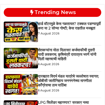
Trending News
हार्ड वॉटरमुळे केस गळतायत? टक्कल पडण्यापूर्वी
करा या 2 सोप्या गोष्टी; केस राहतील मजबूत!
7 August 2026
शेतकऱ्यांना मोठा दिलासा! कर्जमाफीची दुसरी
यादी लवकरच; कृषिमंत्री दत्तात्रय भरणे यांनी
दिली महत्त्वाची माहिती
6 August 2026
दारव्ह्यात विदर्भ मंडल यात्रेचे जल्लोषात स्वागत;
ओबीसी जातीनिहाय जनगणनेच्या मागणीला
काँग्रेसचा ठाम पाठिंबा
6 August 2026
LPG सिलेंडर महागणार? सरकार नव्या