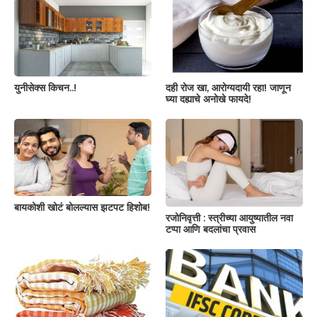
युनीसेक्स किचन..!
दही रोज खा, आरोग्यदायी रहा! जाणून
घ्या दह्याचे अनोखे फायदे!
बायकोशी खोटं बोलल्यास झटपट हिशोब!
रजोनिवृत्ती : स्त्रीच्या आयुष्यातील नवा
टप्पा आणि बदलांचा प्रवास