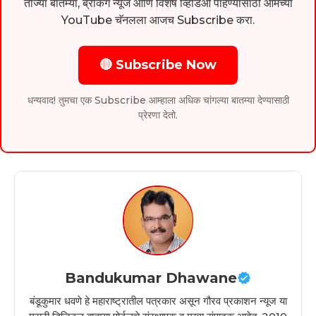
ताज्या बातम्या, ब्रेकिंग न्यूज आणि विशेष व्हिडिओ पाहण्यासाठी आमच्या
YouTube चॅनलला आजच Subscribe करा.
🔴 Subscribe Now
धन्यवाद! तुमचा एक Subscribe आम्हाला अधिक चांगल्या बातम्या देण्यासाठी
प्रेरणा देतो.
Bandukumar Dhawane
बंडूकुमार धवणे हे महाराष्ट्रातील पत्रकार असून गौरव प्रकाशन न्यूज या