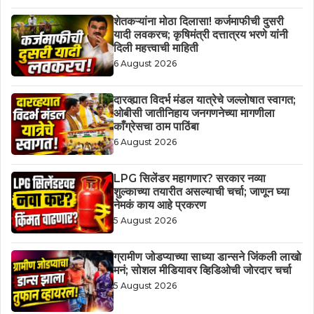
शेतकऱ्यांना मोठा दिलासा! कर्जमाफीची दुसरी
यादी लवकरच; कृषिमंत्री दत्तात्रय भरणे यांनी
दिली महत्त्वाची माहिती
6 August 2026
दारव्ह्यात विदर्भ मंडल यात्रेचे जल्लोषात स्वागत;
ओबीसी जातीनिहाय जनगणनेच्या मागणीला
काँग्रेसचा ठाम पाठिंबा
6 August 2026
LPG सिलेंडर महागणार? सरकार नव्या
शुल्काच्या तयारीत असल्याची चर्चा; जाणून घ्या
नेमकं काय आहे प्रकरण
5 August 2026
ग्रामीण जोडप्याच्या साध्या डान्सने जिंकली लाखो
मनं; सोशल मीडियावर व्हिडिओची जोरदार चर्चा
5 August 2026