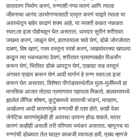
वातावरण निर्माण करणं, रुग्णाशी गप्पा मारणं आणि त्याला
जीवनाचा आनंद उपभोगण्यासाठी प्रवृत्त करणं याद्वारे त्याला या
अवस्थेतून बाहेर काढणं शक्य आहे. या व्यक्ती कळत नकळत
स्वत:ला इजा पोहोचवून घेत असतात. धारदार सुरीनं शरीरावर
जखमा करणं, जाळून घेणं, हातपायाला चावे घेणं, डोळे जोरजोरात
दाबणं, विष खाणं, गरम वस्तूंना स्पर्श करणं, जखमांवरच्या खपल्या
काढून त्या भळभळत्या ठेवणं, शरीरावर प्रमाणाबाहेर पिअर्संग
करून घेणं, भिंतीवर डोकं आपटून घेणं, एखाद्या जड वस्तूनं
अंगावर प्रहार करून घेणं आदी मार्गानं हे रुग्ण स्वत:ला इजा
करून घेत असतात. विशेषत पौगांडावस्थेतील मुला-मुलींमध्ये हा
मानसिक आजार मोठय़ा प्रमाणावर पहायला मिळतो. बालवयामध्ये
झालेलं लैंगिक शोषण, कुटुंबामध्ये सततची भांडणं, मारहाण,
अवहेलना आदी कारणांमुळे रुग्णाची ही दशा होते. काही वेळा
जेनेटिक कारणांमुळेही ही अवस्था उत्पन्न होऊ शकते. मात्र
कारणं काहीही असली तरी परिणाम भयंकर असतात. म्हणूनच या
रुग्णांची डोळ्यात तेल घालून काळजी घ्यायला हवी. मुख्य म्हणजे