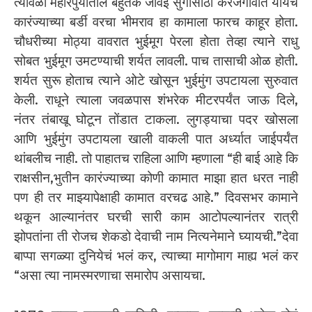
त्यावेळी महारपुर्यातील बहुतेक जावई सुगीसाठी करजगावात यायचे
कारंज्याच्या बर्डी वरचा भीमराव हा कामाला फारच काहूर होता.
चौधरीच्या मोठ्या वावरात भुईमूग पेरला होता तेव्हा त्याने राधु
सोबत भुईमूग उमटण्याची शर्यत लावली. पाच तासाची ओळ होती.
शर्यत सुरू होताच त्याने ओटे खोसून भुईमुंग उपटायला सुरुवात
केली. राधूने त्याला जवळपास शंभरेक मीटरपर्यंत जाऊ दिले,
नंतर तंबाखू घोटून तोंडात टाकला. लुगड्याचा पदर खोसला
आणि भुईमुंग उपटायला खाली वाकली पात अर्ध्यात जाईपर्यंत
थांबलीच नाही. तो पाहातच राहिला आणि म्हणाला “ही बाई आहे कि
राक्षसीन,भुतीन कारंज्याच्या कोणी कामात माझा हात धरत नाही
पण ही तर माझ्यापेक्षाही कामात वरचढ आहे.” दिवसभर कामाने
थकून आल्यानंतर घरची सारी काम आटोपल्यानंतर रात्री
झोपतांना ती रोजच शेकडो देवाची नाम नित्यनेमाने घ्यायची.”देवा
बाप्पा सगळ्या दुनियेचं भलं कर, त्याच्या मागोमाग माह्य भलं कर
“असा त्या नामस्मरणाचा समारोप असायचा.