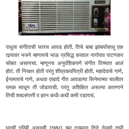
राधुला संगीताची फारच आवड होती. तिचे बाबा झांबर्यासाधु एक
तार्‍यावर भजने म्हणायचे भाऊ प्रसिद्ध कव्वाल नागोराव पाटणकर
सोबत असायचा. म्हणूनच अनुवंशिकपणे संगीत तिच्यात आलं
होतं. ती निरक्षर होती परंतु शीघ्रकवयित्री होती. महादेवाचे गाणे,
ईनामायचे गाणे, अथवा एखादे गीत आवडत्या सिनेमाच्या चालीवर
यमक साधून ती जोडायची. परंतु अशिक्षित असल्या कारणाने
तिची शब्दसंपत्ती व ज्ञान कधी-कधी कमी पडायचं.
घरची गरिबी असूनही 1980 च्या दरम्यान तिने नेल्को तापी