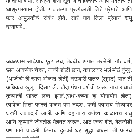
म्हाताऱ्या बाया, सासुरवाशिणी सूना यांचं हक्काचं आणि मदतीचं ती
आश्रयस्थान होती. गावातल्या प्रत्येकाशी तिचे प्रेमाचे आणि
फार आपुलकीचे संबंध होते. सारं गाव तिला प्रेमानं
राधु
म्हणायचे..!
जवळपास साडेपाच फूट उंच, तेवढीच अंगात भरलेली, गौर वर्ण,
छान आकर्षक चेहरा, नाकी डोळी छान, कपाळावर भलं मोठं कुंकू,
(आजीची ही खास ओळख होती) नऊवारी पातळ (लुगडं) यात ती
अधिकच खुलून दिसायची. चौदा पंधरा वर्षाची असतानाच राधाचं
कृष्णाजी सोबत लग्न झालं.(राधा-कृष्णा हा योगायोग होता)
त्यावेळी तिला फारसं कळत पण नव्हतं. कमी वयातच तिच्यावर
घरची जबाबदारी आली. आणि दहा-बारा वर्षाच्या काळातच राधु
आणि कृष्णाने जीवतोड मेहनत करून, आठ एकर शेत, बैलजोडी
पण मागे पाडली. टिनाचं दुतर्फा घर सुद्धा बांधलं. ती फारच