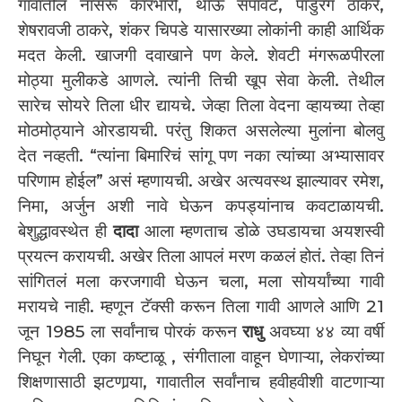
गावातील नासरू कारभारी, थाऊ सपावट, पांडुरंग ठाकरे,
शेषरावजी ठाकरे, शंकर चिपडे यासारख्या लोकांनी काही आर्थिक
मदत केली. खाजगी दवाखाने पण केले. शेवटी मंगरूळपीरला
मोठ्या मुलीकडे आणले. त्यांनी तिची खूप सेवा केली. तेथील
सारेच सोयरे तिला धीर द्यायचे. जेव्हा तिला वेदना व्हायच्या तेव्हा
मोठमोठ्याने ओरडायची. परंतु शिकत असलेल्या मुलांना बोलवु
देत नव्हती. “त्यांना बिमारिचं सांगू पण नका त्यांच्या अभ्यासावर
परिणाम होईल” असं म्हणायची. अखेर अत्यवस्थ झाल्यावर रमेश,
निमा, अर्जुन अशी नावे घेऊन कपड्यांनाच कवटाळायची.
बेशुद्धावस्थेत ही
दादा
आला म्हणताच डोळे उघडायचा अयशस्वी
प्रयत्न करायची. अखेर तिला आपलं मरण कळलं होतं. तेव्हा तिनं
सांगितलं मला करजगावी घेऊन चला, मला सोयर्यांच्या गावी
मरायचे नाही. म्हणून टॅक्सी करून तिला गावी आणले आणि 21
जून 1985 ला सर्वांनाच पोरकं करून
राधु
अवघ्या ४४ व्या वर्षी
निघून गेली. एका कष्टाळू , संगीताला वाहून घेणाऱ्या, लेकरांच्या
शिक्षणासाठी झटणार्‍या, गावातील सर्वांनाच हवीहवीशी वाटणाऱ्या