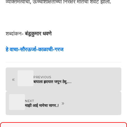
व्यक्तिमत्वाचा, ऊच्चशिक्षितांच्या निरक्षर मातेचा शेवट झाला.
शब्दांकन-
बंडूकुमार धवणे
हे वाचा-सौरऊर्जा-काळाची-गरज
PREVIOUS
«
बापाला हृदयात जपून ठेवू..…
NEXT
»
माझी आई मायेचा सागर..!