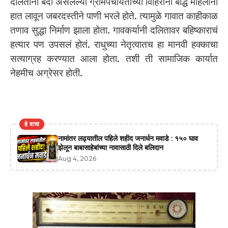
दलितांना बंदी असलेल्या ग्रामपंचायतीच्या विहिरींना बौद्ध महिलांनी
हात लावून जबरदस्तीने पाणी भरले होते. त्यामुळे गावात काहीकाळ
तणाव सुद्धा निर्माण झाला होता. गावकर्यानी दलितावर बहिष्काराचं
हत्यार पण उपसलं होतं. राधुच्या नेतृत्वातच हा मानवी हक्काचा
सत्याग्रह करण्यात आला होता. तशी ती सामाजिक कार्यात
नेहमीच अग्रेसर होती.
हे वाचा
नामांतर लढ्यातील पहिले शहीद जनार्धन मवाडे : १५० घाव
झेलून बाबासाहेबांच्या नावासाठी दिले बलिदान
Aug 4, 2026