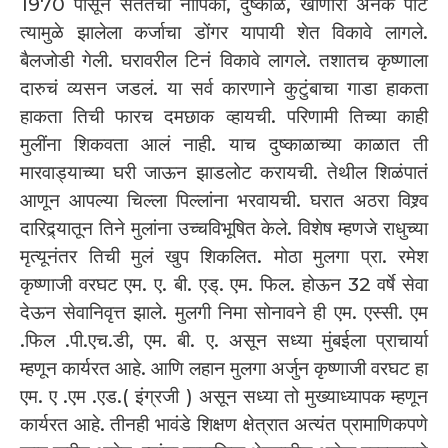
1970 पासून सततची नापिकी, दुष्काळ, खाणारी अनेक पोटं
त्यामुळे झालेला कर्जाचा डोंगर यापायी शेत विकावे लागले.
बैलजोडी गेली. घरावरील टिनं विकावे लागले. तशातच कृष्णाला
दारुचं व्यसन जडलं. या सर्व कारणाने कुटुंबाचा गाडा हाकता
हाकता तिची फारच दमछाक व्हायची. परिणामी तिच्या काही
मुलींना शिकवता आलं नाही. याच दुष्काळाच्या काळात ती
मारवाड्याच्या घरी जाऊन झाडलोट करायची. तेथील शिळंपातं
आणून आपल्या चिल्ला पिल्लांना भरवायची. घरात अठरा विश्र्व
दारिद्र्यातून तिने मुलांना उच्चविभूषित केले. विशेष म्हणजे राधुच्या
मृत्यूनंतर तिची मुलं खुप शिकलित. मोठा मुलगा प्रा. रमेश
कृष्णाजी वरघट एम. ए. बी. एड्. एम. फिल. होऊन 32 वर्षे सेवा
देऊन सेवानिवृत्त झाले. मुलगी निमा सोनावने ही एम. एस्सी. एम
.फिल .पी.एच.डी, एम. बी. ए. असून सध्या मुंबईला प्राचार्या
म्हणून कार्यरत आहे. आणि लहान मुलगा अर्जुन कृष्णाजी वरघट हा
एम. ए .एम .एड.( इंग्रजी ) असून सध्या तो मुख्याध्यापक म्हणून
कार्यरत आहे. तीनही भावंडे शिक्षण क्षेत्रात अत्यंत प्रामाणिकपणे