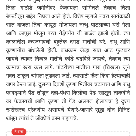
तिला गाठोडे जमीनीवर फेकायला सांगितले तेव्हाच तिला
बेफटीतून बाहेर निघता आले होते. विशेष म्हणजे नवरा सायंकाळी
सात वाजता तिचा कापूस मोजायला नत्थू पाटलाच्या घरी गेला
आणि कापूस मोजुन परत येईपर्यंत ती बाळंत झाली होती. त्या
काळातील करजगावची बहुतेक दगड मातीची घरे. राधु आणि
कृष्णानीच बांधलेली होती. बांधकाम जेव्हा सात आठ फुटावर
जायचे त्यावर निव्वळ मातीचे कांडे चढविले जायचे, तेव्हाच त्या
कामाचा खरा कस लागे. पांढरीच्या मातीचा गारा (चिखल) जुने
गवत टाकून चांगला तुडवला जाई. त्यासाठी म्हैस किवा हेल्याचाही
वापर केला जाई. दुसऱ्या दिवशी कृष्णा भिंतीवर चढायचा आणि राधु
फावड्याने पेंड तोडून दहा-पंधरा किलोचा पेंड खालून ताकदीने
वर फेकायची आणि कृष्णा तो पेंड अलगत झेलायचा हे दृश्य
खरोखरच प्रेक्षणीय असायचे येणारे-जाणारे सुद्धा दोन मिनिटं
थांबून त्यांचं ते जीवघेणं काम पाहायचे.
हे वाचा