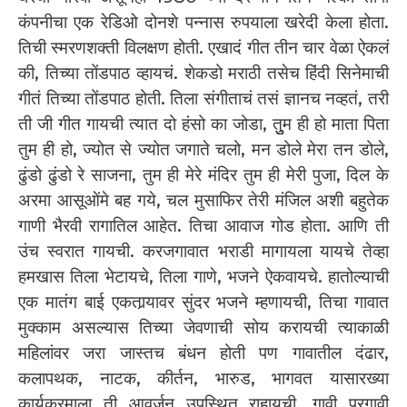
कंपनीचा एक रेडिओ दोनशे पन्नास रुपयाला खरेदी केला होता.
तिची स्मरणशक्ती विलक्षण होती. एखादं गीत तीन चार वेळा ऐकलं
की, तिच्या तोंडपाठ व्हायचं. शेकडो मराठी तसेच हिंदी सिनेमाची
गीतं तिच्या तोंडपाठ होती. तिला संगीताचं तसं ज्ञानच नव्हतं, तरी
ती जी गीत गायची त्यात दो हंसो का जोडा, तुुुम ही हो माता पिता
तुम ही हो, ज्योत से ज्योत जगाते चलो, मन डोले मेरा तन डोले,
ढुंडो ढुंडो रे साजना, तुम ही मेरे मंदिर तुम ही मेरी पुजा, दिल के
अरमा आसूओंमे बह गये, चल मुसाफिर तेरी मंजिल अशी बहुतेक
गाणी भैरवी रागातिल आहेत. तिचा आवाज गोड होता. आणि ती
उंच स्वरात गायची. करजगावात भराडी मागायला यायचे तेव्हा
हमखास तिला भेटायचे, तिला गाणे, भजने ऐकवायचे. हातोल्याची
एक मातंग बाई एकतार्‍यावर सुंदर भजने म्हणायची, तिचा गावात
मुक्काम असल्यास तिच्या जेवणाची सोय करायची त्याकाळी
महिलांवर जरा जास्तच बंधन होती पण गावातील दंढार,
कलापथक, नाटक, कीर्तन, भारुड, भागवत यासारख्या
कार्यक्रमाला ती आवर्जून उपस्थित राहायची. गावी परगावी