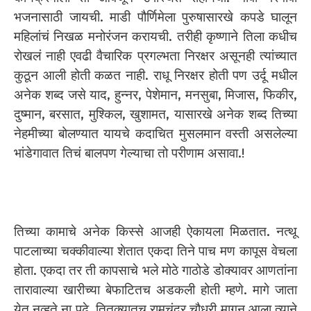
भजनासाठी जायची. माडी पौर्णिमेला पुरुषासारखे कपडे घालून
महिलांचं निखळ मनोरंजन करायची. तरीही कृष्णाने तिला कधीच
रोखलं नाही एवढी वैचारिक प्रगल्भता निरक्षर असूनही त्यांच्यात
कुठून आली होती कळत नाही. राधू निरक्षर होती पण उर्दू मधील
अनेक शब्द जसे याद, हुन्नर, पेशेमान, मनसुबा, मिजास, फिकीर,
दुष्मान, बरसात, मुश्किल, खुशामत, यासारखे अनेक शब्द तिच्या
नेहमीच्या बोलण्यात यायचे कदाचित मुसलमान वस्ती असलेल्या
भांडेगावात तिचं बालपण गेल्याचा तो परीणाम असावा.!
तिच्या कामाचे अनेक किस्से आजही ऐकायला मिळतात. नत्थू
पाटलाच्या चक्कीवाल्या शेतात एकदा तिने पाच मण कापूस वेचला
होता. एकदा तर ती कापसाचे भले मोठे गाठोडे डोक्यावर आणतांना
तारावाल्या खारीच्या बेफाटितच अडकली होती म्हणे. मागे जाता
येत नव्हते ना पुढे, तितक्यातच रामचंद्र चौधरी मागून आला त्याने