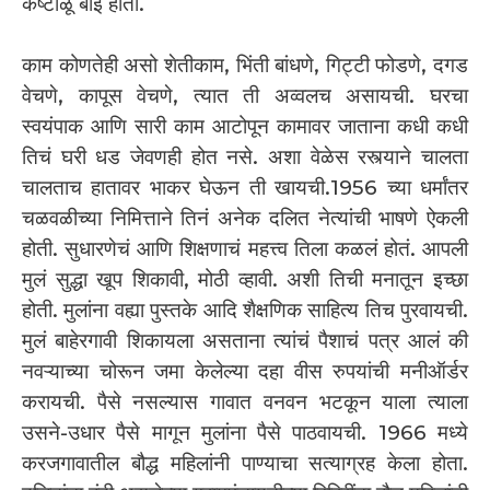
कष्टाळू बाई होती.
काम कोणतेही असो शेतीकाम, भिंती बांधणे, गिट्टी फोडणे, दगड
वेचणे, कापूस वेचणे, त्यात ती अव्वलच असायची. घरचा
स्वयंपाक आणि सारी काम आटोपून कामावर जाताना कधी कधी
तिचं घरी धड जेवणही होत नसे. अशा वेळेस रस्त्याने चालता
चालताच हातावर भाकर घेऊन ती खायची.1956 च्या धर्मांतर
चळवळीच्या निमित्ताने तिनं अनेक दलित नेत्यांची भाषणे ऐकली
होती. सुधारणेचं आणि शिक्षणाचं महत्त्व तिला कळलं होतं. आपली
मुलं सुद्धा खूप शिकावी, मोठी व्हावी. अशी तिची मनातून इच्छा
होती. मुलांना वह्या पुस्तके आदि शैक्षणिक साहित्य तिच पुरवायची.
मुलं बाहेरगावी शिकायला असताना त्यांचं पैशाचं पत्र आलं की
नवऱ्याच्या चोरून जमा केलेल्या दहा वीस रुपयांची मनीऑर्डर
करायची. पैसे नसल्यास गावात वनवन भटकून याला त्याला
उसने-उधार पैसे मागून मुलांना पैसे पाठवायची. 1966 मध्ये
करजगावातील बौद्ध महिलांनी पाण्याचा सत्याग्रह केला होता.