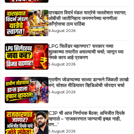
दारव्ह्यात विदर्भ मंडल यात्रेचे जल्लोषात स्वागत;
ओबीसी जातीनिहाय जनगणनेच्या मागणीला
काँग्रेसचा ठाम पाठिंबा
6 August 2026
LPG सिलेंडर महागणार? सरकार नव्या
शुल्काच्या तयारीत असल्याची चर्चा; जाणून घ्या
नेमकं काय आहे प्रकरण
5 August 2026
ग्रामीण जोडप्याच्या साध्या डान्सने जिंकली लाखो
मनं; सोशल मीडियावर व्हिडिओची जोरदार चर्चा
5 August 2026
CJP ची आज निर्णायक बैठक; अभिजीत दिपके
म्हणाले – ‘राजकारणात जाण्याची इच्छा नाही,
पण…’
5 August 2026