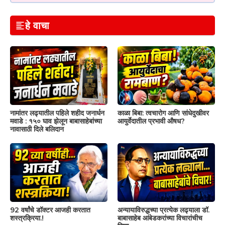
हे वाचा
नामांतर लढ्यातील पहिले शहीद जनार्धन
काळा बिबा: त्वचारोग आणि सांधेदुखीवर
मवाडे : १५० घाव झेलून बाबासाहेबांच्या
आयुर्वेदातील प्रभावी औषध?
नावासाठी दिले बलिदान
92 वर्षांचे डॉक्टर आजही करतात
अन्यायाविरुद्धच्या प्रत्येक लढ्याला डॉ.
शस्त्रक्रिया.!
बाबासाहेब आंबेडकरांच्या विचारांचीच