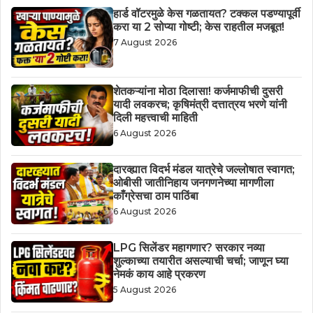
हार्ड वॉटरमुळे केस गळतायत? टक्कल पडण्यापूर्वी
करा या 2 सोप्या गोष्टी; केस राहतील मजबूत!
7 August 2026
शेतकऱ्यांना मोठा दिलासा! कर्जमाफीची दुसरी
यादी लवकरच; कृषिमंत्री दत्तात्रय भरणे यांनी
दिली महत्त्वाची माहिती
6 August 2026
दारव्ह्यात विदर्भ मंडल यात्रेचे जल्लोषात स्वागत;
ओबीसी जातीनिहाय जनगणनेच्या मागणीला
काँग्रेसचा ठाम पाठिंबा
6 August 2026
LPG सिलेंडर महागणार? सरकार नव्या
शुल्काच्या तयारीत असल्याची चर्चा; जाणून घ्या
नेमकं काय आहे प्रकरण
5 August 2026