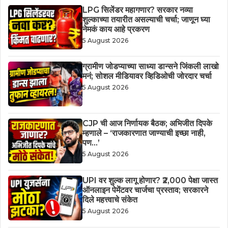
LPG सिलेंडर महागणार? सरकार नव्या
शुल्काच्या तयारीत असल्याची चर्चा; जाणून घ्या
नेमकं काय आहे प्रकरण
5 August 2026
ग्रामीण जोडप्याच्या साध्या डान्सने जिंकली लाखो
मनं; सोशल मीडियावर व्हिडिओची जोरदार चर्चा
5 August 2026
CJP ची आज निर्णायक बैठक; अभिजीत दिपके
म्हणाले – ‘राजकारणात जाण्याची इच्छा नाही,
पण…’
5 August 2026
UPI वर शुल्क लागू होणार? ₹2,000 पेक्षा जास्त
ऑनलाइन पेमेंटवर चार्जचा प्रस्ताव; सरकारने
दिले महत्त्वाचे संकेत
5 August 2026