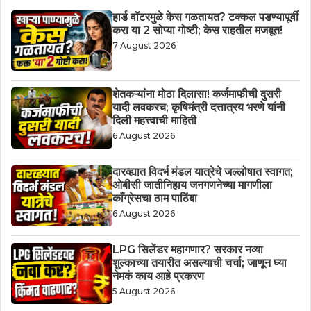
हार्ड वॉटरमुळे केस गळतायत? टक्कल पडण्यापूर्वी
करा या 2 सोप्या गोष्टी; केस राहतील मजबूत!
7 August 2026
शेतकऱ्यांना मोठा दिलासा! कर्जमाफीची दुसरी
यादी लवकरच; कृषिमंत्री दत्तात्रय भरणे यांनी
दिली महत्त्वाची माहिती
6 August 2026
दारव्ह्यात विदर्भ मंडल यात्रेचे जल्लोषात स्वागत;
ओबीसी जातीनिहाय जनगणनेच्या मागणीला
काँग्रेसचा ठाम पाठिंबा
6 August 2026
LPG सिलेंडर महागणार? सरकार नव्या
शुल्काच्या तयारीत असल्याची चर्चा; जाणून घ्या
नेमकं काय आहे प्रकरण
5 August 2026