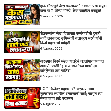
हार्ड वॉटरमुळे केस गळतायत? टक्कल पडण्यापूर्वी
करा या 2 सोप्या गोष्टी; केस राहतील मजबूत!
7 August 2026
शेतकऱ्यांना मोठा दिलासा! कर्जमाफीची दुसरी
यादी लवकरच; कृषिमंत्री दत्तात्रय भरणे यांनी
दिली महत्त्वाची माहिती
6 August 2026
दारव्ह्यात विदर्भ मंडल यात्रेचे जल्लोषात स्वागत;
ओबीसी जातीनिहाय जनगणनेच्या मागणीला
काँग्रेसचा ठाम पाठिंबा
6 August 2026
LPG सिलेंडर महागणार? सरकार नव्या
शुल्काच्या तयारीत असल्याची चर्चा; जाणून घ्या
नेमकं काय आहे प्रकरण
5 August 2026