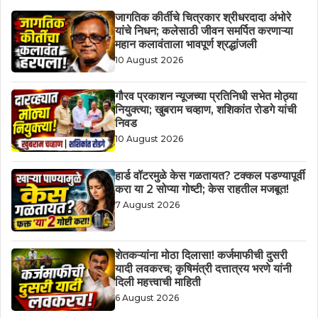
जागतिक कीर्तीचे चित्रकार श्रीधरदादा अंभोरे
यांचे निधन; कलेसाठी जीवन समर्पित करणाऱ्या
महान कलावंताला भावपूर्ण श्रद्धांजली
10 August 2026
गौरव प्रकाशन न्यूजच्या प्रतिनिधी सभेत मोठ्या
नियुक्त्या; खुबराम चव्हाण, शशिकांत रोडगे यांची
निवड
10 August 2026
हार्ड वॉटरमुळे केस गळतायत? टक्कल पडण्यापूर्वी
करा या 2 सोप्या गोष्टी; केस राहतील मजबूत!
7 August 2026
शेतकऱ्यांना मोठा दिलासा! कर्जमाफीची दुसरी
यादी लवकरच; कृषिमंत्री दत्तात्रय भरणे यांनी
दिली महत्त्वाची माहिती
6 August 2026