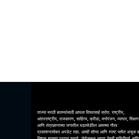
ताज्या मराठी बातम्यांसाठी आपला विश्वासार्ह स्रोत. राष्ट्रीय,
आंतरराष्ट्रीय, राजकारण, साहित्य, क्रीडा, मनोरंजन, व्यापार, शिक्षण
आणि तंत्रज्ञानाच्या जगातील घडामोडींवर आमच्या गौरव
प्रकाशनासोबत अपडेट राहा. आम्ही सोप्या आणि स्पष्ट भाषेत अचूक 
निष्पक्ष बातम्या प्रदान करतो, जेणेकरून आपण नेहमी माहितीपूर्ण आणि