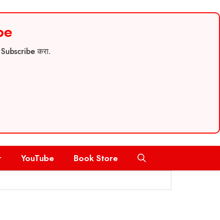
be
च Subscribe करा.
r
YouTube
Book Store