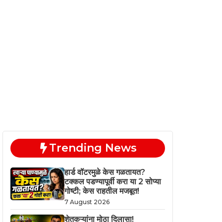
Trending News
हार्ड वॉटरमुळे केस गळतायत?
टक्कल पडण्यापूर्वी करा या 2 सोप्या
गोष्टी; केस राहतील मजबूत!
7 August 2026
शेतकऱ्यांना मोठा दिलासा!