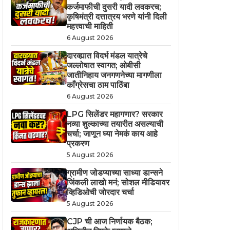
कर्जमाफीची दुसरी यादी लवकरच;
कृषिमंत्री दत्तात्रय भरणे यांनी दिली
महत्त्वाची माहिती
6 August 2026
दारव्ह्यात विदर्भ मंडल यात्रेचे
जल्लोषात स्वागत; ओबीसी
जातीनिहाय जनगणनेच्या मागणीला
काँग्रेसचा ठाम पाठिंबा
6 August 2026
LPG सिलेंडर महागणार? सरकार
नव्या शुल्काच्या तयारीत असल्याची
चर्चा; जाणून घ्या नेमकं काय आहे
प्रकरण
5 August 2026
ग्रामीण जोडप्याच्या साध्या डान्सने
जिंकली लाखो मनं; सोशल मीडियावर
व्हिडिओची जोरदार चर्चा
5 August 2026
CJP ची आज निर्णायक बैठक;