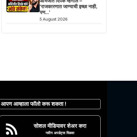
अभिजीत दिपके म्हणाले –
‘राजकारणात जाण्याची इच्छा नाही,
पण…’
5 August 2026
आपण आम्हाला फॉलो करू शकता !
सोशल मीडियावर शेअर करा
नवीन अपडेट्स मिळवा