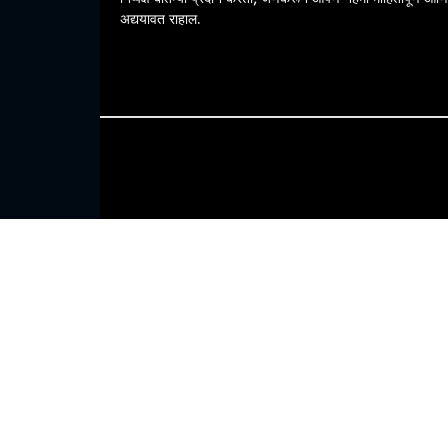
अद्ययावत राहाल.