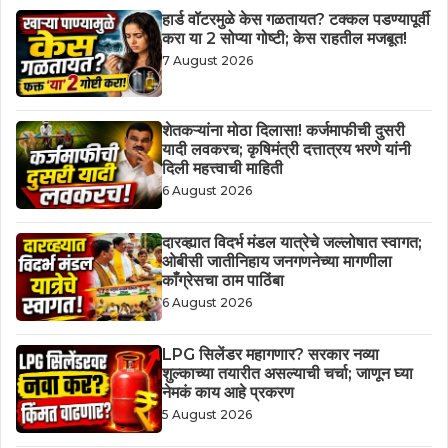
हार्ड वॉटरमुळे केस गळतायत? टक्कल पडण्यापूर्वी
करा या 2 सोप्या गोष्टी; केस राहतील मजबूत!
7 August 2026
शेतकऱ्यांना मोठा दिलासा! कर्जमाफीची दुसरी
यादी लवकरच; कृषिमंत्री दत्तात्रय भरणे यांनी
दिली महत्त्वाची माहिती
6 August 2026
दारव्ह्यात विदर्भ मंडल यात्रेचे जल्लोषात स्वागत;
ओबीसी जातीनिहाय जनगणनेच्या मागणीला
काँग्रेसचा ठाम पाठिंबा
6 August 2026
LPG सिलेंडर महागणार? सरकार नव्या
शुल्काच्या तयारीत असल्याची चर्चा; जाणून घ्या
नेमकं काय आहे प्रकरण
5 August 2026