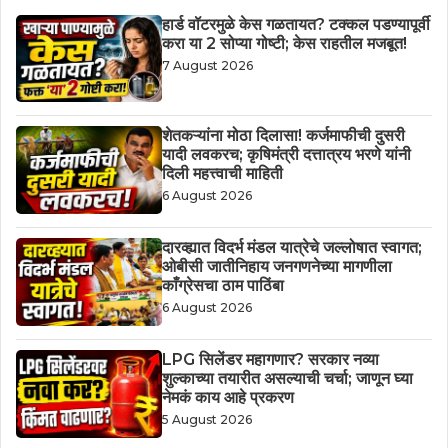
हार्ड वॉटरमुळे केस गळतायत? टक्कल पडण्यापूर्वी
करा या 2 सोप्या गोष्टी; केस राहतील मजबूत!
7 August 2026
शेतकऱ्यांना मोठा दिलासा! कर्जमाफीची दुसरी
यादी लवकरच; कृषिमंत्री दत्तात्रय भरणे यांनी
दिली महत्त्वाची माहिती
6 August 2026
दारव्ह्यात विदर्भ मंडल यात्रेचे जल्लोषात स्वागत;
ओबीसी जातीनिहाय जनगणनेच्या मागणीला
काँग्रेसचा ठाम पाठिंबा
6 August 2026
LPG सिलेंडर महागणार? सरकार नव्या
शुल्काच्या तयारीत असल्याची चर्चा; जाणून घ्या
नेमकं काय आहे प्रकरण
5 August 2026